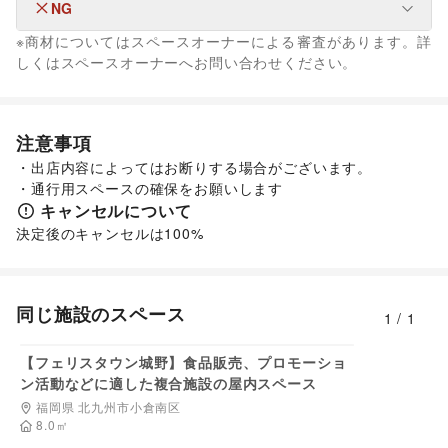
ユニセックス
/
インナー・ルームウェア
/
NG
なし
キッズ・ベビー・マタニティ
/
スポーツ
/
シーズナルウェア
※商材についてはスペースオーナーによる審査があります。詳
/
ジュエリー・アクセサリー
/
メガネ・アイウェア
/
腕時計
/
なし
しくはスペースオーナーへお問い合わせください。
靴
/
バッグ・革小物
/
ファッション雑貨
/
和服・着物
/
古着
/
その他ファッション
フード・飲食
スイーツ・洋菓子
/
和菓子
/
パン
/
お弁当・惣菜
/
注意事項
軽食・ホットスナック
/
コーヒー・紅茶
/
その他飲料
/
・出店内容によってはお断りする場合がございます。

ワイン・洋酒
/
日本酒・焼酎・地酒
/
食材・調味料
/
・通行用スペースの確保をお願いします
物産展・マルシェ
/
キッチンカー・移動販売
/
野菜・果物・生鮮食品
キャンセルについて
/
その他フード・飲食
インテリア・生活雑貨
決定後のキャンセルは100%
インテリア
/
寝具・ベッド
/
家具・家電
/
キッチン雑貨・調理器具
/
掃除用品・生活便利品
/
文房具
/
手芸・ハンドメイド
/
DIY用品・日曜大工
/
園芸・ガーデニング
/
花・盆栽・ドライフラワー
/
同じ施設のスペース
1
/
1
犬・猫・ペット
/
日用雑貨
/
食器・陶磁器
4,400
/
円/日
その他インテリア・生活雑貨
【フェリスタウン城野】食品販売、プロモーショ
生活サービス
ン活動などに適した複合施設の屋内スペース
携帯キャリア・格安SIM
/
インターネット・プロバイダ
/
福岡県 北九州市小倉南区
電気・ガス
/
ウォーターサーバー
/
8.0
㎡
ハウスクリーニング・家事代行
/
定期宅配
/