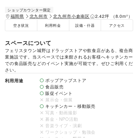
ショップカウンター限定
福岡県
北九州市
北九州市小倉南区
2.42坪 （8.0m²）
空き状況
利用料金
設備・什器
アクセス
スペースについて
フェリスタウン城野はドラッグストアや飲食店がある、複合商
業施設です。当スペースでは来館されるお客様へキッチンカー
での食品販売などのイベント実施が可能です。ぜひご利用くだ
さい。
ポップアップストア
利用用途
食品販売
販促イベント
展示会・個展
キッチンカー・移動販売
写真・動画撮影
募金・NPO活動
音楽ライブ・演劇
ワークショップ・勉強会