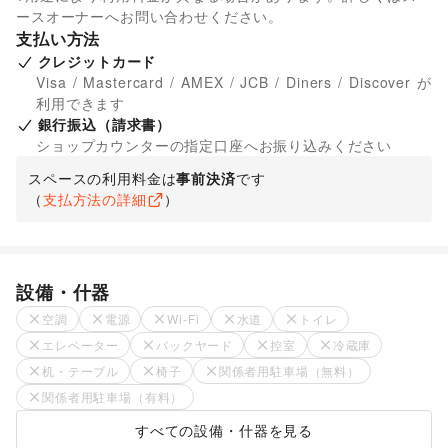
ースオーナーへお問い合わせください。
支払い方法
クレジットカード
Visa / Mastercard / AMEX / JCB / Diners / Discover が
利用できます
銀行振込（請求書）
ショップカウンターの指定口座へお振り込みください
スペースの利用料金は
事前決済
です
（
支払方法の詳細
）
設備・什器
空調
電源
Wi-Fi
水道
トイレ
エレベーター
バックヤード
控室
冷蔵庫
机・テーブル
椅子
関係者用駐車場（無料）
関係者用駐車場（有料）
すべての設備・什器を見る