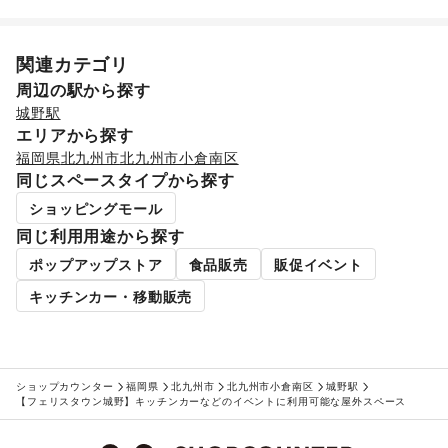
リサイクル雑貨・古本
/
買取査定・金券
/
ギフト・プレゼント
/
冠婚葬祭
/
資格・習い事
/
リフォーム
/
住宅（購入・賃貸）
/
たばこ
/
修理・メンテナンス
/
関連カテゴリ
就職・転職・求人
/
その他生活サービス
金融サービス
周辺の駅から探す
クレジットカード
/
保険
/
銀行
/
住宅ローン
/
証券・FX
/
城野駅
不動産投資
/
その他金融サービス
エリアから探す
子育て・教育
福岡県
北九州市
北九州市小倉南区
ベビー用品
/
ランドセル
/
学習教材・通信教育
/
同じスペースタイプから探す
子供向け教室・レッスン
/
塾・家庭教師
/
おもちゃ・絵本
/
その他子育て・教育
ショッピングモール
美容・健康・医療
同じ利用用途から探す
ジム・フィットネス
/
ダイエット・健康グッズ
/
美容・コスメ・香水
/
ヘアケア・シャンプー
/
美容家電
/
ポップアップストア
食品販売
販促イベント
ヘアサロン・ネイルサロン
/
マッサージ・整体
/
キッチンカー・移動販売
エステ・美容サービス
/
健康食品・サプリメント
/
女性用品・フェムテック
/
コンタクトレンズ
/
医療・医薬品
/
その他美容・健康
エンタメ・ガジェット
PC・スマートフォン
/
スマホアクセサリー
/
ガジェット
/
ショップカウンター
福岡県
北九州市
北九州市小倉南区
城野駅
ゲーム
/
アニメ
/
コミック・マンガ
/
アイドル・芸能人
/
【フェリスタウン城野】キッチンカーなどのイベントに利用可能な屋外スペース
おもちゃ・ホビー
/
楽器・音楽機材
/
CD・DVD・本・雑誌
/
Webメディア・アプリ
/
テレビ・ドラマ
/
映画
/