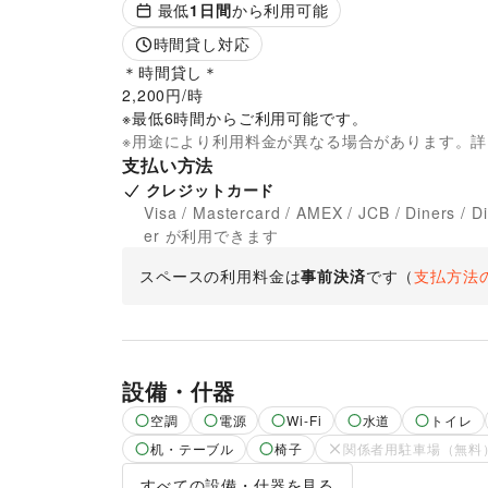
最低
1
日間
から利用可能
時間貸し対応
＊時間貸し＊

2,200円/時

※最低6時間からご利用可能です。
※用途により利用料金が異なる場合があります。
支払い方法
クレジットカード
Visa / Mastercard / AMEX / JCB / Diners / D
er が利用できます
スペースの利用料金は
事前決済
です
（
支払方法
設備・什器
空調
電源
Wi-Fi
水道
トイレ
机・テーブル
椅子
関係者用駐車場（無料
すべての設備・什器を見る