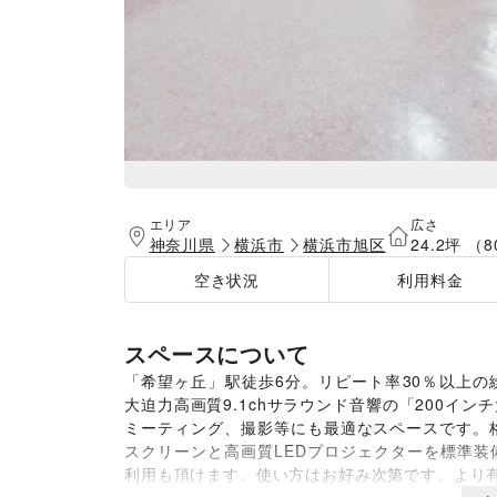
エリア
広さ
神奈川県
横浜市
横浜市旭区
24.2坪 （8
空き状況
利用料金
スペースについて
「希望ヶ丘」駅徒歩6分。リピート率30％以上
大迫力高画質9.1chサラウンド音響の「200イ
ミーティング、撮影等にも最適なスペースです。
スクリーンと高画質LEDプロジェクターを標準
利用も頂けます。使い方はお好み次第です。より有