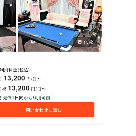
15
枚
利用料金(税込)
13,200
日
円/日〜
13,200
日祝
円/日〜
最低
1
日間
から利用可能
問い合わせに進む