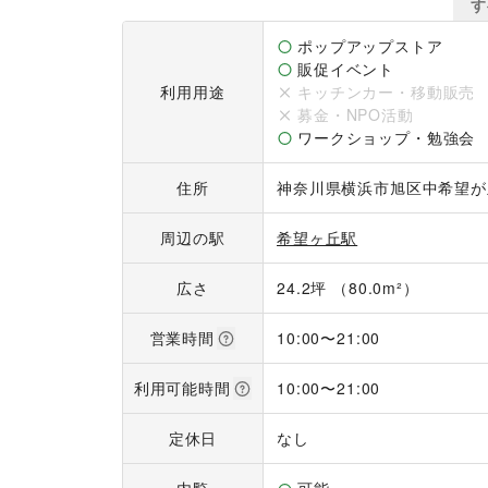
す
【利用時間】

10:00～21:00

ポップアップストア
販促イベント
利用用途
キッチンカー・移動販売
募金・NPO活動
ワークショップ・勉強会
住所
神奈川県横浜市旭区中希望が丘
周辺の駅
希望ヶ丘駅
広さ
24.2坪 （80.0m²）
営業時間
10:00
〜
21:00
利用可能時間
10:00
〜
21:00
定休日
なし