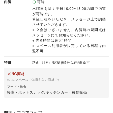
内覧
可能
い合わせをお願いいたします。

・4月1日～4月3日、4月8日～4月10日希望の場合、開催期間
水曜日を除く平日10:00~18:00の間で内覧
ごとのお問い合わせをお願いいたします。
が可能です。

希望日程をいただき、メッセージ上で調整
させていただきます。

※ 立会はございません。内覧時の疑問点は
メッセージにてお知らせください。

※ 内覧時間は最大1時間

※ スペース利用者が決定している日程は内
覧不可
特徴
路面（1F）
/
駅徒歩5分以内
/
飲食可
NG商材
※このスペースでは扱えない商材です
フード・飲食
軽食・ホットスナック
/
キッチンカー・移動販売
図面・フロアマップ