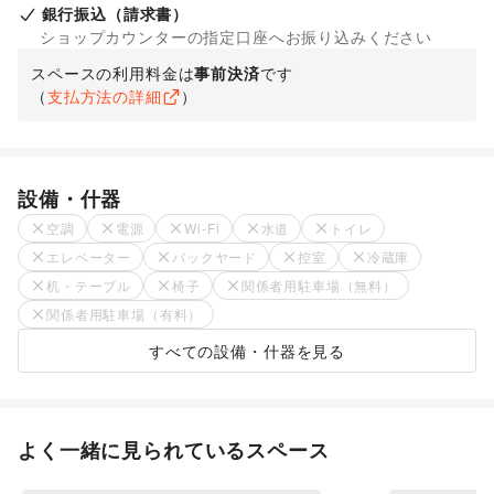
銀行振込（請求書）
ショップカウンターの指定口座へお振り込みください
スペースの利用料金は
事前決済
です
（
支払方法の詳細
）
設備・什器
空調
電源
Wi-Fi
水道
トイレ
エレベーター
バックヤード
控室
冷蔵庫
机・テーブル
椅子
関係者用駐車場（無料）
関係者用駐車場（有料）
すべての設備・什器を見る
よく一緒に見られているスペース