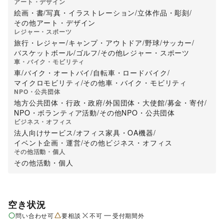
アート・デザイン
絵画・書
/
写真・イラストレーション
/
立体作品・彫刻
/
その他アート・デザイン
レジャー・スポーツ
旅行・レジャー
/
キャンプ・アウトドア
/
野球
/
サッカー
/
バスケットボール
/
ゴルフ
/
その他レジャー・スポーツ
車・バイク・モビリティ
車
/
バイク・オートバイ
/
自転車・ロードバイク
/
マイクロモビリティ
/
その他車・バイク・モビリティ
NPO・公共団体
地方公共団体・行政・政府
/
外国団体・大使館
/
募金・寄付
/
NPO・ボランティア活動
/
その他NPO・公共団体
ビジネス・オフィス
法人向けサービス
/
オフィス家具・OA機器
/
イベント企画・運営
/
その他ビジネス・オフィス
その他活動・個人
その他活動・個人
空き状況
問い合わせ可
要相談
不可
受付期間外