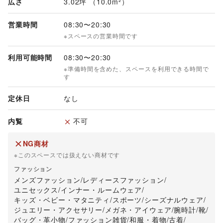
広さ
3.02坪 （10.0m²）
営業時間
08:30
〜
20:30
※スペースの営業時間です
利用可能時間
08:30
〜
20:30
※準備時間を含めた、スペースを利用できる時間で
す
定休日
なし
内覧
不可
NG商材
※このスペースでは扱えない商材です
ファッション
メンズファッション
/
レディースファッション
/
ユニセックス
/
インナー・ルームウェア
/
キッズ・ベビー・マタニティ
/
スポーツ
/
シーズナルウェア
/
ジュエリー・アクセサリー
/
メガネ・アイウェア
/
腕時計
/
靴
/
バッグ・革小物
/
ファッション雑貨
/
和服・着物
/
古着
/