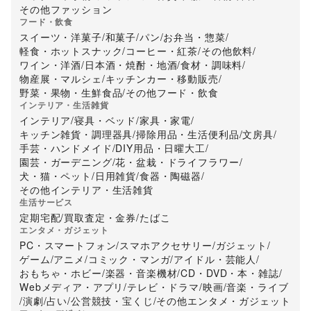
その他ファッション
フード・飲食
スイーツ・洋菓子
/
和菓子
/
パン
/
お弁当・惣菜
/
軽食・ホットスナック
/
コーヒー・紅茶
/
その他飲料
/
ワイン・洋酒
/
日本酒・焼酎・地酒
/
食材・調味料
/
物産展・マルシェ
/
キッチンカー・移動販売
/
野菜・果物・生鮮食品
/
その他フード・飲食
インテリア・生活雑貨
インテリア
/
寝具・ベッド
/
家具・家電
/
キッチン雑貨・調理器具
/
掃除用品・生活便利品
/
文房具
/
手芸・ハンドメイド
/
DIY用品・日曜大工
/
園芸・ガーデニング
/
花・盆栽・ドライフラワー
/
犬・猫・ペット
/
日用雑貨
/
食器・陶磁器
/
その他インテリア・生活雑貨
生活サービス
定期宅配
/
買取査定・金券
/
たばこ
エンタメ・ガジェット
PC・スマートフォン
/
スマホアクセサリー
/
ガジェット
/
ゲーム
/
アニメ
/
コミック・マンガ
/
アイドル・芸能人
/
おもちゃ・ホビー
/
楽器・音楽機材
/
CD・DVD・本・雑誌
/
Webメディア・アプリ
/
テレビ・ドラマ
/
映画
/
音楽・ライブ
/
演劇
/
占い
/
公営競技・宝くじ
/
その他エンタメ・ガジェット