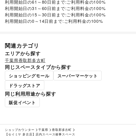
利用開始日の61～80日前まで:ご利用料金の100%

子育て・教育
その他ファッション
ベビー用品
/
ランドセル
/
学習教材・通信教育
/
利用開始日の31～60日前まで:ご利用料金の100%

フード・飲食
子供向け教室・レッスン
/
塾・家庭教師
/
おもちゃ・絵本
/
利用開始日の15～30日前まで:ご利用料金の100%

スイーツ・洋菓子
/
和菓子
/
パン
/
お弁当・惣菜
/
その他子育て・教育
利用開始日の0～14日前まで:ご利用料金の100%
軽食・ホットスナック
/
コーヒー・紅茶
/
その他飲料
/
美容・健康・医療
ワイン・洋酒
/
日本酒・焼酎・地酒
/
食材・調味料
/
ジム・フィットネス
/
ダイエット・健康グッズ
/
物産展・マルシェ
/
キッチンカー・移動販売
/
美容・コスメ・香水
/
ヘアケア・シャンプー
/
美容家電
/
野菜・果物・生鮮食品
/
その他フード・飲食
関連カテゴリ
ヘアサロン・ネイルサロン
/
マッサージ・整体
/
インテリア・生活雑貨
エステ・美容サービス
/
健康食品・サプリメント
/
エリアから探す
インテリア
/
寝具・ベッド
/
家具・家電
/
女性用品・フェムテック
/
コンタクトレンズ
/
医療・医薬品
千葉県
香取郡多古町
キッチン雑貨・調理器具
/
掃除用品・生活便利品
/
文房具
/
/
その他美容・健康
同じスペースタイプから探す
手芸・ハンドメイド
/
DIY用品・日曜大工
/
園芸・ガーデニング
/
花・盆栽・ドライフラワー
/
ショッピングモール
スーパーマーケット
犬・猫・ペット
/
日用雑貨
/
食器・陶磁器
/
ドラッグストア
その他インテリア・生活雑貨
生活サービス
同じ利用用途から探す
定期宅配
/
買取査定・金券
/
たばこ
販促イベント
エンタメ・ガジェット
PC・スマートフォン
/
スマホアクセサリー
/
ガジェット
/
ゲーム
/
アニメ
/
コミック・マンガ
/
アイドル・芸能人
/
おもちゃ・ホビー
/
楽器・音楽機材
/
CD・DVD・本・雑誌
/
Webメディア・アプリ
/
テレビ・ドラマ
/
映画
/
ショップカウンター
千葉県
香取郡多古町
音楽・ライブ
/
演劇
/
占い
/
公営競技・宝くじ
/
【セイミヤ 多古店】店内スペース催事スペース