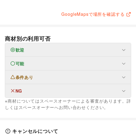
GoogleMapsで場所を確認する
商材別の利用可否
歓迎
可能
なし
条件あり
生活サービス
携帯キャリア・格安SIM
/
インターネット・プロバイダ
/
電気・ガス
/
ウォーターサーバー
/
NG
なし
ハウスクリーニング・家事代行
/
リサイクル雑貨・古本
/
※商材についてはスペースオーナーによる審査があります。詳
ギフト・プレゼント
/
冠婚葬祭
/
資格・習い事
/
リフォーム
/
ファッション
しくはスペースオーナーへお問い合わせください。
住宅（購入・賃貸）
/
修理・メンテナンス
/
メンズファッション
/
レディースファッション
/
就職・転職・求人
/
その他生活サービス
ユニセックス
/
インナー・ルームウェア
/
金融サービス
キッズ・ベビー・マタニティ
/
スポーツ
/
シーズナルウェア
クレジットカード
/
保険
/
銀行
/
住宅ローン
/
証券・FX
/
/
ジュエリー・アクセサリー
/
メガネ・アイウェア
/
腕時計
/
キャンセルについて
不動産投資
/
その他金融サービス
靴
/
バッグ・革小物
/
ファッション雑貨
/
和服・着物
/
古着
/