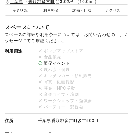
千葉県
香取郡多古町
3.02坪 （10.0m²）
空き状況
利用料金
設備・什器
アクセス
スペースについて
スペースの詳細や利用条件については、お問い合わせの上、メ
ッセージにてご確認ください。
ポップアップストア
利用用途
食品販売
販促イベント
展示会・個展
キッチンカー・移動販売
写真・動画撮影
募金・NPO活動
音楽ライブ・演劇
ワークショップ・勉強会
パーティー・懇親会
住所
千葉県香取郡多古町多古500-1