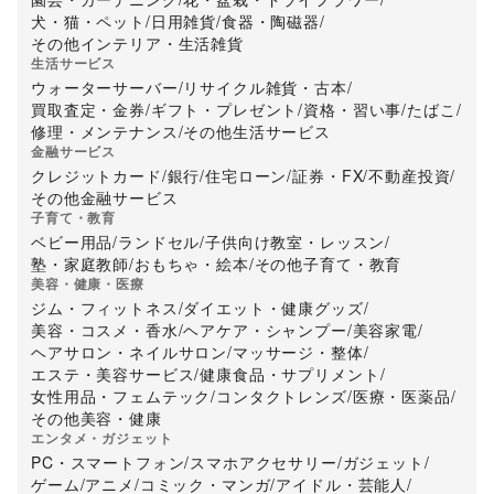
犬・猫・ペット
/
日用雑貨
/
食器・陶磁器
/
その他インテリア・生活雑貨
生活サービス
ウォーターサーバー
/
リサイクル雑貨・古本
/
買取査定・金券
/
ギフト・プレゼント
/
資格・習い事
/
たばこ
/
修理・メンテナンス
/
その他生活サービス
金融サービス
クレジットカード
/
銀行
/
住宅ローン
/
証券・FX
/
不動産投資
/
その他金融サービス
子育て・教育
ベビー用品
/
ランドセル
/
子供向け教室・レッスン
/
塾・家庭教師
/
おもちゃ・絵本
/
その他子育て・教育
美容・健康・医療
ジム・フィットネス
/
ダイエット・健康グッズ
/
美容・コスメ・香水
/
ヘアケア・シャンプー
/
美容家電
/
ヘアサロン・ネイルサロン
/
マッサージ・整体
/
エステ・美容サービス
/
健康食品・サプリメント
/
女性用品・フェムテック
/
コンタクトレンズ
/
医療・医薬品
/
その他美容・健康
エンタメ・ガジェット
PC・スマートフォン
/
スマホアクセサリー
/
ガジェット
/
ゲーム
/
アニメ
/
コミック・マンガ
/
アイドル・芸能人
/