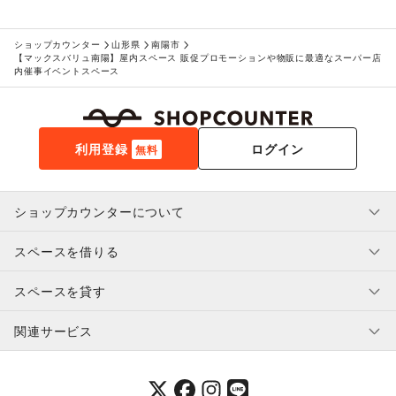
おもちゃ・ホビー
/
楽器・音楽機材
/
CD・DVD・本・雑誌
/
Webメディア・アプリ
/
テレビ・ドラマ
/
映画
/
音楽・ライブ
/
演劇
/
占い
/
公営競技・宝くじ
/
ショップカウンター
山形県
南陽市
【マックスバリュ南陽】屋内スペース 販促プロモーションや物販に最適なスーパー店
その他エンタメ・ガジェット
内催事イベントスペース
アート・デザイン
絵画・書
/
写真・イラストレーション
/
立体作品・彫刻
/
その他アート・デザイン
レジャー・スポーツ
旅行・レジャー
/
キャンプ・アウトドア
/
野球
/
サッカー
/
利用登録
ログイン
無料
バスケットボール
/
ゴルフ
/
その他レジャー・スポーツ
車・バイク・モビリティ
車
/
バイク・オートバイ
/
自転車・ロードバイク
/
ショップカウンターについて
マイクロモビリティ
/
その他車・バイク・モビリティ
NPO・公共団体
地方公共団体・行政・政府
/
外国団体・大使館
/
募金・寄付
スペースを借りる
利用規約・ガイドライン
/
NPO・ボランティア活動
/
その他NPO・公共団体
プライバシーポリシー
ビジネス・オフィス
スペースを貸す
特定商取引法に基づく表示
スペースを借りたい人へ
法人向けサービス
/
オフィス家具・OA機器
/
ヘルプ・お問い合わせ
はじめてガイド
イベント企画・運営
/
その他ビジネス・オフィス
関連サービス
補償プログラム
ユーザー利用規約
その他活動・個人
スペースを貸したい方へ
その他活動・個人
提携パートナー
オーナー利用規約
提携パートナー
SHOPCOUNTER MAGAZINE