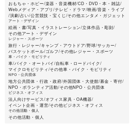
おもちゃ・ホビー
/
楽器・音楽機材
/
CD・DVD・本・雑誌
/
Webメディア・アプリ
/
テレビ・ドラマ
/
映画
/
音楽・ライブ
/
演劇
/
占い
/
公営競技・宝くじ
/
その他エンタメ・ガジェット
アート・デザイン
絵画・書
/
写真・イラストレーション
/
立体作品・彫刻
/
その他アート・デザイン
レジャー・スポーツ
旅行・レジャー
/
キャンプ・アウトドア
/
野球
/
サッカー
/
バスケットボール
/
ゴルフ
/
その他レジャー・スポーツ
車・バイク・モビリティ
車
/
バイク・オートバイ
/
自転車・ロードバイク
/
マイクロモビリティ
/
その他車・バイク・モビリティ
NPO・公共団体
地方公共団体・行政・政府
/
外国団体・大使館
/
募金・寄付
/
NPO・ボランティア活動
/
その他NPO・公共団体
ビジネス・オフィス
法人向けサービス
/
オフィス家具・OA機器
/
イベント企画・運営
/
その他ビジネス・オフィス
その他活動・個人
その他活動・個人