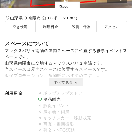
山形県
南陽市
0.6坪 （2.0m²）
空き状況
利用料金
設備・什器
アクセス
スペースについて
マックスバリュ南陽の屋内スペースに位置する催事イベントス
ペースです。

山形県南陽市に立地するマックスバリュ南陽です。

当スペースは屋内スペースに位置するスペースです。

販促プロモーション、食物販におすすめです。

詳細に関してはお気軽にお問い合わせください。

すべて見る
ポップアップストア
利用用途
【注意事項】 ごみは持ち帰り 過度な勧誘NG

食品販売
販促イベント
展示会・個展
キッチンカー・移動販売
【NG商材】 ウォーターサーバー、買取、刃物研ぎ、美容・健
写真・動画撮影
康、車・モビリティ、たばこ、物販・ポップアップストア、陶
募金・NPO活動
器市、革小物・バッグ、物産展、キッチンカー