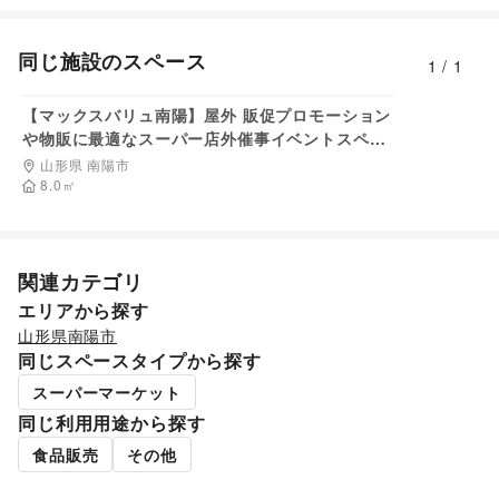
犬・猫・ペット
/
日用雑貨
/
食器・陶磁器
/
その他インテリア・生活雑貨
同じ施設のスペース
生活サービス
1
/
1
6,325
円/日
ウォーターサーバー
/
リサイクル雑貨・古本
/
買取査定・金券
/
ギフト・プレゼント
/
資格・習い事
/
【マックスバリュ南陽】屋外 販促プロモーション
たばこ
/
修理・メンテナンス
/
その他生活サービス
や物販に最適なスーパー店外催事イベントスペー
金融サービス
ス
山形県 南陽市
クレジットカード
/
銀行
/
住宅ローン
/
証券・FX
/
不動産投資
8.0
㎡
/
その他金融サービス
子育て・教育
ベビー用品
/
ランドセル
/
子供向け教室・レッスン
/
塾・家庭教師
/
おもちゃ・絵本
/
その他子育て・教育
関連カテゴリ
美容・健康・医療
ジム・フィットネス
/
ダイエット・健康グッズ
/
エリアから探す
美容・コスメ・香水
/
ヘアケア・シャンプー
/
美容家電
/
山形県
南陽市
ヘアサロン・ネイルサロン
/
マッサージ・整体
/
同じスペースタイプから探す
エステ・美容サービス
/
健康食品・サプリメント
/
スーパーマーケット
女性用品・フェムテック
/
コンタクトレンズ
/
医療・医薬品
/
その他美容・健康
同じ利用用途から探す
エンタメ・ガジェット
食品販売
その他
PC・スマートフォン
/
スマホアクセサリー
/
ガジェット
/
ゲーム
/
アニメ
/
コミック・マンガ
/
アイドル・芸能人
/