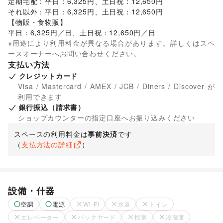
定期宅配：平日：6,325円、土日祝：12,650円

それ以外：平日：6,325円、土日祝：12,650円 

【物販・食物販】

平日：6,325円／日、土日祝：12,650円／日
※用途により利用料金が異なる場合があります。詳しくはスペ
ースオーナーへお問い合わせください。
支払い方法
クレジットカード
Visa / Mastercard / AMEX / JCB / Diners / Discover が
利用できます
銀行振込（請求書）
ショップカウンターの指定口座へお振り込みください
スペースの利用料金は
事前決済
です
（
支払方法の詳細
）
設備・什器
空調
電源
Wi-Fi
水道
トイレ
エレベーター
バックヤード
控室
冷蔵庫