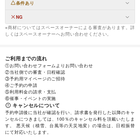
条件あり
生活サービス
携帯キャリア・格安SIM
/
インターネット・プロバイダ
/
電気・ガス
/
ハウスクリーニング・家事代行
/
定期宅配
/
NG
なし
冠婚葬祭
/
リフォーム
/
住宅（購入・賃貸）
/
※商材についてはスペースオーナーによる審査があります。詳
就職・転職・求人
ファッション
しくはスペースオーナーへお問い合わせください。
金融サービス
メンズファッション
/
レディースファッション
/
保険
ユニセックス
/
インナー・ルームウェア
/
子育て・教育
キッズ・ベビー・マタニティ
/
スポーツ
/
シーズナルウェア
学習教材・通信教育
/
ジュエリー・アクセサリー
/
メガネ・アイウェア
/
腕時計
/
ご利用までの流れ
靴
/
バッグ・革小物
/
ファッション雑貨
/
和服・着物
/
古着
/
①お問い合わせフォームよりお問い合わせ

その他ファッション
②当社側での審査・日程確認

フード・飲食
③予約用マイページのご招待

スイーツ・洋菓子
/
和菓子
/
パン
/
お弁当・惣菜
/
④ご予約の申請

軽食・ホットスナック
/
コーヒー・紅茶
/
その他飲料
/
⑤利用料金の請求・支払

ワイン・洋酒
/
日本酒・焼酎・地酒
/
食材・調味料
/
⑥催事・イベントの実施
物産展・マルシェ
/
キッチンカー・移動販売
/
キャンセルについて
野菜・果物・生鮮食品
/
その他フード・飲食
予約申請後に当社が確認を行い、請求書を発行した以降のキャ
インテリア・生活雑貨
ンセルにつきましては、100％のキャンセル料を頂戴いたしま
インテリア
/
寝具・ベッド
/
家具・家電
/
す。 悪天候（積雪、台風等の天災地変）の場合は、日程振替
キッチン雑貨・調理器具
/
掃除用品・生活便利品
/
文房具
/
にて対応いたします。
手芸・ハンドメイド
/
DIY用品・日曜大工
/
園芸・ガーデニング
/
花・盆栽・ドライフラワー
/