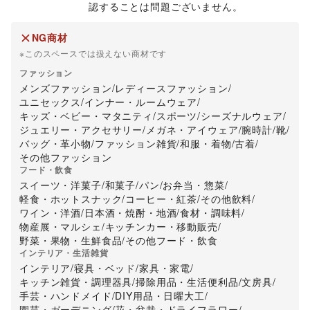
認することは問題ございません。
NG商材
※このスペースでは扱えない商材です
ファッション
メンズファッション
/
レディースファッション
/
ユニセックス
/
インナー・ルームウェア
/
キッズ・ベビー・マタニティ
/
スポーツ
/
シーズナルウェア
/
ジュエリー・アクセサリー
/
メガネ・アイウェア
/
腕時計
/
靴
/
バッグ・革小物
/
ファッション雑貨
/
和服・着物
/
古着
/
その他ファッション
フード・飲食
スイーツ・洋菓子
/
和菓子
/
パン
/
お弁当・惣菜
/
軽食・ホットスナック
/
コーヒー・紅茶
/
その他飲料
/
ワイン・洋酒
/
日本酒・焼酎・地酒
/
食材・調味料
/
物産展・マルシェ
/
キッチンカー・移動販売
/
野菜・果物・生鮮食品
/
その他フード・飲食
インテリア・生活雑貨
インテリア
/
寝具・ベッド
/
家具・家電
/
キッチン雑貨・調理器具
/
掃除用品・生活便利品
/
文房具
/
手芸・ハンドメイド
/
DIY用品・日曜大工
/
園芸・ガーデニング
/
花・盆栽・ドライフラワー
/