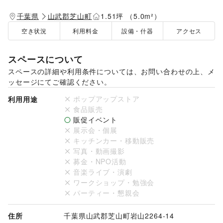
千葉県
山武郡芝山町
1.51坪 （5.0m²）
空き状況
利用料金
設備・什器
アクセス
スペースについて
スペースの詳細や利用条件については、お問い合わせの上、メ
ッセージにてご確認ください。
ポップアップストア
利用用途
食品販売
販促イベント
展示会・個展
キッチンカー・移動販売
写真・動画撮影
募金・NPO活動
音楽ライブ・演劇
ワークショップ・勉強会
パーティー・懇親会
住所
千葉県山武郡芝山町岩山2264-14