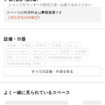
ショップカウンターの指定口座へお振り込みください
スペースの利用料金は
事前決済
です
（
支払方法の詳細
）
設備・什器
空調
電源
Wi-Fi
水道
トイレ
エレベーター
バックヤード
控室
冷蔵庫
机・テーブル
椅子
関係者用駐車場（無料）
関係者用駐車場（有料）
すべての設備・什器を見る
よく一緒に見られているスペース