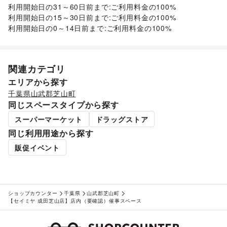
その他ファッション
利用開始日の31～60日前まで:ご利用料金の100%

子育て・教育
フード・飲食
ベビー用品
/
ランドセル
/
学習教材・通信教育
/
利用開始日の15～30日前まで:ご利用料金の100%

スイーツ・洋菓子
/
和菓子
/
パン
/
お弁当・惣菜
/
子供向け教室・レッスン
/
塾・家庭教師
/
おもちゃ・絵本
/
利用開始日の0～14日前まで:ご利用料金の100%
軽食・ホットスナック
/
コーヒー・紅茶
/
その他飲料
/
その他子育て・教育
ワイン・洋酒
/
日本酒・焼酎・地酒
/
食材・調味料
/
美容・健康・医療
物産展・マルシェ
/
キッチンカー・移動販売
/
ジム・フィットネス
/
ダイエット・健康グッズ
/
野菜・果物・生鮮食品
/
その他フード・飲食
関連カテゴリ
美容・コスメ・香水
/
ヘアケア・シャンプー
/
美容家電
/
インテリア・生活雑貨
ヘアサロン・ネイルサロン
/
マッサージ・整体
/
エリアから探す
インテリア
/
寝具・ベッド
/
家具・家電
/
エステ・美容サービス
/
健康食品・サプリメント
/
千葉県
山武郡芝山町
キッチン雑貨・調理器具
/
掃除用品・生活便利品
/
文房具
/
女性用品・フェムテック
/
コンタクトレンズ
/
医療・医薬品
同じスペースタイプから探す
手芸・ハンドメイド
/
DIY用品・日曜大工
/
/
その他美容・健康
園芸・ガーデニング
/
花・盆栽・ドライフラワー
/
スーパーマーケット
ドラッグストア
犬・猫・ペット
/
日用雑貨
/
食器・陶磁器
/
同じ利用用途から探す
その他インテリア・生活雑貨
生活サービス
販促イベント
買取査定・金券
/
たばこ
エンタメ・ガジェット
PC・スマートフォン
/
スマホアクセサリー
/
ガジェット
/
ゲーム
/
アニメ
/
コミック・マンガ
/
アイドル・芸能人
/
ショップカウンター
千葉県
山武郡芝山町
おもちゃ・ホビー
/
楽器・音楽機材
/
CD・DVD・本・雑誌
/
【セイミヤ 成田芝山店】店内（要確認）催事スペース
Webメディア・アプリ
/
テレビ・ドラマ
/
映画
/
音楽・ライブ
/
演劇
/
占い
/
公営競技・宝くじ
/