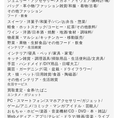
ジュエリー・アクセサリー
/
メガネ・アイウェア
/
腕時計
/
靴
/
バッグ・革小物
/
ファッション雑貨
/
和服・着物
/
古着
/
その他ファッション
フード・飲食
スイーツ・洋菓子
/
和菓子
/
パン
/
お弁当・惣菜
/
軽食・ホットスナック
/
コーヒー・紅茶
/
その他飲料
/
ワイン・洋酒
/
日本酒・焼酎・地酒
/
食材・調味料
/
物産展・マルシェ
/
キッチンカー・移動販売
/
野菜・果物・生鮮食品
/
その他フード・飲食
インテリア・生活雑貨
インテリア
/
寝具・ベッド
/
家具・家電
/
キッチン雑貨・調理器具
/
掃除用品・生活便利品
/
文房具
/
手芸・ハンドメイド
/
DIY用品・日曜大工
/
園芸・ガーデニング
/
花・盆栽・ドライフラワー
/
犬・猫・ペット
/
日用雑貨
/
食器・陶磁器
/
その他インテリア・生活雑貨
生活サービス
買取査定・金券
/
たばこ
エンタメ・ガジェット
PC・スマートフォン
/
スマホアクセサリー
/
ガジェット
/
ゲーム
/
アニメ
/
コミック・マンガ
/
アイドル・芸能人
/
おもちゃ・ホビー
/
楽器・音楽機材
/
CD・DVD・本・雑誌
/
Webメディア・アプリ
/
テレビ・ドラマ
/
映画
/
音楽・ライブ