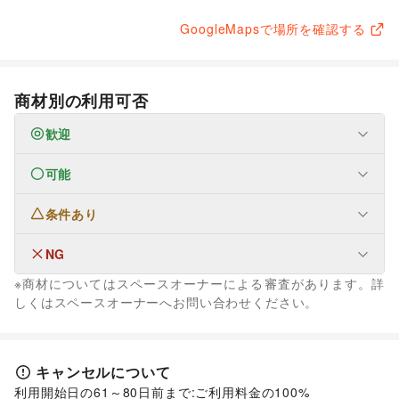
GoogleMapsで場所を確認する
商材別の利用可否
歓迎
可能
なし
条件あり
生活サービス
携帯キャリア・格安SIM
/
インターネット・プロバイダ
/
電気・ガス
/
ウォーターサーバー
/
NG
なし
ハウスクリーニング・家事代行
/
定期宅配
/
※商材についてはスペースオーナーによる審査があります。詳
リサイクル雑貨・古本
/
ギフト・プレゼント
/
冠婚葬祭
/
ファッション
しくはスペースオーナーへお問い合わせください。
資格・習い事
/
リフォーム
/
住宅（購入・賃貸）
/
メンズファッション
/
レディースファッション
/
修理・メンテナンス
/
就職・転職・求人
/
ユニセックス
/
インナー・ルームウェア
/
その他生活サービス
キッズ・ベビー・マタニティ
/
スポーツ
/
シーズナルウェア
金融サービス
/
ジュエリー・アクセサリー
/
メガネ・アイウェア
/
腕時計
/
キャンセルについて
クレジットカード
/
保険
/
銀行
/
住宅ローン
/
証券・FX
/
靴
/
バッグ・革小物
/
ファッション雑貨
/
和服・着物
/
古着
/
利用開始日の61～80日前まで:ご利用料金の100%

不動産投資
/
その他金融サービス