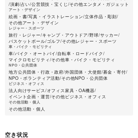
/
演劇
/
占い
/
公営競技・宝くじ
/
その他エンタメ・ガジェット
アート・デザイン
絵画・書
/
写真・イラストレーション
/
立体作品・彫刻
/
その他アート・デザイン
レジャー・スポーツ
旅行・レジャー
/
キャンプ・アウトドア
/
野球
/
サッカー
/
バスケットボール
/
ゴルフ
/
その他レジャー・スポーツ
車・バイク・モビリティ
車
/
バイク・オートバイ
/
自転車・ロードバイク
/
マイクロモビリティ
/
その他車・バイク・モビリティ
NPO・公共団体
地方公共団体・行政・政府
/
外国団体・大使館
/
募金・寄付
/
NPO・ボランティア活動
/
その他NPO・公共団体
ビジネス・オフィス
法人向けサービス
/
オフィス家具・OA機器
/
イベント企画・運営
/
その他ビジネス・オフィス
その他活動・個人
その他活動・個人
空き状況