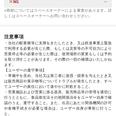
ユニセックス
/
インナー・ルームウェア
/
NG
なし
キッズ・ベビー・マタニティ
/
スポーツ
/
シーズナルウェア
※商材についてはスペースオーナーによる審査があります。詳
/
ジュエリー・アクセサリー
/
メガネ・アイウェア
/
腕時計
/
なし
しくはスペースオーナーへお問い合わせください。
靴
/
バッグ・革小物
/
ファッション雑貨
/
和服・着物
/
古着
/
その他ファッション
フード・飲食
スイーツ・洋菓子
/
和菓子
/
パン
/
お弁当・惣菜
/
注意事項
軽食・ホットスナック
/
コーヒー・紅茶
/
その他飲料
/
・当社の駅業務等に支障をきたしたとき、又は鉄道事業上緊急
ワイン・洋酒
/
日本酒・焼酎・地酒
/
食材・調味料
/
で利用する必要が生じた際、もしくは災害等の不可抗力により
物産展・マルシェ
/
キッチンカー・移動販売
/
営業停止等の必要が生じた際は、使用場所の変更もしくは予約
野菜・果物・生鮮食品
/
その他フード・飲食
インテリア・生活雑貨
を取り消すことがあります。その際の一切の補償はいたしかね
インテリア
/
寝具・ベッド
/
家具・家電
/
ます。

キッチン雑貨・調理器具
/
掃除用品・生活便利品
/
文房具
/
【ユーザーの遵守事項】

手芸・ハンドメイド
/
DIY用品・日曜大工
/
・準備中を含め、当社又は第三者に迷惑・損害を与えたとき又
園芸・ガーデニング
/
花・盆栽・ドライフラワー
/
は販売商品や展示物等についてトラブルが発生したとき、すべ
犬・猫・ペット
/
日用雑貨
/
食器・陶磁器
/
てユーザーの責任において速やかに対処すること。

その他インテリア・生活雑貨
・営業施設および営業に係る器具、販売商品等の管理を適切に
生活サービス
行うとともに、食品衛生法その他関係法令をユーザー自身で確
携帯キャリア・格安SIM
/
インターネット・プロバイダ
/
認のうえ、遵守すること。また、出店にあたり関係機関の許可
電気・ガス
/
ウォーターサーバー
/
や各種手続きが必要な場合は、ユーザー自身が事前に行うこ
ハウスクリーニング・家事代行
/
定期宅配
/
と。
