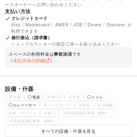
ースオーナーへお問い合わせください。
支払い方法
クレジットカード
Visa / Mastercard / AMEX / JCB / Diners / Discover が
利用できます
銀行振込（請求書）
ショップカウンターの指定口座へお振り込みください
スペースの利用料金は
事前決済
です
（
支払方法の詳細
）
設備・什器
空調
電源
Wi-Fi
水道
トイレ
エレベーター
バックヤード
控室
冷蔵庫
机・テーブル
椅子
関係者用駐車場（無料）
関係者用駐車場（有料）
すべての設備・什器を見る