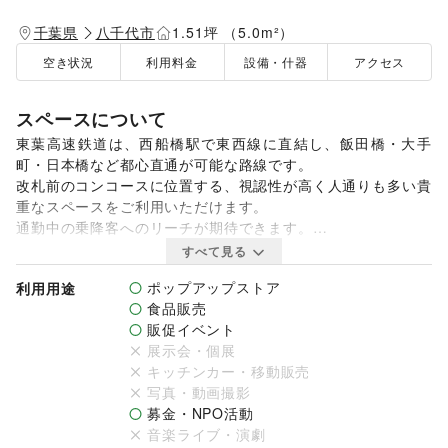
千葉県
八千代市
1.51坪 （5.0m²）
空き状況
利用料金
設備・什器
アクセス
スペースについて
東葉高速鉄道は、西船橋駅で東西線に直結し、飯田橋・大手
町・日本橋など都心直通が可能な路線です。

改札前のコンコースに位置する、視認性が高く人通りも多い貴
重なスペースをご利用いただけます。

通勤中の乗降客へのリーチが期待できます。

各種販促プロモーションや食物販などのご利用をお待ちしてお
すべて見る
ります。
ポップアップストア
利用用途
食品販売
販促イベント
展示会・個展
キッチンカー・移動販売
写真・動画撮影
募金・NPO活動
音楽ライブ・演劇