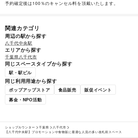
予約確定後は100％のキャンセル料を頂戴いたします。
音楽・ライブ
/
演劇
/
占い
/
公営競技・宝くじ
/
その他エンタメ・ガジェット
アート・デザイン
絵画・書
/
写真・イラストレーション
/
立体作品・彫刻
/
関連カテゴリ
その他アート・デザイン
周辺の駅から探す
レジャー・スポーツ
旅行・レジャー
/
キャンプ・アウトドア
/
野球
/
サッカー
/
八千代中央駅
バスケットボール
/
ゴルフ
/
その他レジャー・スポーツ
エリアから探す
車・バイク・モビリティ
千葉県
八千代市
車
/
バイク・オートバイ
/
自転車・ロードバイク
/
同じスペースタイプから探す
マイクロモビリティ
/
その他車・バイク・モビリティ
NPO・公共団体
駅・駅ビル
地方公共団体・行政・政府
/
外国団体・大使館
/
募金・寄付
同じ利用用途から探す
/
NPO・ボランティア活動
/
その他NPO・公共団体
ビジネス・オフィス
ポップアップストア
食品販売
販促イベント
法人向けサービス
/
オフィス家具・OA機器
/
募金・NPO活動
イベント企画・運営
/
その他ビジネス・オフィス
その他活動・個人
その他活動・個人
ショップカウンター
千葉県
八千代市
【八千代中央駅】プロモーションや食物販に最適な人流の多い改札前スペース