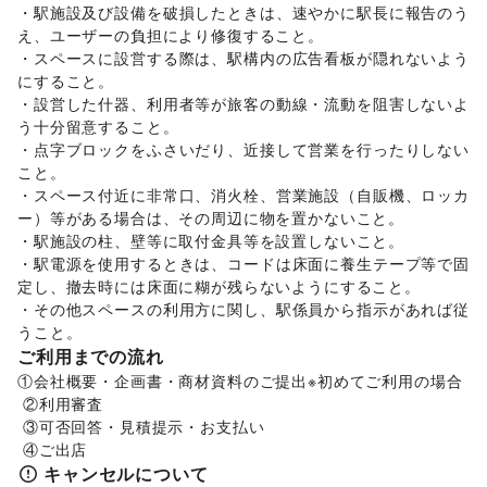
リサイクル雑貨・古本
/
買取査定・金券
/
・駅施設及び設備を破損したときは、速やかに駅長に報告のう
ギフト・プレゼント
/
冠婚葬祭
/
資格・習い事
/
リフォーム
/
え、ユーザーの負担により修復すること。

住宅（購入・賃貸）
/
たばこ
/
修理・メンテナンス
/
・スペースに設営する際は、駅構内の広告看板が隠れないよう
就職・転職・求人
/
その他生活サービス
にすること。

金融サービス
・設営した什器、利用者等が旅客の動線・流動を阻害しないよ
クレジットカード
/
保険
/
銀行
/
住宅ローン
/
証券・FX
/
う十分留意すること。

不動産投資
/
その他金融サービス
・点字ブロックをふさいだり、近接して営業を行ったりしない
子育て・教育
こと。

ベビー用品
/
ランドセル
/
学習教材・通信教育
/
・スペース付近に非常口、消火栓、営業施設（自販機、ロッカ
子供向け教室・レッスン
/
塾・家庭教師
/
おもちゃ・絵本
/
ー）等がある場合は、その周辺に物を置かないこと。

その他子育て・教育
・駅施設の柱、壁等に取付金具等を設置しないこと。

美容・健康・医療
ジム・フィットネス
/
ダイエット・健康グッズ
/
・駅電源を使用するときは、コードは床面に養生テープ等で固
美容・コスメ・香水
/
ヘアケア・シャンプー
/
美容家電
/
定し、撤去時には床面に糊が残らないようにすること。

ヘアサロン・ネイルサロン
/
マッサージ・整体
/
・その他スペースの利用方に関し、駅係員から指示があれば従
エステ・美容サービス
/
健康食品・サプリメント
/
女性用品・フェムテック
/
コンタクトレンズ
/
医療・医薬品
ご利用までの流れ
/
その他美容・健康
①会社概要・企画書・商材資料のご提出※初めてご利用の場合

エンタメ・ガジェット
 ②利用審査

PC・スマートフォン
/
スマホアクセサリー
/
ガジェット
/
 ③可否回答・見積提示・お支払い

ゲーム
/
アニメ
/
コミック・マンガ
/
アイドル・芸能人
/
おもちゃ・ホビー
/
楽器・音楽機材
/
CD・DVD・本・雑誌
/
キャンセルについて
Webメディア・アプリ
/
テレビ・ドラマ
/
映画
/