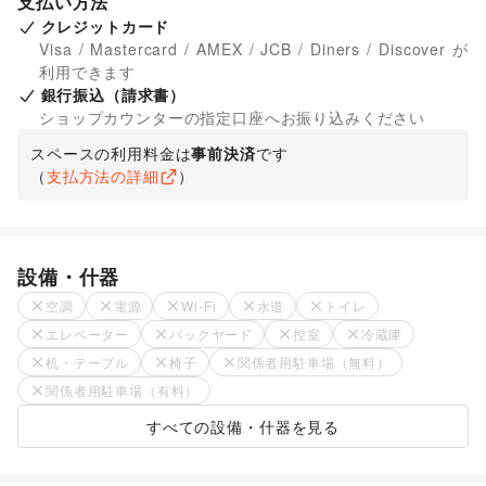
支払い方法
クレジットカード
Visa / Mastercard / AMEX / JCB / Diners / Discover が
利用できます
銀行振込（請求書）
ショップカウンターの指定口座へお振り込みください
スペースの利用料金は
事前決済
です
（
支払方法の詳細
）
設備・什器
空調
電源
Wi-Fi
水道
トイレ
エレベーター
バックヤード
控室
冷蔵庫
机・テーブル
椅子
関係者用駐車場（無料）
関係者用駐車場（有料）
すべての設備・什器を見る