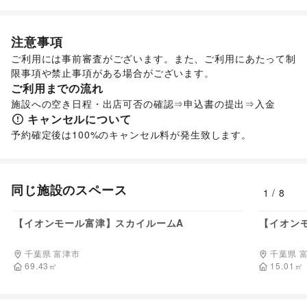
その他ファッション
フード・飲食
スイーツ・洋菓子
/
和菓子
/
パン
/
お弁当・惣菜
/
注意事項
軽食・ホットスナック
/
コーヒー・紅茶
/
その他飲料
/
ご利用には事前審査がございます。また、ご利用にあたって制
ワイン・洋酒
/
日本酒・焼酎・地酒
/
食材・調味料
/
限事項や禁止事項がある場合がございます。
物産展・マルシェ
/
キッチンカー・移動販売
/
ご利用までの流れ
野菜・果物・生鮮食品
/
その他フード・飲食
インテリア・生活雑貨
施設への空き日程・出店可否の確認⇒申込書の提出⇒入金
インテリア
/
寝具・ベッド
/
家具・家電
/
キャンセルについて
キッチン雑貨・調理器具
/
掃除用品・生活便利品
/
文房具
/
手芸・ハンドメイド
/
DIY用品・日曜大工
/
園芸・ガーデニング
/
花・盆栽・ドライフラワー
/
犬・猫・ペット
/
日用雑貨
/
食器・陶磁器
/
その他インテリア・生活雑貨
同じ施設のスペース
1
/
8
生活サービス
料金非公開
携帯キャリア・格安SIM
/
インターネット・プロバイダ
/
【イオンモール富津】スカイルームA
【イオン
電気・ガス
/
ウォーターサーバー
/
ハウスクリーニング・家事代行
/
定期宅配
/
リサイクル雑貨・古本
/
ギフト・プレゼント
/
冠婚葬祭
/
千葉県 富津市
千葉県 
69.43
㎡
15.01
㎡
資格・習い事
/
リフォーム
/
住宅（購入・賃貸）
/
たばこ
/
修理・メンテナンス
/
就職・転職・求人
/
その他生活サービス