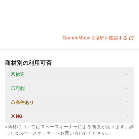
GoogleMapsで場所を確認する
商材別の利用可否
歓迎
可能
なし
条件あり
ファッション
メンズファッション
/
レディースファッション
/
ユニセックス
/
インナー・ルームウェア
/
NG
なし
キッズ・ベビー・マタニティ
/
スポーツ
/
シーズナルウェア
※商材についてはスペースオーナーによる審査があります。詳
/
ジュエリー・アクセサリー
/
メガネ・アイウェア
/
腕時計
/
生活サービス
しくはスペースオーナーへお問い合わせください。
靴
/
バッグ・革小物
/
ファッション雑貨
/
和服・着物
/
古着
/
買取査定・金券