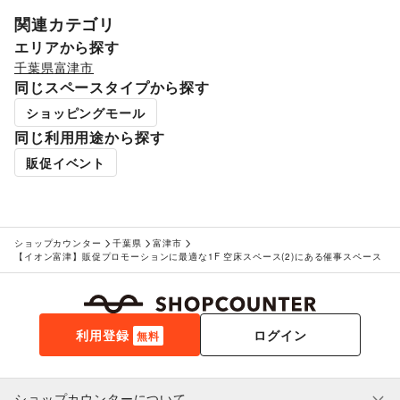
金融サービス
クレジットカード
/
保険
/
銀行
/
住宅ローン
/
証券・FX
/
関連カテゴリ
不動産投資
/
その他金融サービス
エリアから探す
子育て・教育
千葉県
富津市
ベビー用品
/
ランドセル
/
学習教材・通信教育
/
同じスペースタイプから探す
子供向け教室・レッスン
/
塾・家庭教師
/
おもちゃ・絵本
/
その他子育て・教育
ショッピングモール
美容・健康・医療
同じ利用用途から探す
ジム・フィットネス
/
ダイエット・健康グッズ
/
美容・コスメ・香水
/
ヘアケア・シャンプー
/
美容家電
/
販促イベント
ヘアサロン・ネイルサロン
/
マッサージ・整体
/
エステ・美容サービス
/
健康食品・サプリメント
/
女性用品・フェムテック
/
コンタクトレンズ
/
医療・医薬品
/
その他美容・健康
ショップカウンター
千葉県
富津市
エンタメ・ガジェット
【イオン富津】販促プロモーションに最適な1F 空床スペース(2)にある催事スペース
PC・スマートフォン
/
スマホアクセサリー
/
ガジェット
/
ゲーム
/
アニメ
/
コミック・マンガ
/
アイドル・芸能人
/
おもちゃ・ホビー
/
楽器・音楽機材
/
CD・DVD・本・雑誌
/
Webメディア・アプリ
/
テレビ・ドラマ
/
映画
/
利用登録
ログイン
無料
音楽・ライブ
/
演劇
/
占い
/
公営競技・宝くじ
/
その他エンタメ・ガジェット
アート・デザイン
絵画・書
/
写真・イラストレーション
/
立体作品・彫刻
/
ショップカウンターについて