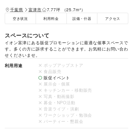
千葉県
富津市
7.77坪 （25.7m²）
空き状況
利用料金
設備・什器
アクセス
スペースについて
イオン富津にある販促プロモーションに最適な催事スペースで
す。多くの方に訴求することができます。お気軽にお問い合わ
せくださいませ。
ポップアップストア
利用用途
食品販売
販促イベント
展示会・個展
キッチンカー・移動販売
写真・動画撮影
募金・NPO活動
音楽ライブ・演劇
ワークショップ・勉強会
パーティー・懇親会