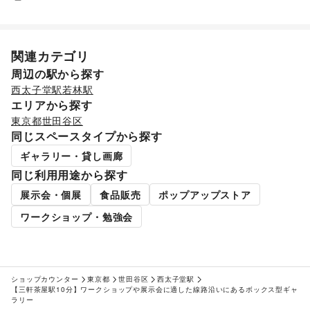
住宅（購入・賃貸）
/
たばこ
/
修理・メンテナンス
/
就職・転職・求人
/
その他生活サービス
金融サービス
関連カテゴリ
クレジットカード
/
保険
/
銀行
/
住宅ローン
/
証券・FX
/
不動産投資
/
その他金融サービス
周辺の駅から探す
子育て・教育
西太子堂駅
若林駅
ベビー用品
/
ランドセル
/
学習教材・通信教育
/
エリアから探す
子供向け教室・レッスン
/
塾・家庭教師
/
おもちゃ・絵本
/
東京都
世田谷区
その他子育て・教育
同じスペースタイプから探す
美容・健康・医療
ジム・フィットネス
/
ダイエット・健康グッズ
/
ギャラリー・貸し画廊
美容・コスメ・香水
/
ヘアケア・シャンプー
/
美容家電
/
同じ利用用途から探す
ヘアサロン・ネイルサロン
/
マッサージ・整体
/
エステ・美容サービス
/
健康食品・サプリメント
/
展示会・個展
食品販売
ポップアップストア
女性用品・フェムテック
/
コンタクトレンズ
/
医療・医薬品
ワークショップ・勉強会
/
その他美容・健康
エンタメ・ガジェット
PC・スマートフォン
/
スマホアクセサリー
/
ガジェット
/
ゲーム
/
アニメ
/
コミック・マンガ
/
アイドル・芸能人
/
おもちゃ・ホビー
/
楽器・音楽機材
/
CD・DVD・本・雑誌
/
ショップカウンター
東京都
世田谷区
西太子堂駅
Webメディア・アプリ
/
テレビ・ドラマ
/
映画
/
【三軒茶屋駅10分】ワークショップや展示会に適した線路沿いにあるボックス型ギャ
ラリー
音楽・ライブ
/
演劇
/
占い
/
公営競技・宝くじ
/