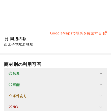
GoogleMapsで場所を確認する
周辺の駅
西太子堂駅
若林駅
商材別の利用可否
歓迎
可能
なし
条件あり
ファッション
メンズファッション
/
レディースファッション
/
ユニセックス
/
インナー・ルームウェア
/
NG
なし