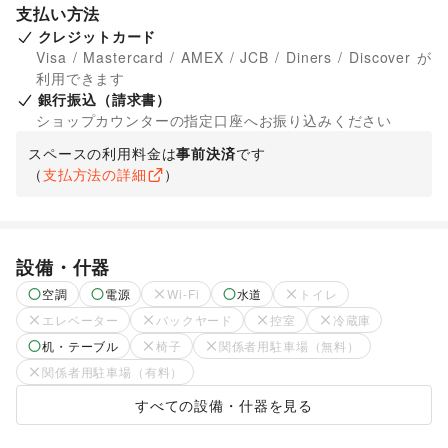
支払い方法
クレジットカード
Visa / Mastercard / AMEX / JCB / Diners / Discover が
利用できます
銀行振込（請求書）
ショップカウンターの指定口座へお振り込みください
スペースの利用料金は
事前決済
です
（
支払方法の詳細
）
設備・什器
空調
電源
Wi-Fi
水道
トイレ
エレベーター
バックヤード
控室
冷蔵庫
机・テーブル
椅子
関係者用駐車場（無料）
関係者用駐車場（有料）
すべての設備・什器を見る