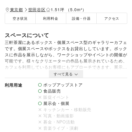
東京都
世田谷区
1.51坪 （5.0m²）
空き状況
利用料金
設備・什器
アクセス
スペースについて
三軒茶屋にあるボックス・個展スペース型のギャラリーカフェ
です。個展スペースやボックスをお貸出ししています。ボック
スに作品を展示しながら、ワークショップやイベントの開催が
可能です。様々なクリエーターの作品も展示されているため、
カフェを利用しているお客様にもアプローチできます。展示販
売会にもおすすめです。

すべて見る
ポップアップストア
利用用途
若林駅より徒歩3分、西太子堂駅より徒歩5、三軒茶屋駅より
食品販売
徒歩10分の踏切沿いにあるギャラリーカフェです。お店に入
販促イベント
ると、そこには10坪の大きさの個展スペース・様々な大きさ
展示会・個展
のレンタルボックススペースに厳選された様々なクリエイター
キッチンカー・移動販売
様のアイテムが並んでいます。

写真・動画撮影
募金・NPO活動
そんなボックス・スペース型のギャラリーカフェで、ワークシ
音楽ライブ・演劇
ョップやイベントを行ってみませんか？これまでにも様々なク