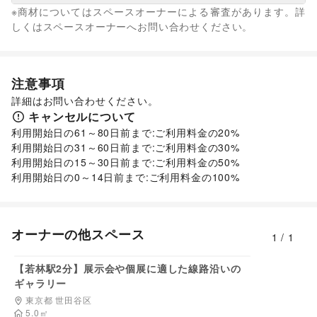
キッズ・ベビー・マタニティ
/
スポーツ
/
シーズナルウェア
※商材についてはスペースオーナーによる審査があります。詳
/
ジュエリー・アクセサリー
/
メガネ・アイウェア
/
腕時計
/
なし
しくはスペースオーナーへお問い合わせください。
靴
/
バッグ・革小物
/
ファッション雑貨
/
和服・着物
/
古着
/
その他ファッション
フード・飲食
スイーツ・洋菓子
/
和菓子
/
パン
/
お弁当・惣菜
/
注意事項
軽食・ホットスナック
/
コーヒー・紅茶
/
その他飲料
/
詳細はお問い合わせください。
ワイン・洋酒
/
日本酒・焼酎・地酒
/
食材・調味料
/
物産展・マルシェ
キャンセルについて
/
キッチンカー・移動販売
/
野菜・果物・生鮮食品
/
その他フード・飲食
利用開始日の61～80日前まで:ご利用料金の20%

インテリア・生活雑貨
利用開始日の31～60日前まで:ご利用料金の30%

インテリア
/
寝具・ベッド
/
家具・家電
/
利用開始日の15～30日前まで:ご利用料金の50%

キッチン雑貨・調理器具
/
掃除用品・生活便利品
/
文房具
/
利用開始日の0～14日前まで:ご利用料金の100%
手芸・ハンドメイド
/
DIY用品・日曜大工
/
園芸・ガーデニング
/
花・盆栽・ドライフラワー
/
犬・猫・ペット
/
日用雑貨
/
食器・陶磁器
/
その他インテリア・生活雑貨
オーナーの他スペース
1
/
1
生活サービス
3,300
円/日
携帯キャリア・格安SIM
/
インターネット・プロバイダ
/
【若林駅2分】展示会や個展に適した線路沿いの
電気・ガス
/
ウォーターサーバー
/
ギャラリー
ハウスクリーニング・家事代行
/
定期宅配
/
東京都 世田谷区
リサイクル雑貨・古本
/
買取査定・金券
/
5.0
㎡
ギフト・プレゼント
/
冠婚葬祭
/
資格・習い事
/
リフォーム
/