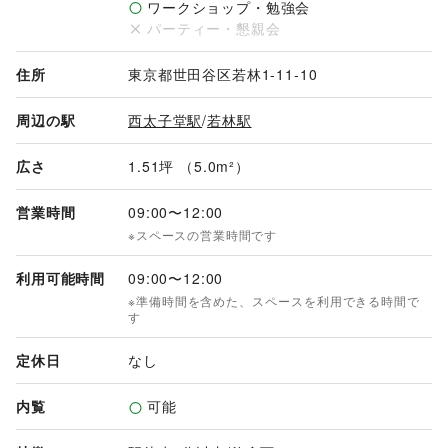
ワークショップ・勉強会
リエイターのワークショップやイベントが行われました。スペ
パーティー・懇親会
ースは1日単位でお使いいただけます。

※ギャラリー営業中での利用となりますので、まずはお気軽に
企画をご相談ください。

住所
東京都世田谷区若林1-11-10
【利用料金(税込)】

周辺の駅
西太子堂駅
/
若林駅
3,300円／日

広さ
1.51坪 （5.0m²）
【利用時間】

12:00〜19:00
営業時間
09:00
〜
12:00
※スペースの営業時間です
利用可能時間
09:00
〜
12:00
※準備時間を含めた、スペースを利用できる時間で
す
定休日
なし
内覧
可能