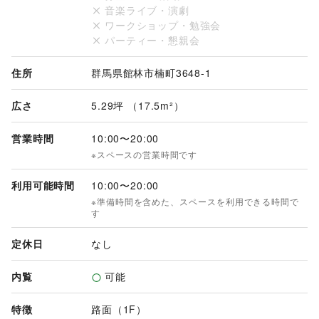
音楽ライブ・演劇
＊その他＊

ワークショップ・勉強会
・利用開始までにお打合せおよび各種書類の提出が必要です。

パーティー・懇親会
・ゴミの分別をお願いします。
住所
群馬県館林市楠町3648-1
広さ
5.29坪 （17.5m²）
営業時間
10:00
〜
20:00
※スペースの営業時間です
利用可能時間
10:00
〜
20:00
※準備時間を含めた、スペースを利用できる時間で
す
定休日
なし
内覧
可能
特徴
路面（1F）