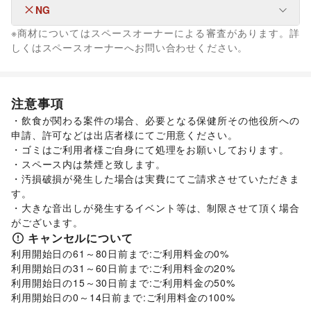
軽食・ホットスナック
/
コーヒー・紅茶
/
その他飲料
/
NG
ファッション
ワイン・洋酒
/
日本酒・焼酎・地酒
/
食材・調味料
/
メンズファッション
/
レディースファッション
/
※商材についてはスペースオーナーによる審査があります。詳
物産展・マルシェ
/
キッチンカー・移動販売
/
ユニセックス
/
インナー・ルームウェア
/
なし
しくはスペースオーナーへお問い合わせください。
野菜・果物・生鮮食品
/
その他フード・飲食
キッズ・ベビー・マタニティ
/
スポーツ
/
シーズナルウェア
インテリア・生活雑貨
/
ジュエリー・アクセサリー
/
メガネ・アイウェア
/
腕時計
/
インテリア
/
寝具・ベッド
/
家具・家電
/
靴
/
バッグ・革小物
/
ファッション雑貨
/
和服・着物
/
古着
/
キッチン雑貨・調理器具
/
掃除用品・生活便利品
/
文房具
/
その他ファッション
注意事項
手芸・ハンドメイド
/
DIY用品・日曜大工
/
金融サービス
・飲食が関わる案件の場合、必要となる保健所その他役所への
園芸・ガーデニング
/
花・盆栽・ドライフラワー
/
クレジットカード
/
保険
/
銀行
/
住宅ローン
/
証券・FX
/
申請、許可などは出店者様にてご用意ください。

犬・猫・ペット
/
日用雑貨
/
食器・陶磁器
/
不動産投資
/
その他金融サービス
・ゴミはご利用者様ご自身にて処理をお願いしております。

その他インテリア・生活雑貨
美容・健康・医療
ジム・フィットネス
/
ダイエット・健康グッズ
/
生活サービス
・スペース内は禁煙と致します。

携帯キャリア・格安SIM
/
インターネット・プロバイダ
/
美容・コスメ・香水
/
ヘアケア・シャンプー
/
美容家電
/
・汚損破損が発生した場合は実費にてご請求させていただきま
電気・ガス
/
ウォーターサーバー
/
ヘアサロン・ネイルサロン
/
マッサージ・整体
/
す。

ハウスクリーニング・家事代行
/
定期宅配
/
エステ・美容サービス
/
健康食品・サプリメント
/
・大きな音出しが発生するイベント等は、制限させて頂く場合
リサイクル雑貨・古本
/
買取査定・金券
/
女性用品・フェムテック
/
コンタクトレンズ
/
医療・医薬品
がございます。
ギフト・プレゼント
/
冠婚葬祭
/
資格・習い事
/
リフォーム
/
/
その他美容・健康
キャンセルについて
住宅（購入・賃貸）
/
たばこ
/
修理・メンテナンス
/
車・バイク・モビリティ
利用開始日の61～80日前まで:ご利用料金の0%

車
/
バイク・オートバイ
/
自転車・ロードバイク
/
就職・転職・求人
/
その他生活サービス
利用開始日の31～60日前まで:ご利用料金の20%

マイクロモビリティ
/
その他車・バイク・モビリティ
子育て・教育
利用開始日の15～30日前まで:ご利用料金の50%

ベビー用品
/
ランドセル
/
学習教材・通信教育
/
利用開始日の0～14日前まで:ご利用料金の100%
子供向け教室・レッスン
/
塾・家庭教師
/
おもちゃ・絵本
/