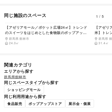
その他子育て・教育
エンタメ・ガジェット
PC・スマートフォン
/
スマホアクセサリー
/
ガジェット
/
同じ施設のスペース
1
/
5
ゲーム
/
アニメ
/
コミック・マンガ
/
アイドル・芸能人
/
44,550
円/日
おもちゃ・ホビー
/
楽器・音楽機材
/
CD・DVD・本・雑誌
/
【アゼリアモール／ポケット広場24㎡】トレンド
Webメディア・アプリ
/
テレビ・ドラマ
/
映画
/
【アゼリア
のスイーツをはじめとした食物販のポップアップ
音楽・ライブ
/
演劇
/
占い
/
公営競技・宝くじ
/
米】トレ
ストアに適した1F催事イベントスペース
その他エンタメ・ガジェット
ップアッ
群馬県 館林市
群馬県 
アート・デザイン
ス
24.0
㎡
31.4
㎡
絵画・書
/
写真・イラストレーション
/
立体作品・彫刻
/
その他アート・デザイン
レジャー・スポーツ
旅行・レジャー
/
キャンプ・アウトドア
/
野球
/
サッカー
/
関連カテゴリ
バスケットボール
/
ゴルフ
/
その他レジャー・スポーツ
エリアから探す
NPO・公共団体
地方公共団体・行政・政府
/
外国団体・大使館
/
募金・寄付
群馬県
館林市
/
NPO・ボランティア活動
/
その他NPO・公共団体
同じスペースタイプから探す
ビジネス・オフィス
ショッピングモール
法人向けサービス
/
オフィス家具・OA機器
/
イベント企画・運営
/
その他ビジネス・オフィス
同じ利用用途から探す
その他活動・個人
食品販売
ポップアップストア
展示会・個展
その他活動・個人