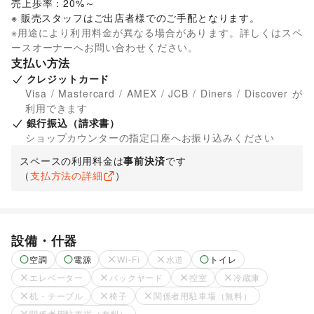
売上歩率：20%～

※ 販売スタッフはご出店者様でのご手配となります。 
※用途により利用料金が異なる場合があります。詳しくはスペ
ースオーナーへお問い合わせください。
支払い方法
クレジットカード
Visa / Mastercard / AMEX / JCB / Diners / Discover が
利用できます
銀行振込（請求書）
ショップカウンターの指定口座へお振り込みください
スペースの利用料金は
事前決済
です
（
支払方法の詳細
）
設備・什器
空調
電源
Wi-Fi
水道
トイレ
エレベーター
バックヤード
控室
冷蔵庫
机・テーブル
椅子
関係者用駐車場（無料）
関係者用駐車場（有料）