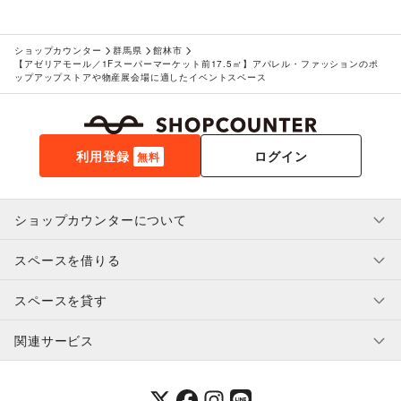
ショップカウンター
群馬県
館林市
【アゼリアモール／1Fスーパーマーケット前17.5㎡】アパレル・ファッションのポ
ップアップストアや物産展会場に適したイベントスペース
利用登録
ログイン
無料
ショップカウンターについて
スペースを借りる
利用規約・ガイドライン
プライバシーポリシー
スペースを貸す
特定商取引法に基づく表示
スペースを借りたい人へ
ヘルプ・お問い合わせ
はじめてガイド
関連サービス
補償プログラム
ユーザー利用規約
スペースを貸したい方へ
提携パートナー
オーナー利用規約
提携パートナー