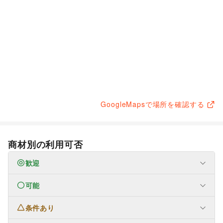
GoogleMapsで場所を確認する
商材別の利用可否
歓迎
可能
なし
条件あり
フード・飲食
スイーツ・洋菓子
/
和菓子
/
パン
/
お弁当・惣菜
/