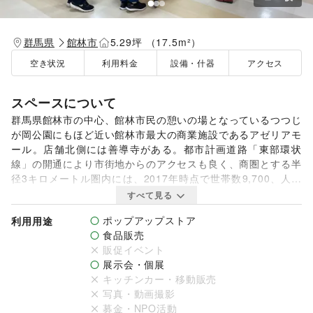
群馬県
館林市
5.29坪 （17.5m²）
空き状況
利用料金
設備・什器
アクセス
スペースについて
群馬県館林市の中心、館林市民の憩いの場となっているつつじ
が岡公園にもほど近い館林市最大の商業施設であるアゼリアモ
ール。店舗北側には善導寺がある。都市計画道路「東部環状
線」の開通により市街地からのアクセスも良く、商圏とする半
径3キロメートル圏内には、2017年時点で世帯数9,700、人口
2万4,500人が暮らしています。ボリュームゾーンは40代前半
すべて見る
で、それに60代後半以上の高齢者が次ぐ構成となっていま
ポップアップストア
利用用途
す。1F催事スペースは100㎡以上の広さを活かした物産展を
食品販売
はじめとした物販や新商品のプロモーションに最適です。ぜひ
販促イベント
お気軽に問い合わせください。

展示会・個展
キッチンカー・移動販売
【利用時間】

写真・動画撮影
10:00-20:00

募金・NPO活動