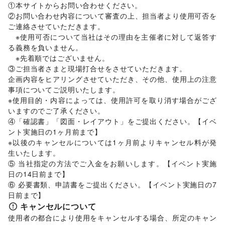
旅行・レジャー
/
キャンプ・アウトドア
/
野球
/
サッカー
/
①本サイトからお問い合わせください。 

バスケットボール
/
ゴルフ
/
その他レジャー・スポーツ
②お問い合わせ内容について審査の上、担当者より使用可否を
車・バイク・モビリティ
ご連絡させていただきます。 

車
/
バイク・オートバイ
/
自転車・ロードバイク
/
　※使用可否について当社はその理由を主催者に対して返答す
マイクロモビリティ
/
その他車・バイク・モビリティ
る義務を負いません。 

NPO・公共団体
　※先着順ではございません。 

地方公共団体・行政・政府
/
外国団体・大使館
/
募金・寄付
③ご担当者さまと現場打合せをさせていただきます。 

/
NPO・ボランティア活動
/
その他NPO・公共団体
企画内容をヒアリングさせていただき、その他、使用上の注意
ビジネス・オフィス
事項についてご説明いたします。 

法人向けサービス
/
オフィス家具・OA機器
/
※使用目的・内容によっては、使用許可を取り消す場合がござ
イベント企画・運営
/
その他ビジネス・オフィス
いますのでご了承ください。 

その他活動・個人
④「確認書」「図面・レイアウト」をご提出ください。【イベ
その他活動・個人
ント実施日の1ヶ月前まで】 

※以後のキャンセルについては1ヶ月前よりキャンセル料が発
生いたします。 

⑤ 当社指定の方法でご入金をお願いします。【イベント実施
日の14日前まで】 

⑥ 必要書類、申請書をご提出ください。【イベント実施日の7
日前まで】
キャンセルについて
使用者の都合により使用をキャンセルする場合、所定のキャン