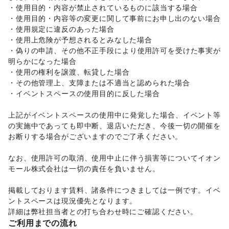
・使用目的・内容が禁止されているものに該当する場合 

子育て・教育
・使用目的・内容等の変更に関して事前にお申し出のない場合 

ベビー用品
/
ランドセル
/
学習教材・通信教育
/
・使用規定に違反のあった場合 

子供向け教室・レッスン
/
塾・家庭教師
/
おもちゃ・絵本
/
・使用上危険が予想されるとみなした場合 

その他子育て・教育
・偽りの申請、その他不正手段により使用許可を受けた事実が
美容・健康・医療
ジム・フィットネス
/
ダイエット・健康グッズ
/
明らかになった場合 

美容・コスメ・香水
/
ヘアケア・シャンプー
/
美容家電
/
・使用の権利を譲渡、転貸した場合 

ヘアサロン・ネイルサロン
/
マッサージ・整体
/
・その他管理上、支障または不適当と認められた場合 

エステ・美容サービス
/
健康食品・サプリメント
/
・イベントスペースの使用目的に反した場合 

女性用品・フェムテック
/
コンタクトレンズ
/
医療・医薬品
/
その他美容・健康
上記がイベントスペースの使用中に発覚した場合、イベント等
エンタメ・ガジェット
の実施中であっても即中断、退店いただき、今後一切の開催を
PC・スマートフォン
/
スマホアクセサリー
/
ガジェット
/
お断りする場合がございますのでご了承ください。 

ゲーム
/
アニメ
/
コミック・マンガ
/
アイドル・芸能人
/
おもちゃ・ホビー
/
楽器・音楽機材
/
CD・DVD・本・雑誌
/
なお、使用許可の取消、使用中止に伴う損害等についてイオン
Webメディア・アプリ
/
テレビ・ドラマ
/
映画
/
モール株式会社は一切の責任を負いません。 

音楽・ライブ
/
演劇
/
占い
/
公営競技・宝くじ
/
その他エンタメ・ガジェット
掲載しております賃料、諸条件につきましては一例です。イベ
アート・デザイン
ントスペースは現況優先となります。 

絵画・書
/
写真・イラストレーション
/
立体作品・彫刻
/
詳細は弊社担当者との打ち合わせ時にご確認ください。 
その他アート・デザイン
ご利用までの流れ
レジャー・スポーツ