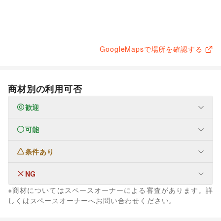
GoogleMapsで場所を確認する
商材別の利用可否
歓迎
可能
なし
条件あり
ファッション
メンズファッション
/
レディースファッション
/
ユニセックス
/
インナー・ルームウェア
/
NG
なし
キッズ・ベビー・マタニティ
/
スポーツ
/
シーズナルウェア
※商材についてはスペースオーナーによる審査があります。詳
/
ジュエリー・アクセサリー
/
メガネ・アイウェア
/
腕時計
/
生活サービス
しくはスペースオーナーへお問い合わせください。
靴
/
バッグ・革小物
/
ファッション雑貨
/
和服・着物
/
古着
/
ウォーターサーバー
その他ファッション