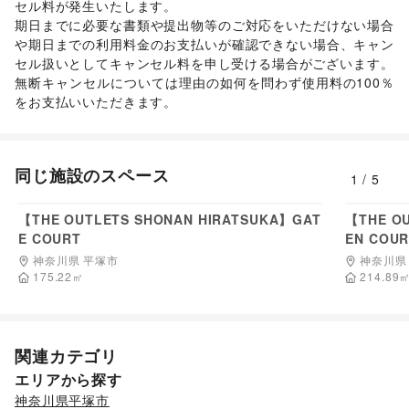
セル料が発生いたします。 

期日までに必要な書類や提出物等のご対応をいただけない場合
や期日までの利用料金のお支払いが確認できない場合、キャン
セル扱いとしてキャンセル料を申し受ける場合がございます。  

無断キャンセルについては理由の如何を問わず使用料の100％
をお支払いいただきます。 
同じ施設のスペース
1
/
5
165,000
円/日
【THE OUTLETS SHONAN HIRATSUKA】GAT
【THE O
E COURT
EN COU
神奈川県 平塚市
神奈川県
175.22
㎡
214.89
関連カテゴリ
エリアから探す
神奈川県
平塚市