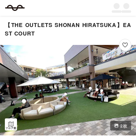
【THE OUTLETS SHONAN HIRATSUKA】EA
ST COURT
2
枚
フロア図