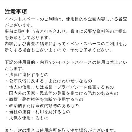
フード・飲食
スイーツ・洋菓子
/
和菓子
/
パン
/
お弁当・惣菜
/
注意事項
軽食・ホットスナック
/
コーヒー・紅茶
/
その他飲料
/
イベントスペースのご利用は、使用目的や企画内容による審査
ワイン・洋酒
/
日本酒・焼酎・地酒
/
食材・調味料
/
がございます。 

物産展・マルシェ
/
キッチンカー・移動販売
/
事前に弊社担当者と打ち合わせ、審査に必要な資料等のご提出
野菜・果物・生鮮食品
/
その他フード・飲食
インテリア・生活雑貨
を必須としております。 

インテリア
/
寝具・ベッド
/
家具・家電
/
内容および審査の結果によってイベントスペースのご利用をお
キッチン雑貨・調理器具
/
掃除用品・生活便利品
/
文房具
/
断りする場合もございますので、予めご了承ください。 

手芸・ハンドメイド
/
DIY用品・日曜大工
/
園芸・ガーデニング
/
花・盆栽・ドライフラワー
/
下記の使用目的・内容でのイベントスペースの使用は禁止とい
犬・猫・ペット
/
日用雑貨
/
食器・陶磁器
/
たします。 

その他インテリア・生活雑貨
・法律に違反するもの 

生活サービス
・公序良俗に反する、またはわいせつなもの 

携帯キャリア・格安SIM
/
インターネット・プロバイダ
/
・他人の信用または名誉・プライバシーを侵害するもの 

電気・ガス
/
ハウスクリーニング・家事代行
/
定期宅配
/
・国内外の国家・民族等の尊厳を傷つける恐れのあるもの 

リサイクル雑貨・古本
/
買取査定・金券
/
・商標・著作権等を無断で使用するもの 

ギフト・プレゼント
/
冠婚葬祭
/
資格・習い事
/
リフォーム
/
・政治的または宗教的勧誘のあるもの 

住宅（購入・賃貸）
/
たばこ
/
修理・メンテナンス
/
・当社の運営・利用を妨げるもの 

就職・転職・求人
/
その他生活サービス
・火気を使用するもの 

金融サービス
クレジットカード
/
保険
/
銀行
/
住宅ローン
/
証券・FX
/
また、次の場合は使用許可を取り消す場合がございます。 

不動産投資
/
その他金融サービス