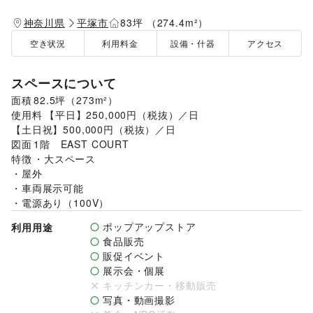
神奈川県
平塚市
83坪 （274.4m²）
空き状況
利用料金
設備・什器
アクセス
スペースについて
面積	82.5坪（273m²）

使用料	【平日】250,000円（税抜）／日

【土日祝】500,000円（税抜）／日

図面	1階　EAST COURT

特徴	・大スペース

・屋外

・車両展示可能

・電源あり（100V）
ポップアップストア
利用用途
食品販売
販促イベント
展示会・個展
キッチンカー・移動販売
写真・動画撮影