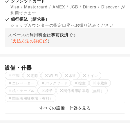
クレジットカード
Visa / Mastercard / AMEX / JCB / Diners / Discover が
利用できます
銀行振込（請求書）
ショップカウンターの指定口座へお振り込みください
スペースの利用料金は
事前決済
です
（
支払方法の詳細
）
設備・什器
空調
電源
Wi-Fi
水道
トイレ
エレベーター
バックヤード
控室
冷蔵庫
机・テーブル
椅子
関係者用駐車場（無料）
関係者用駐車場（有料）
すべての設備・什器を見る