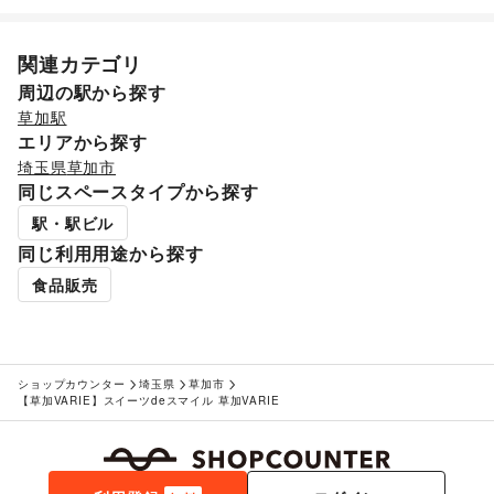
フード・飲食
お弁当・惣菜
/
軽食・ホットスナック
/
コーヒー・紅茶
/
その他飲料
/
ワイン・洋酒
/
日本酒・焼酎・地酒
/
関連カテゴリ
食材・調味料
/
物産展・マルシェ
/
キッチンカー・移動販売
周辺の駅から探す
/
野菜・果物・生鮮食品
/
その他フード・飲食
草加駅
インテリア・生活雑貨
エリアから探す
インテリア
/
寝具・ベッド
/
家具・家電
/
キッチン雑貨・調理器具
/
掃除用品・生活便利品
/
文房具
/
埼玉県
草加市
手芸・ハンドメイド
/
DIY用品・日曜大工
/
同じスペースタイプから探す
園芸・ガーデニング
/
花・盆栽・ドライフラワー
/
駅・駅ビル
犬・猫・ペット
/
日用雑貨
/
食器・陶磁器
/
同じ利用用途から探す
その他インテリア・生活雑貨
生活サービス
食品販売
携帯キャリア・格安SIM
/
インターネット・プロバイダ
/
電気・ガス
/
ウォーターサーバー
/
ハウスクリーニング・家事代行
/
定期宅配
/
リサイクル雑貨・古本
/
買取査定・金券
/
ショップカウンター
埼玉県
草加市
ギフト・プレゼント
/
冠婚葬祭
/
資格・習い事
/
リフォーム
/
【草加VARIE】スイーツdeスマイル 草加VARIE
住宅（購入・賃貸）
/
たばこ
/
修理・メンテナンス
/
就職・転職・求人
/
その他生活サービス
金融サービス
クレジットカード
/
保険
/
銀行
/
住宅ローン
/
証券・FX
/