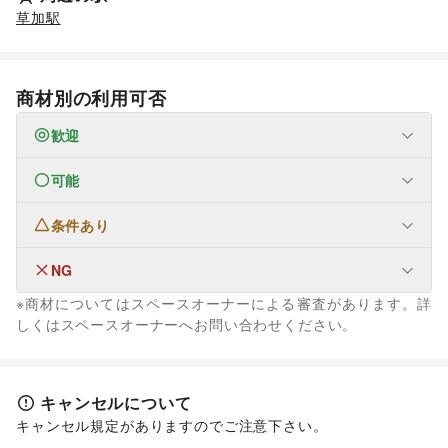
草加駅
商材別の利用可否
歓迎
可能
フード・飲食
スイーツ・洋菓子
/
和菓子
条件あり
フード・飲食
パン
NG
なし
※商材についてはスペースオーナーによる審査があります。詳
ファッション
しくはスペースオーナーへお問い合わせください。
メンズファッション
/
レディースファッション
/
ユニセックス
/
インナー・ルームウェア
/
キッズ・ベビー・マタニティ
/
スポーツ
/
シーズナルウェア
/
ジュエリー・アクセサリー
/
メガネ・アイウェア
/
腕時計
/
キャンセルについて
靴
/
バッグ・革小物
/
ファッション雑貨
/
和服・着物
/
古着
/
キャンセル規定がありますのでご注意下さい。
その他ファッション