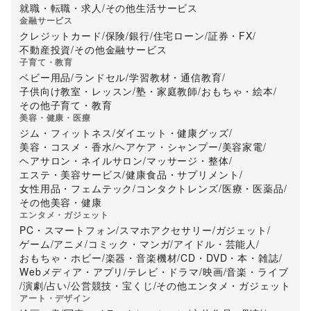
就職・転職・求人
/
その他生活サービス
金融サービス
クレジットカード
/
保険
/
銀行
/
住宅ローン
/
証券・FX
/
不動産投資
/
その他金融サービス
子育て・教育
ベビー用品
/
ランドセル
/
学習教材・通信教育
/
子供向け教室・レッスン
/
塾・家庭教師
/
おもちゃ・絵本
/
その他子育て・教育
美容・健康・医療
ジム・フィットネス
/
ダイエット・健康グッズ
/
美容・コスメ・香水
/
ヘアケア・シャンプー
/
美容家電
/
ヘアサロン・ネイルサロン
/
マッサージ・整体
/
エステ・美容サービス
/
健康食品・サプリメント
/
女性用品・フェムテック
/
コンタクトレンズ
/
医療・医薬品
/
その他美容・健康
エンタメ・ガジェット
PC・スマートフォン
/
スマホアクセサリー
/
ガジェット
/
ゲーム
/
アニメ
/
コミック・マンガ
/
アイドル・芸能人
/
おもちゃ・ホビー
/
楽器・音楽機材
/
CD・DVD・本・雑誌
/
Webメディア・アプリ
/
テレビ・ドラマ
/
映画
/
音楽・ライブ
/
演劇
/
占い
/
公営競技・宝くじ
/
その他エンタメ・ガジェット
アート・デザイン