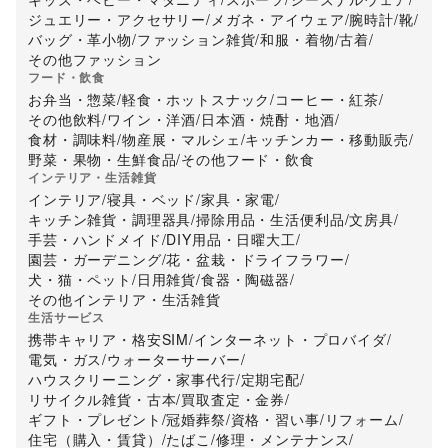
ジュエリー・アクセサリー
/
メガネ・アイウェア
/
腕時計
/
靴
/
バッグ・革小物
/
ファッション雑貨
/
和服・着物
/
古着
/
その他ファッション
フード・飲食
お弁当・惣菜
/
軽食・ホットスナック
/
コーヒー・紅茶
/
その他飲料
/
ワイン・洋酒
/
日本酒・焼酎・地酒
/
食材・調味料
/
物産展・マルシェ
/
キッチンカー・移動販売
/
野菜・果物・生鮮食品
/
その他フード・飲食
インテリア・生活雑貨
インテリア
/
寝具・ベッド
/
家具・家電
/
キッチン雑貨・調理器具
/
掃除用品・生活便利品
/
文房具
/
手芸・ハンドメイド
/
DIY用品・日曜大工
/
園芸・ガーデニング
/
花・盆栽・ドライフラワー
/
犬・猫・ペット
/
日用雑貨
/
食器・陶磁器
/
その他インテリア・生活雑貨
生活サービス
携帯キャリア・格安SIM
/
インターネット・プロバイダ
/
電気・ガス
/
ウォーターサーバー
/
ハウスクリーニング・家事代行
/
定期宅配
/
リサイクル雑貨・古本
/
買取査定・金券
/
ギフト・プレゼント
/
冠婚葬祭
/
資格・習い事
/
リフォーム
/
住宅（購入・賃貸）
/
たばこ
/
修理・メンテナンス
/