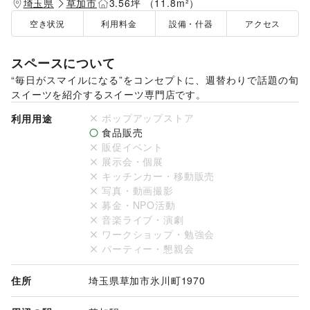
埼玉県
草加市
3.56坪 （11.8m²）
空き状況
利用料金
設備・什器
アクセス
スペースについて
“毎日がスマイルになる”をコンセプトに、週替わりで話題の旬
スイーツを紹介するスイーツ専門店です。
ポップアップストア
利用用途
食品販売
販促イベント
展示会・個展
キッチンカー・移動販売
写真・動画撮影
募金・NPO活動
音楽ライブ・演劇
ワークショップ・勉強会
パーティー・懇親会
住所
埼玉県草加市氷川町1970