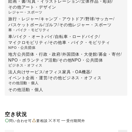
絵画・書
/
写真・イラストレーション
/
立体作品・彫刻
/
その他アート・デザイン
レジャー・スポーツ
旅行・レジャー
/
キャンプ・アウトドア
/
野球
/
サッカー
/
バスケットボール
/
ゴルフ
/
その他レジャー・スポーツ
車・バイク・モビリティ
車
/
バイク・オートバイ
/
自転車・ロードバイク
/
マイクロモビリティ
/
その他車・バイク・モビリティ
NPO・公共団体
地方公共団体・行政・政府
/
外国団体・大使館
/
募金・寄付
/
NPO・ボランティア活動
/
その他NPO・公共団体
ビジネス・オフィス
法人向けサービス
/
オフィス家具・OA機器
/
イベント企画・運営
/
その他ビジネス・オフィス
その他活動・個人
その他活動・個人
空き状況
問い合わせ可
要相談
不可
受付期間外