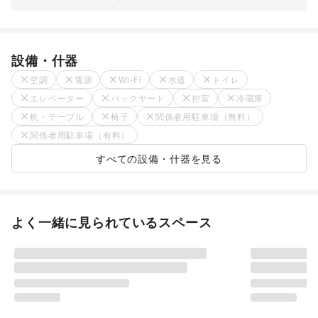
設備・什器
空調
電源
Wi-Fi
水道
トイレ
エレベーター
バックヤード
控室
冷蔵庫
机・テーブル
椅子
関係者用駐車場（無料）
関係者用駐車場（有料）
すべての設備・什器を見る
よく一緒に見られているスペース