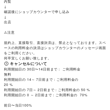
内覧

園芸・ガーデニング
/
花・盆栽・ドライフラワー
/
おもちゃ・ホビー
/
楽器・音楽機材
/
CD・DVD・本・雑誌
/
↓

犬・猫・ペット
/
日用雑貨
/
食器・陶磁器
/
Webメディア・アプリ
/
テレビ・ドラマ
/
映画
/
確認後にショップカウンターで申し込み

その他インテリア・生活雑貨
音楽・ライブ
/
演劇
/
占い
/
公営競技・宝くじ
/
↓

美容・健康・医療
その他エンタメ・ガジェット
出店

ジム・フィットネス
/
ダイエット・健康グッズ
/
アート・デザイン
美容・コスメ・香水
/
ヘアケア・シャンプー
/
美容家電
/
絵画・書
/
写真・イラストレーション
/
立体作品・彫刻
/
⚠️注意

ヘアサロン・ネイルサロン
/
マッサージ・整体
/
その他アート・デザイン
エステ・美容サービス
/
健康食品・サプリメント
/
レジャー・スポーツ
規約上、直接取引、直接決済は、禁止となっております。スペ
旅行・レジャー
/
キャンプ・アウトドア
/
野球
/
サッカー
/
女性用品・フェムテック
/
コンタクトレンズ
/
医療・医薬品
ースの利用料金の決済はショップカウンターのメッセージ画面
バスケットボール
/
ゴルフ
/
その他レジャー・スポーツ
/
その他美容・健康
をご利用ください。

NPO・公共団体
地方公共団体・行政・政府
/
外国団体・大使館
/
募金・寄付
何卒宜しくお願い致します。
/
NPO・ボランティア活動
/
その他NPO・公共団体
キャンセルについて
その他活動・個人
利用開始日の 30日〜14日前まで： ご利用料金

その他活動・個人
無料

利用開始日の 14～ 7日前まで：ご利用料金の 

20 %

利用開始日の 7日～ 2日前まで：ご利用料金の 50 %

利用開始日の 0 ～ 2日前まで：ご利用料金の  70%
