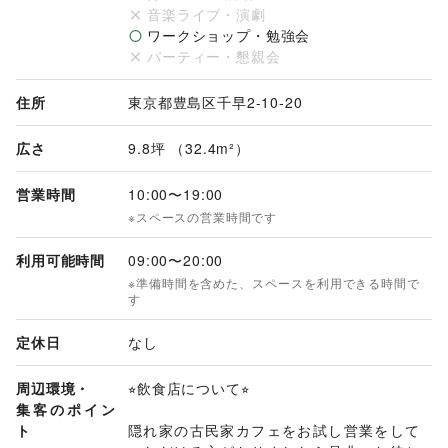
音楽ライブ・演劇
室は、イートインスペースや休憩室、打ち合わせスペース、在
ワークショップ・勉強会
庫置き場など、多目的にご活用いただけます。

パーティー・懇親会
自然光が差し込む一軒家ならではの温かみのある空間は、初め
ての個人出店はもちろん、小規模なポップアップストア、古民
住所
東京都豊島区千早2-10-20
家カフェのプレ営業、お試し出店にもおすすめです。

広さ
9.8坪 （32.4m²）
まずはお気軽にお問い合わせください
営業時間
10:00
〜
19:00
※スペースの営業時間です
利用可能時間
09:00
〜
20:00
※準備時間を含めた、スペースを利用できる時間で
す
定休日
なし
周辺環境・
⭐︎飲食店について⭐︎

集客のポイン
ト
隠れ家の古民家カフェをお試し営業をして