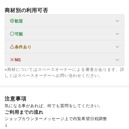
商材別の利用可否
歓迎
可能
ファッション
メンズファッション
/
レディースファッション
/
ユニセックス
/
インナー・ルームウェア
/
条件あり
生活サービス
キッズ・ベビー・マタニティ
/
スポーツ
/
シーズナルウェア
携帯キャリア・格安SIM
/
インターネット・プロバイダ
/
/
ジュエリー・アクセサリー
/
メガネ・アイウェア
/
腕時計
/
電気・ガス
/
ウォーターサーバー
/
NG
なし
靴
/
バッグ・革小物
/
ファッション雑貨
/
和服・着物
/
古着
/
ハウスクリーニング・家事代行
/
定期宅配
/
※商材についてはスペースオーナーによる審査があります。詳
その他ファッション
リサイクル雑貨・古本
/
買取査定・金券
/
金融サービス
しくはスペースオーナーへお問い合わせください。
フード・飲食
ギフト・プレゼント
/
冠婚葬祭
/
資格・習い事
/
リフォーム
/
クレジットカード
/
保険
/
銀行
/
住宅ローン
/
証券・FX
/
スイーツ・洋菓子
/
和菓子
/
パン
/
お弁当・惣菜
/
住宅（購入・賃貸）
/
たばこ
/
修理・メンテナンス
/
不動産投資
/
その他金融サービス
軽食・ホットスナック
/
コーヒー・紅茶
/
その他飲料
/
就職・転職・求人
/
その他生活サービス
車・バイク・モビリティ
ワイン・洋酒
/
日本酒・焼酎・地酒
/
食材・調味料
/
子育て・教育
車
/
バイク・オートバイ
/
自転車・ロードバイク
/
注意事項
物産展・マルシェ
/
キッチンカー・移動販売
/
ベビー用品
/
ランドセル
/
学習教材・通信教育
/
マイクロモビリティ
/
その他車・バイク・モビリティ
野菜・果物・生鮮食品
/
その他フード・飲食
気になる事があれば、何でも質問をしてください。
子供向け教室・レッスン
/
塾・家庭教師
/
おもちゃ・絵本
/
ビジネス・オフィス
インテリア・生活雑貨
ご利用までの流れ
その他子育て・教育
法人向けサービス
/
オフィス家具・OA機器
/
インテリア
/
寝具・ベッド
/
家具・家電
/
エンタメ・ガジェット
イベント企画・運営
/
その他ビジネス・オフィス
ショップカウンターメッセージ上で内覧希望日程調整

キッチン雑貨・調理器具
/
掃除用品・生活便利品
/
文房具
/
PC・スマートフォン
/
スマホアクセサリー
/
ガジェット
/
↓

手芸・ハンドメイド
/
DIY用品・日曜大工
/
ゲーム
/
アニメ
/
コミック・マンガ
/
アイドル・芸能人
/