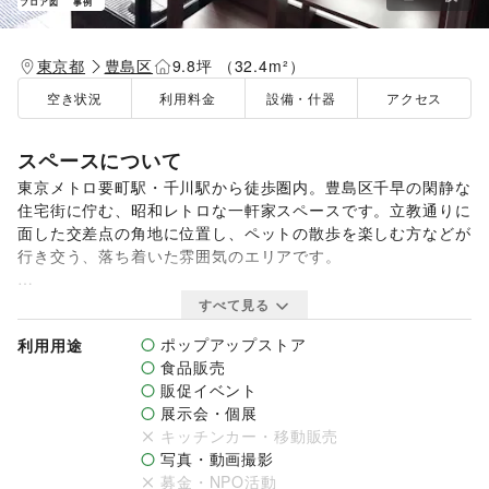
フロア図
事例
東京都
豊島区
9.8坪 （32.4m²）
空き状況
利用料金
設備・什器
アクセス
スペースについて
東京メトロ要町駅・千川駅から徒歩圏内。豊島区千早の閑静な
住宅街に佇む、昭和レトロな一軒家スペースです。立教通りに
面した交差点の角地に位置し、ペットの散歩を楽しむ方などが
行き交う、落ち着いた雰囲気のエリアです。

スイーツやパンなどの食品販売、ハンドメイド作品の販売など
すべて見る
と相性のよい立地で、ご家族やご友人同士、複数の出店者様が
ポップアップストア
利用用途
集まり、お客様と一緒にワイワイ楽しめるアットホームな空間
食品販売
です。サロンと物販、占いと展示販売など、1階と2階を用途
販促イベント
別に分けてご利用いただくことも可能です。また、お店の前の
展示会・個展
スペースも自由にレイアウトできるため、出店スタイルに合わ
キッチンカー・移動販売
せた演出をお楽しみいただけます。

写真・動画撮影
募金・NPO活動
1階にはキッチン・トイレ・シャワールームを完備。2階の洋