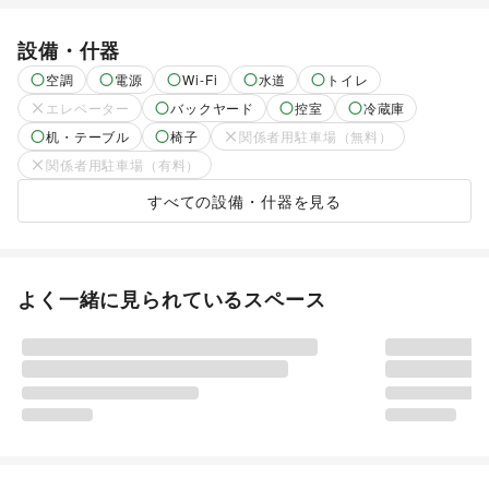
設備・什器
空調
電源
Wi-Fi
水道
トイレ
エレベーター
バックヤード
控室
冷蔵庫
机・テーブル
椅子
関係者用駐車場（無料）
関係者用駐車場（有料）
すべての設備・什器を見る
よく一緒に見られているスペース