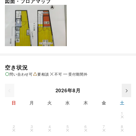
図面・フロアマップ
空き状況
問い合わせ可
要相談
不可
受付期間外
2026年8月
日
月
火
水
木
金
土
1
2
3
4
5
6
7
8