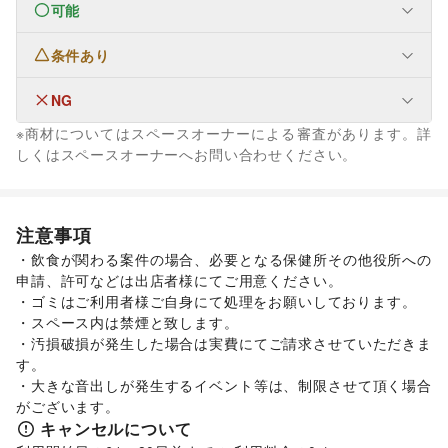
可能
フード・飲食
スイーツ・洋菓子
/
和菓子
/
パン
/
お弁当・惣菜
/
軽食・ホットスナック
/
コーヒー・紅茶
/
その他飲料
/
条件あり
ファッション
ワイン・洋酒
/
日本酒・焼酎・地酒
/
食材・調味料
/
メンズファッション
/
レディースファッション
/
物産展・マルシェ
/
キッチンカー・移動販売
/
ユニセックス
/
インナー・ルームウェア
/
NG
金融サービス
野菜・果物・生鮮食品
/
その他フード・飲食
キッズ・ベビー・マタニティ
/
スポーツ
/
シーズナルウェア
クレジットカード
/
保険
/
銀行
/
住宅ローン
/
証券・FX
/
※商材についてはスペースオーナーによる審査があります。詳
インテリア・生活雑貨
/
ジュエリー・アクセサリー
/
メガネ・アイウェア
/
腕時計
/
その他金融サービス
生活サービス
インテリア
/
寝具・ベッド
/
家具・家電
/
しくはスペースオーナーへお問い合わせください。
靴
/
バッグ・革小物
/
ファッション雑貨
/
和服・着物
/
古着
/
子育て・教育
買取査定・金券
/
リフォーム
/
住宅（購入・賃貸）
キッチン雑貨・調理器具
/
掃除用品・生活便利品
/
文房具
/
ベビー用品
/
ランドセル
/
学習教材・通信教育
/
その他ファッション
金融サービス
手芸・ハンドメイド
/
DIY用品・日曜大工
/
子供向け教室・レッスン
/
塾・家庭教師
/
おもちゃ・絵本
/
生活サービス
不動産投資
園芸・ガーデニング
/
花・盆栽・ドライフラワー
/
携帯キャリア・格安SIM
/
インターネット・プロバイダ
/
その他子育て・教育
注意事項
犬・猫・ペット
/
日用雑貨
/
食器・陶磁器
/
電気・ガス
/
ウォーターサーバー
/
美容・健康・医療
その他インテリア・生活雑貨
ジム・フィットネス
/
ダイエット・健康グッズ
/
・飲食が関わる案件の場合、必要となる保健所その他役所への
ハウスクリーニング・家事代行
/
定期宅配
/
美容・コスメ・香水
/
ヘアケア・シャンプー
/
美容家電
/
申請、許可などは出店者様にてご用意ください。

リサイクル雑貨・古本
/
ギフト・プレゼント
/
冠婚葬祭
/
ヘアサロン・ネイルサロン
/
マッサージ・整体
/
・ゴミはご利用者様ご自身にて処理をお願いしております。

資格・習い事
/
たばこ
/
修理・メンテナンス
/
エステ・美容サービス
/
健康食品・サプリメント
/
・スペース内は禁煙と致します。

就職・転職・求人
/
その他生活サービス
女性用品・フェムテック
/
コンタクトレンズ
/
医療・医薬品
アート・デザイン
・汚損破損が発生した場合は実費にてご請求させていただきま
絵画・書
/
写真・イラストレーション
/
立体作品・彫刻
/
/
その他美容・健康
す。

その他アート・デザイン
エンタメ・ガジェット
・大きな音出しが発生するイベント等は、制限させて頂く場合
PC・スマートフォン
/
スマホアクセサリー
/
ガジェット
/
レジャー・スポーツ
がございます。
旅行・レジャー
/
キャンプ・アウトドア
/
野球
/
サッカー
/
ゲーム
/
アニメ
/
コミック・マンガ
/
アイドル・芸能人
/
キャンセルについて
バスケットボール
/
ゴルフ
/
その他レジャー・スポーツ
おもちゃ・ホビー
/
楽器・音楽機材
/
CD・DVD・本・雑誌
/