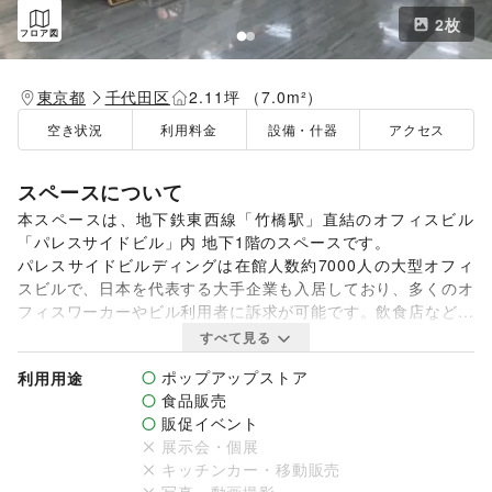
2
枚
フロア図
東京都
千代田区
2.11坪 （7.0m²）
空き状況
利用料金
設備・什器
アクセス
スペースについて
本スペースは、地下鉄東西線「竹橋駅」直結のオフィスビル
「パレスサイドビル」内 地下1階のスペースです。

パレスサイドビルディングは在館人数約7000人の大型オフィ
スビルで、日本を代表する大手企業も入居しており、多くのオ
フィスワーカーやビル利用者に訴求が可能です。飲食店などが
軒を連ねる地下1階のポップアップスペースは、エレベーター
すべて見る
ホール前で視認性が高く、近隣オフィスビルへ通勤される方々
ポップアップストア
利用用途
の動線にもなっており、通勤時間帯やランチタイムは多くの人
食品販売
でにぎわいます。

販促イベント
スポットライトも備えており、明るく雰囲気も良好です。有料
展示会・個展
で開催期間中什器や商品保管をするための倉庫もございますの
キッチンカー・移動販売
で、お気軽にお問い合わせください。
