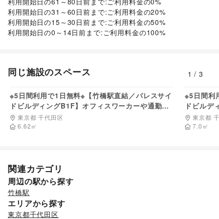
利用開始日の61～80日前まで:ご利用料金の0%

ビジネス・オフィス
Webメディア・アプリ
/
テレビ・ドラマ
/
映画
/
利用開始日の31～60日前まで:ご利用料金の20%

法人向けサービス
/
オフィス家具・OA機器
/
音楽・ライブ
/
演劇
/
占い
/
公営競技・宝くじ
/
利用開始日の15～30日前まで:ご利用料金の50%

イベント企画・運営
/
その他ビジネス・オフィス
その他エンタメ・ガジェット
利用開始日の0～14日前まで:ご利用料金の100%
その他活動・個人
車・バイク・モビリティ
その他活動・個人
車
/
バイク・オートバイ
/
自転車・ロードバイク
/
マイクロモビリティ
/
その他車・バイク・モビリティ
NPO・公共団体
同じ施設のスペース
地方公共団体・行政・政府
/
外国団体・大使館
/
募金・寄付
1
/
3
22,000
円/日
/
NPO・ボランティア活動
/
その他NPO・公共団体
※5日間利用で1日無料※【竹橋駅直結／パレスサイ
※5日間利
ドビルディングB1F】オフィスワーカーや通勤者
ドビルデ
向けの物販や食物販、PRイベントに最適な駅直結
駅改札横
東京都 千代田区
東京都 
オフィスビルの交通量の多いスペース
来が盛ん
6.62
㎡
7.0
㎡
関連カテゴリ
周辺の駅から探す
竹橋駅
エリアから探す
東京都
千代田区