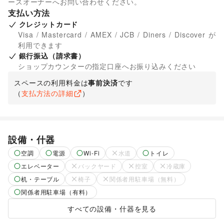
ースオーナーへお問い合わせください。
支払い方法
クレジットカード
Visa / Mastercard / AMEX / JCB / Diners / Discover が
利用できます
銀行振込（請求書）
ショップカウンターの指定口座へお振り込みください
スペースの利用料金は
事前決済
です
（
支払方法の詳細
）
設備・什器
空調
電源
Wi-Fi
水道
トイレ
エレベーター
バックヤード
控室
冷蔵庫
机・テーブル
椅子
関係者用駐車場（無料）
関係者用駐車場（有料）
すべての設備・什器を見る