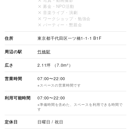
写真・動画撮影
募金・NPO活動
【利用時間】

音楽ライブ・演劇
7:00〜22:00

ワークショップ・勉強会
※日曜日・祝日の利用は出来ません。

パーティー・懇親会
※土曜日は平日に比べ通行人数が少なくなります

【その他」

住所
東京都千代田区一ツ橋1-1-1 B1F
・利用開始までに事前打ち合わせおよび各種書類の提出が必要
です。

周辺の駅
竹橋駅
※初回利用は最低1カ月以上前にお問い合わせください。リピ
ート利用の際は2週間前より可能です。
広さ
2.11坪 （7.0m²）
営業時間
07:00
〜
22:00
※スペースの営業時間です
利用可能時間
07:00
〜
22:00
※準備時間を含めた、スペースを利用できる時間で
す
定休日
日曜日 / 祝日