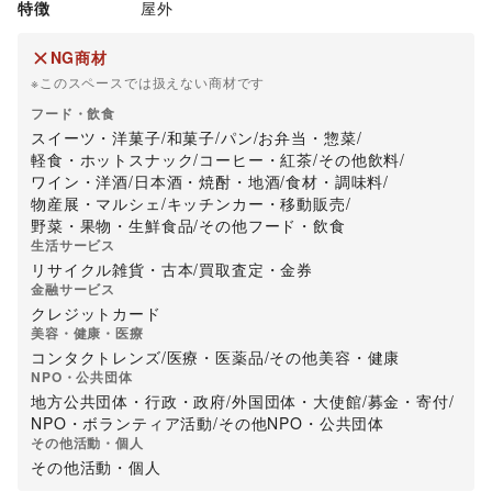
特徴
屋外
NG商材
※このスペースでは扱えない商材です
フード・飲食
スイーツ・洋菓子
/
和菓子
/
パン
/
お弁当・惣菜
/
軽食・ホットスナック
/
コーヒー・紅茶
/
その他飲料
/
ワイン・洋酒
/
日本酒・焼酎・地酒
/
食材・調味料
/
物産展・マルシェ
/
キッチンカー・移動販売
/
野菜・果物・生鮮食品
/
その他フード・飲食
生活サービス
リサイクル雑貨・古本
/
買取査定・金券
金融サービス
クレジットカード
美容・健康・医療
コンタクトレンズ
/
医療・医薬品
/
その他美容・健康
NPO・公共団体
地方公共団体・行政・政府
/
外国団体・大使館
/
募金・寄付
/
NPO・ボランティア活動
/
その他NPO・公共団体
その他活動・個人
その他活動・個人