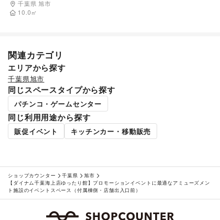
ズメント施設のイベントスペース（① 店舗食堂
千葉県 旭市
側入り口駐車場_大型キッチンカー駐車可）
10.0
㎡
関連カテゴリ
エリアから探す
千葉県
旭市
同じスペースタイプから探す
パチンコ・ゲームセンター
同じ利用用途から探す
販促イベント
キッチンカー・移動販売
ショップカウンター
千葉県
旭市
【ダイナム千葉海上店ゆったり館】プロモーションイベントに最適なアミューズメン
ト施設のイベントスペース（付属棟側・店舗出入口前）