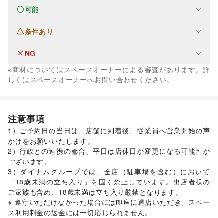
可能
なし
条件あり
ファッション
メンズファッション
/
レディースファッション
/
ユニセックス
/
インナー・ルームウェア
/
NG
生活サービス
キッズ・ベビー・マタニティ
/
スポーツ
/
シーズナルウェア
冠婚葬祭
※商材についてはスペースオーナーによる審査があります。詳
/
ジュエリー・アクセサリー
/
メガネ・アイウェア
/
腕時計
/
金融サービス
フード・飲食
しくはスペースオーナーへお問い合わせください。
その他金融サービス
靴
/
バッグ・革小物
/
ファッション雑貨
/
和服・着物
/
古着
/
スイーツ・洋菓子
/
和菓子
/
パン
/
お弁当・惣菜
/
エンタメ・ガジェット
その他ファッション
軽食・ホットスナック
/
コーヒー・紅茶
/
その他飲料
/
Webメディア・アプリ
インテリア・生活雑貨
ワイン・洋酒
/
日本酒・焼酎・地酒
/
食材・調味料
/
インテリア
/
寝具・ベッド
/
家具・家電
/
物産展・マルシェ
/
キッチンカー・移動販売
/
注意事項
キッチン雑貨・調理器具
/
掃除用品・生活便利品
/
文房具
/
野菜・果物・生鮮食品
/
その他フード・飲食
1）ご予約日の当日は、店舗に到着後、従業員へ営業開始の声
手芸・ハンドメイド
/
DIY用品・日曜大工
/
生活サービス
かけをお願いいたします。

園芸・ガーデニング
/
花・盆栽・ドライフラワー
/
リサイクル雑貨・古本
/
買取査定・金券
2）行政との連携の都合、平日は店休日が変更になる可能性が
犬・猫・ペット
/
日用雑貨
/
食器・陶磁器
/
金融サービス
ございます。

その他インテリア・生活雑貨
クレジットカード
生活サービス
美容・健康・医療
3）ダイナムグループでは、全店（駐車場を含む）において
携帯キャリア・格安SIM
コンタクトレンズ
/
医療・医薬品
/
インターネット・プロバイダ
/
その他美容・健康
/
「18歳未満の立ち入り」を固く禁止しています。出店者様の
NPO・公共団体
電気・ガス
/
ウォーターサーバー
/
ご家族も含め、18歳未満は立ち入り厳禁となります。

地方公共団体・行政・政府
/
外国団体・大使館
/
募金・寄付
ハウスクリーニング・家事代行
/
定期宅配
/
※ 遵守いただけなかった場合には即座に退店いただき、スペー
/
NPO・ボランティア活動
/
その他NPO・公共団体
ギフト・プレゼント
/
資格・習い事
/
リフォーム
/
ス利用料金の返金には一切応じられません。
その他活動・個人