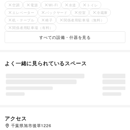
空調
電源
Wi-Fi
水道
トイレ
エレベーター
バックヤード
控室
冷蔵庫
机・テーブル
椅子
関係者用駐車場（無料）
関係者用駐車場（有料）
すべての設備・什器を見る
よく一緒に見られているスペース
アクセス
千葉県旭市後草1226