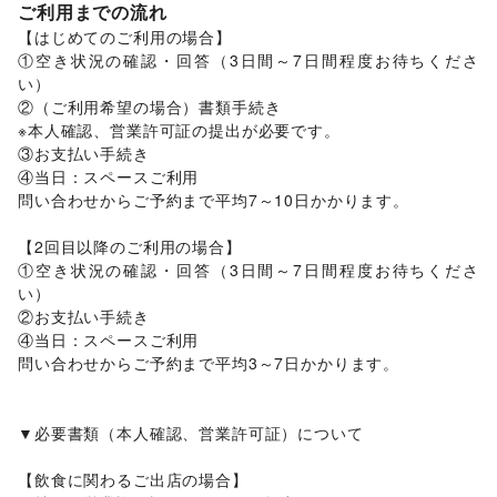
住宅（購入・賃貸）
/
たばこ
/
修理・メンテナンス
/
ご利用までの流れ
その他活動・個人
就職・転職・求人
/
その他生活サービス
【はじめてのご利用の場合】

金融サービス
①空き状況の確認・回答（3日間～7日間程度お待ちくださ
保険
/
銀行
/
住宅ローン
/
証券・FX
/
不動産投資
い）

子育て・教育
②（ご利用希望の場合）書類手続き

ベビー用品
/
ランドセル
/
学習教材・通信教育
/
※本人確認、営業許可証の提出が必要です。

子供向け教室・レッスン
/
塾・家庭教師
/
おもちゃ・絵本
/
③お支払い手続き

その他子育て・教育
④当日：スペースご利用

美容・健康・医療
ジム・フィットネス
/
ダイエット・健康グッズ
/
問い合わせからご予約まで平均7～10日かかります。

美容・コスメ・香水
/
ヘアケア・シャンプー
/
美容家電
/
ヘアサロン・ネイルサロン
/
マッサージ・整体
/
【2回目以降のご利用の場合】

エステ・美容サービス
/
健康食品・サプリメント
/
①空き状況の確認・回答（3日間～7日間程度お待ちくださ
女性用品・フェムテック
い）

エンタメ・ガジェット
②お支払い手続き

PC・スマートフォン
/
スマホアクセサリー
/
ガジェット
/
④当日：スペースご利用

ゲーム
/
アニメ
/
コミック・マンガ
/
アイドル・芸能人
/
問い合わせからご予約まで平均3～7日かかります。

おもちゃ・ホビー
/
楽器・音楽機材
/
CD・DVD・本・雑誌
/
テレビ・ドラマ
/
映画
/
音楽・ライブ
/
演劇
/
占い
/
公営競技・宝くじ
/
その他エンタメ・ガジェット
▼必要書類（本人確認、営業許可証）について

アート・デザイン
絵画・書
/
写真・イラストレーション
/
立体作品・彫刻
/
【飲食に関わるご出店の場合】

その他アート・デザイン