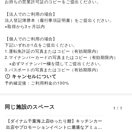
お持ちの営業許可証のコピーをご提出ください。

レジャー・スポーツ
旅行・レジャー
/
キャンプ・アウトドア
/
野球
/
サッカー
/
【法人でのご利用の場合】

バスケットボール
/
ゴルフ
/
その他レジャー・スポーツ
法人登記簿謄本（履行事項証明書）をご提出ください。

車・バイク・モビリティ
車
/
バイク・オートバイ
/
自転車・ロードバイク
/
※取得から3ヶ月以内

マイクロモビリティ
/
その他車・バイク・モビリティ
ビジネス・オフィス
【個人でのご利用の場合】

法人向けサービス
/
オフィス家具・OA機器
/
下記いずれか1点をご提出ください。

イベント企画・運営
/
その他ビジネス・オフィス
1.運転免許証の写真またはコピー（有効期限内）

2.マイナンバーカードの写真またはコピー（有効期限内）

　※必ずマイナンバー欄を隠してご提出ください。

3.パスポートの写真またはコピー（有効期限内）
キャンセルについて
予約確定後：ご利用料金の100%
同じ施設のスペース
1
/
1
3,300
円/日
【ダイナム千葉海上店ゆったり館】キッチンカー
出店やプロモーションイベントに最適なアミュー