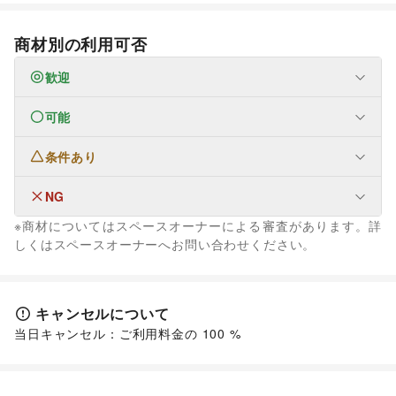
商材別の利用可否
歓迎
可能
なし
条件あり
ファッション
メンズファッション
/
レディースファッション
/
ユニセックス
/
インナー・ルームウェア
/
NG
なし
キッズ・ベビー・マタニティ
/
スポーツ
/
シーズナルウェア
※商材についてはスペースオーナーによる審査があります。詳
/
ジュエリー・アクセサリー
/
メガネ・アイウェア
/
腕時計
/
なし
しくはスペースオーナーへお問い合わせください。
靴
/
バッグ・革小物
/
ファッション雑貨
/
和服・着物
/
古着
/
その他ファッション
フード・飲食
スイーツ・洋菓子
/
和菓子
/
パン
/
お弁当・惣菜
/
キャンセルについて
軽食・ホットスナック
/
コーヒー・紅茶
/
その他飲料
/
ワイン・洋酒
/
日本酒・焼酎・地酒
/
食材・調味料
/
物産展・マルシェ
/
キッチンカー・移動販売
/
野菜・果物・生鮮食品
/
その他フード・飲食
インテリア・生活雑貨