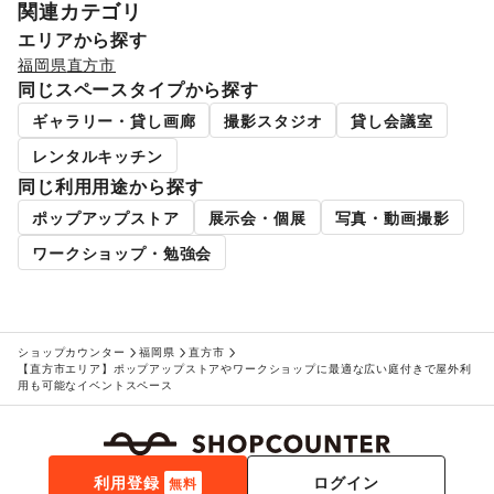
関連カテゴリ
インテリア
/
寝具・ベッド
/
家具・家電
/
キッチン雑貨・調理器具
/
掃除用品・生活便利品
/
文房具
/
エリアから探す
手芸・ハンドメイド
/
DIY用品・日曜大工
/
福岡県
直方市
園芸・ガーデニング
/
花・盆栽・ドライフラワー
/
同じスペースタイプから探す
犬・猫・ペット
/
日用雑貨
/
食器・陶磁器
/
ギャラリー・貸し画廊
撮影スタジオ
貸し会議室
その他インテリア・生活雑貨
生活サービス
レンタルキッチン
携帯キャリア・格安SIM
/
インターネット・プロバイダ
/
同じ利用用途から探す
電気・ガス
/
ウォーターサーバー
/
ハウスクリーニング・家事代行
/
定期宅配
/
ポップアップストア
展示会・個展
写真・動画撮影
リサイクル雑貨・古本
/
買取査定・金券
/
ワークショップ・勉強会
ギフト・プレゼント
/
冠婚葬祭
/
資格・習い事
/
リフォーム
/
住宅（購入・賃貸）
/
たばこ
/
修理・メンテナンス
/
就職・転職・求人
/
その他生活サービス
金融サービス
クレジットカード
/
保険
/
銀行
/
住宅ローン
/
証券・FX
/
ショップカウンター
福岡県
直方市
【直方市エリア】ポップアップストアやワークショップに最適な広い庭付きで屋外利
不動産投資
/
その他金融サービス
用も可能なイベントスペース
子育て・教育
ベビー用品
/
ランドセル
/
学習教材・通信教育
/
子供向け教室・レッスン
/
塾・家庭教師
/
おもちゃ・絵本
/
その他子育て・教育
利用登録
ログイン
美容・健康・医療
無料