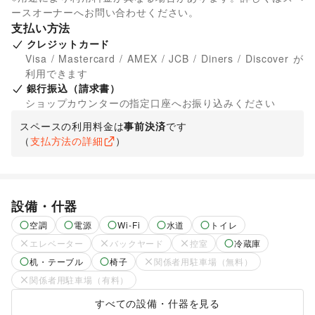
ースオーナーへお問い合わせください。
支払い方法
クレジットカード
Visa / Mastercard / AMEX / JCB / Diners / Discover が
利用できます
銀行振込（請求書）
ショップカウンターの指定口座へお振り込みください
スペースの利用料金は
事前決済
です
（
支払方法の詳細
）
設備・什器
空調
電源
Wi-Fi
水道
トイレ
エレベーター
バックヤード
控室
冷蔵庫
机・テーブル
椅子
関係者用駐車場（無料）
関係者用駐車場（有料）
すべての設備・什器を見る