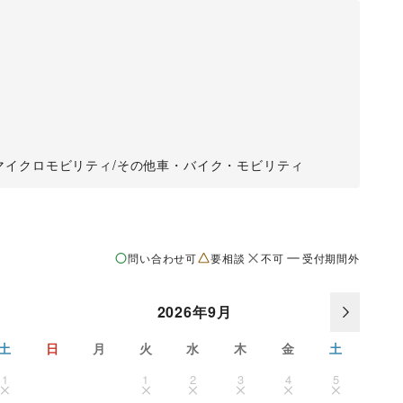
マイクロモビリティ
/
その他車・バイク・モビリティ
問い合わせ可
要相談
不可
受付期間外
2026年9月
土
日
月
火
水
木
金
土
1
1
2
3
4
5