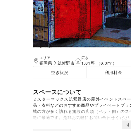
エリア
広さ
福岡県
筑紫野市
1.81坪 （6.0m²）
空き状況
利用料金
スペースについて
ミスターマックス筑紫野店の屋外イベントスペ
品・衣料などのおすすめ商品やプライベートブラ
域の方が多く訪れる施設の店頭（ペット側）のス
途に最適です。是非お気軽にお問い合わせくださ
す