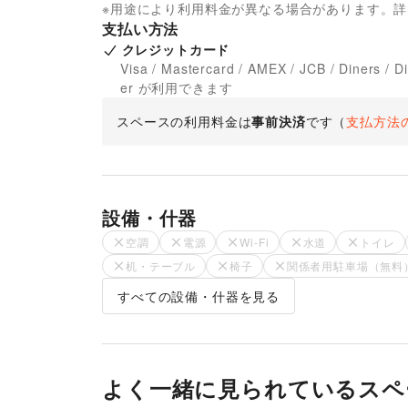
※用途により利用料金が異なる場合があります。
支払い方法
クレジットカード
Visa / Mastercard / AMEX / JCB / Diners / D
er が利用できます
スペースの利用料金は
事前決済
です
（
支払方法
設備・什器
空調
電源
Wi-Fi
水道
トイレ
机・テーブル
椅子
関係者用駐車場（無料
すべての設備・什器を見る
よく一緒に見られているスペ