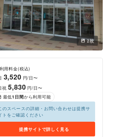
2
枚
利用料金(税込)
3,520
日
円/日〜
5,830
日祝
円/日〜
最低
1
日間
から利用可能
このスペースの詳細・お問い合わせは提携サ
イトをご確認ください
提携サイトで詳しく見る