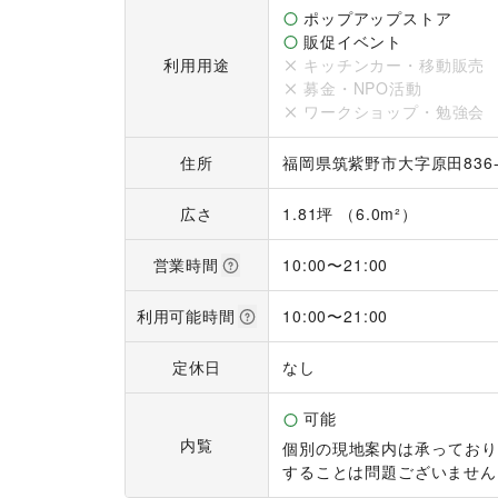
ポップアップストア
販促イベント
利用用途
キッチンカー・移動販売
募金・NPO活動
ワークショップ・勉強会
住所
福岡県筑紫野市大字原田836-
広さ
1.81坪 （6.0m²）
営業時間
10:00
〜
21:00
利用可能時間
10:00
〜
21:00
定休日
なし
可能
内覧
個別の現地案内は承っており
することは問題ございません