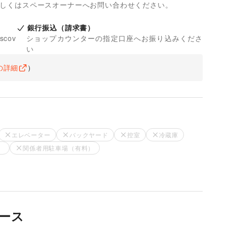
詳しくはスペースオーナーへお問い合わせください。
銀行振込（請求書）
iscov
ショップカウンターの指定口座へお振り込みくださ
い
の詳細
）
エレベーター
バックヤード
控室
冷蔵庫
）
関係者用駐車場（有料）
ース