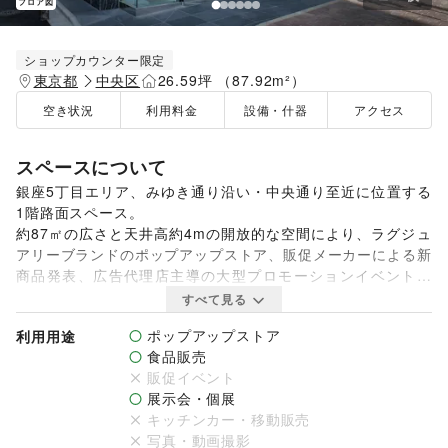
フロア図
ショップカウンター限定
東京都
中央区
26.59坪 （87.92m²）
空き状況
利用料金
設備・什器
アクセス
スペースについて
銀座5丁目エリア、みゆき通り沿い・中央通り至近に位置する
1階路面スペース。

約87㎡の広さと天井高約4mの開放的な空間により、ラグジュ
アリーブランドのポップアップストア、販促メーカーによる新
商品発表、広告代理店主導の大型プロモーションイベントな
ど、ブランド価値を最大化するユニークベニューとしてご活用
すべて見る
いただけます。

ポップアップストア
利用用途
食品販売
視認性の高い路面立地に加え、銀座という立地特性から、富裕
販促イベント
層・インバウンド・高感度層へのアプローチに適したロケーシ
展示会・個展
ョンです。

キッチンカー・移動販売
単なる物販利用にとどまらず、展示会・PRイベント・体験型
写真・動画撮影
プロモーション・メディア向け発表会・VIPレセプションな