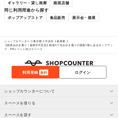
旅行・レジャー
/
キャンプ・アウトドア
/
野球
/
サッカー
/
ギャラリー・貸し画廊
路面店舗
バスケットボール
/
ゴルフ
/
その他レジャー・スポーツ
同じ利用用途から探す
車・バイク・モビリティ
ポップアップストア
食品販売
展示会・個展
車
/
バイク・オートバイ
/
自転車・ロードバイク
/
マイクロモビリティ
/
その他車・バイク・モビリティ
NPO・公共団体
地方公共団体・行政・政府
/
外国団体・大使館
/
募金・寄付
/
NPO・ボランティア活動
/
その他NPO・公共団体
ショップカウンター
東京都
中央区
銀座駅
ビジネス・オフィス
【銀座みゆき通り｜銀座SIX至近】銀座5丁目みゆき通りの路面1階にあるポップアッ
法人向けサービス
/
オフィス家具・OA機器
/
プ・PRイベント向けスペース
イベント企画・運営
/
その他ビジネス・オフィス
その他活動・個人
その他活動・個人
利用登録
ログイン
無料
ショップカウンターについて
スペースを借りる
利用規約・ガイドライン
プライバシーポリシー
スペースを貸す
特定商取引法に基づく表示
スペースを借りたい人へ