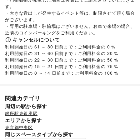
キッチン雑貨・調理器具
/
掃除用品・生活便利品
/
文房具
/
す。

就職・転職・求人
/
その他生活サービス
手芸・ハンドメイド
/
DIY用品・日曜大工
/
金融サービス
・大きな音出しが発生するイベント等は、制限させて頂く場合
園芸・ガーデニング
クレジットカード
/
保険
/
花・盆栽・ドライフラワー
/
銀行
/
住宅ローン
/
証券・FX
/
日用雑貨
/
がございます。

/
不動産投資
食器・陶磁器
/
その他金融サービス
/
その他インテリア・生活雑貨
・専用の駐車場・駐輪場はございません。お車で来場の場合、
子育て・教育
エンタメ・ガジェット
近隣のコインパーキングをご利用ください。
ベビー用品
占い
/
公営競技・宝くじ
/
ランドセル
/
学習教材・通信教育
/
キャンセルについて
子供向け教室・レッスン
/
塾・家庭教師
/
おもちゃ・絵本
/
利用開始日の 61 ～ 80 日前まで：ご利用料金の 0 %

その他子育て・教育
利用開始日の 31 ～ 60 日前まで：ご利用料金の 20 %

美容・健康・医療
利用開始日の 22 ～ 30 日前まで：ご利用料金の 50 %

ジム・フィットネス
/
ダイエット・健康グッズ
/
利用開始日の 15 ～ 21 日前まで：ご利用料金の 75 %

美容・コスメ・香水
/
ヘアケア・シャンプー
/
美容家電
/
利用開始日の 0 ～ 14 日前まで：ご利用料金の 100 %
ヘアサロン・ネイルサロン
/
マッサージ・整体
/
エステ・美容サービス
/
健康食品・サプリメント
/
女性用品・フェムテック
/
コンタクトレンズ
/
医療・医薬品
/
その他美容・健康
関連カテゴリ
エンタメ・ガジェット
PC・スマートフォン
/
スマホアクセサリー
/
ガジェット
/
周辺の駅から探す
ゲーム
/
アニメ
/
コミック・マンガ
/
アイドル・芸能人
/
銀座駅
東銀座駅
おもちゃ・ホビー
/
楽器・音楽機材
/
CD・DVD・本・雑誌
/
エリアから探す
Webメディア・アプリ
/
テレビ・ドラマ
/
映画
/
東京都
中央区
音楽・ライブ
/
演劇
/
その他エンタメ・ガジェット
同じスペースタイプから探す
レジャー・スポーツ