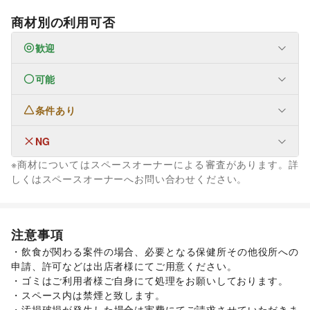
商材別の利用可否
歓迎
可能
なし
条件あり
ファッション
メンズファッション
/
レディースファッション
/
ユニセックス
/
インナー・ルームウェア
/
NG
アート・デザイン
キッズ・ベビー・マタニティ
/
スポーツ
/
シーズナルウェア
絵画・書
/
写真・イラストレーション
/
立体作品・彫刻
/
※商材についてはスペースオーナーによる審査があります。詳
/
ジュエリー・アクセサリー
/
メガネ・アイウェア
/
腕時計
/
その他アート・デザイン
フード・飲食
しくはスペースオーナーへお問い合わせください。
靴
/
バッグ・革小物
/
ファッション雑貨
/
和服・着物
/
古着
/
キッチンカー・移動販売
その他ファッション
インテリア・生活雑貨
フード・飲食
犬・猫・ペット
スイーツ・洋菓子
/
和菓子
/
パン
/
お弁当・惣菜
/
生活サービス
注意事項
軽食・ホットスナック
携帯キャリア・格安SIM
/
コーヒー・紅茶
/
インターネット・プロバイダ
/
その他飲料
/
/
・飲食が関わる案件の場合、必要となる保健所その他役所への
ワイン・洋酒
電気・ガス
/
ウォーターサーバー
/
日本酒・焼酎・地酒
/
/
食材・調味料
/
申請、許可などは出店者様にてご用意ください。

物産展・マルシェ
ハウスクリーニング・家事代行
/
野菜・果物・生鮮食品
/
定期宅配
/
/
・ゴミはご利用者様ご自身にて処理をお願いしております。

その他フード・飲食
リサイクル雑貨・古本
/
買取査定・金券
/
インテリア・生活雑貨
・スペース内は禁煙と致します。

ギフト・プレゼント
/
冠婚葬祭
/
資格・習い事
/
リフォーム
/
インテリア
/
寝具・ベッド
/
家具・家電
/
・汚損破損が発生した場合は実費にてご請求させていただきま
住宅（購入・賃貸）
/
たばこ
/
修理・メンテナンス
/