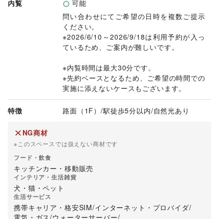
内覧
可能
問い合わせにてご希望の日時を複数ご提示
ください。

※2026/6/10～2026/9/18は利用予約が入っ
ているため、ご案内が難しいです。

※内覧時間は最大30分です。

※先約ベースとなるため、ご希望の時間での
実施に添えないケースもございます。
特徴
路面（1F）
/
駅徒歩5分以内
/
自然光あり
NG商材
※このスペースでは扱えない商材です
フード・飲食
キッチンカー・移動販売
インテリア・生活雑貨
犬・猫・ペット
生活サービス
携帯キャリア・格安SIM
/
インターネット・プロバイダ
/
電気・ガス
/
ウォーターサーバー
/