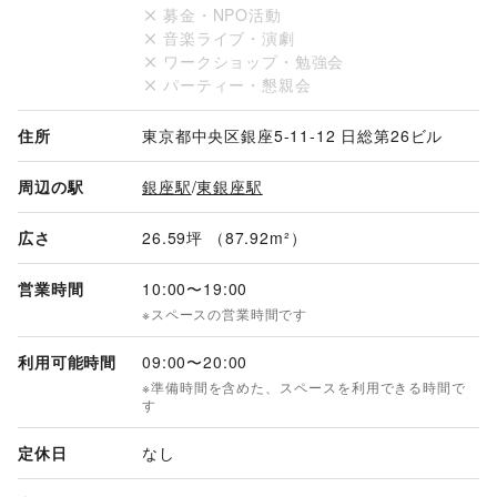
募金・NPO活動
ど、幅広い用途に対応可能です。

音楽ライブ・演劇
ワークショップ・勉強会
本スペースは、ブランド世界観を表現できる設計自由度を確保
パーティー・懇親会
しつつ、短期利用にも柔軟に対応。シリーズ型ポップアップや
広告キャンペーン連動施策など、中長期的なブランド戦略の一
環としても活用いただけます。

住所
東京都中央区銀座5-11-12 日総第26ビル
お気軽にお問い合わせくださいませ。

周辺の駅
銀座駅
/
東銀座駅
【内覧に関して】

広さ
26.59坪 （87.92m²）
問い合わせにてご希望の日時を複数ご提示ください。

※2026/6/10～2026/9/18は利用予約が入っているため、ご案
営業時間
10:00
〜
19:00
内が難しいです。

※スペースの営業時間です
※内覧時間は最大30分です。

利用可能時間
09:00
〜
20:00
※先約ベースとなるため、ご希望の時間での実施に添えないケ
※準備時間を含めた、スペースを利用できる時間で
ースもございます。
す
定休日
なし