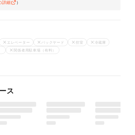
の詳細
）
どかかります。余裕をもってお申し込みください。

前までにご入金となります。

。

エレベーター
バックヤード
控室
冷蔵庫
がございます。予めご了承ください。

）
関係者用駐車場（有料）
ム等が発生した際には

めご了承ください。

ベントを中止・中断して頂く可能性がございますのでご了承
をご確認ください。

ース
）
