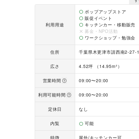
↓※注意事項～必ずご確認ください～※↓

ポップアップストア
販促イベント
1.【お申し込みは1ヶ月以上の余裕をもってご連絡
利用用途
キッチンカー・移動販売
弊社催事場ご利用に際しまして、《指定場所一時使
募金・NPO活動
決裁の協議期間、書類のやり取り等で、締結まで
ワークショップ・勉強会
ください。

住所
千葉県木更津市請西南2‐27‐
2.【日程は決定優先となります】

実施が確定となったお申し込み順にご予約を承って
広さ
4.52坪 （14.95m²）
3.【お取り扱いの商材によってお引き受けの可否が
営業時間
09:00
〜
20:00
イオンタウン木更津朝日では木更津請西・君津・た
各SC専門店と商材が重複する場合はお受けできな
利用可能時間
09:00
〜
20:00
★お引き受けできない例★

定休日
なし
・携帯や回線などの通信系PR【木更津朝日・君津N
・住宅およびリフォーム系PR【木更津朝日・木更津
・こども英会話系(教材販売含む)【木更津朝日NG】
内覧
可能
・学習塾【木更津請西・たつみ台ＮＧ】

・貴金属や金券の買取査定【木更津朝日・君津・木
特徴
屋外
/
キッチンカー可