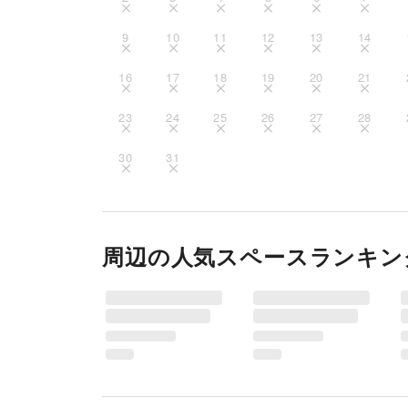
■新規(イオンタウン(株)が運営するショッピング
①会社概要(パンフレット・HPのキャプチャなど)

9
10
11
12
13
14
②会社登記簿謄本・個人の方は住民票(いずれも発行
③損害(PL)保険証券写し(実施期間が保証期間内であ
16
17
18
19
20
21
---↓食品加工を伴う催事のみ↓---

④腸内検査結果報告書写し(直近1ヶ月以内のもの)

⑤食品営業許可証写し

23
24
25
26
27
28
⑥食品衛生責任者証写し

30
31
■既存(イオンタウン(株)が運営するショッピング
①損害(PL)保険証券写し(更新ごとにご提出が必要で
---↓食品加工を伴う催事のみ↓---

②腸内検査結果報告書写し(直近1ヶ月以内のもの)

周辺の人気スペースランキン
■新規･既存に関わらずご提出いただくもの

①入店作業届

②催事実施誓約書

---↓食品加工を伴う催事のみ↓---

③食品物販催事チェックリスト

※以上3つの書類は実施確定後こちらからお渡しいた