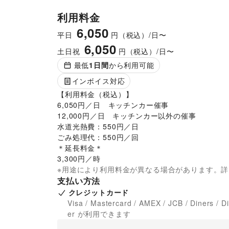
利用料金
【利用手引き】

6,050
イベント実施可能時間

平日
円（税込）/日〜
9:00~20:00

6,050
搬入・搬出時間は事前にご連絡下さい。

土日祝
円（税込）/日〜
最低
1
日間
から利用可能
■入退店について

インボイス対応
・イベント実施の7日前までに「入店作業届」をご
■イベントにおける注意事項

【利用料金（税込）】

・指定されたエリア以外での什器・機材の展開や勧
6,050円／日　キッチンカー催事

・防火シャッターの下、防火扉周りへの什器、商品
12,000円／日　キッチンカー以外の催事

・ヘリウムガスを使用した風船の配布は禁止 です。
水道光熱費：550円／日

・来店時、終了時には管理事務所へお声がけくださ
ごみ処理代：550円／回

■施設利用について

＊延長料金＊

・お客さま用・従業員用ともに、喫煙スペースはあ
3,300円／時
・トイレ は、後方の従業員用トイレをご利用くださ
※用途により利用料金が異なる場合があります。
■食事について

支払い方法
購入したものは後方の従業員休憩室にてご飲食
クレジットカード
い。ピーク時は一般のお客さまを優先するようご配
Visa / Mastercard / AMEX / JCB / Diners / D
・ゴミ処理（分別必須）

er が利用できます
オーナーのルールを順守下さい。
