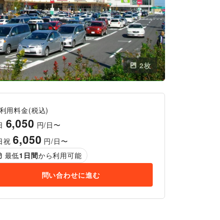
2
枚
利用料金(税込)
6,050
日
円/日〜
6,050
日祝
円/日〜
最低
1
日間
から利用可能
問い合わせに進む