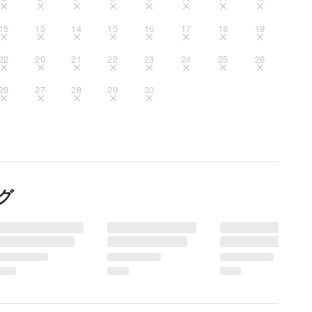
センターでの実施実績がない場合)

15
13
14
15
16
17
18
19
から3か月以内のもの)

ること)

22
20
21
22
23
24
25
26
29
27
28
29
30
センターにて実施実績がある場合)

す)

グ
します。
