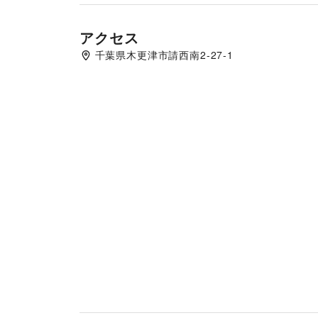
営業許可証（飲食イベントに限る）

〇当社・当ショッピングセンターでの利用実績があ
検便検査書（飲食イベントに限る）

アクセス
営業許可証（飲食イベントに限る）

千葉県木更津市請西南2‐27‐1
PL保険証書（コピー）
