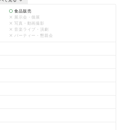
食品販売
展示会・個展
ください】

写真・動画撮影
用に関する覚書》(契約書)の締結が必要となります。

音楽ライブ・演劇
に1 ヶ月ほど時間を要しますので、余裕をもってお申し込み
パーティー・懇親会
1
おります。予めご了承ください。

異なります】

つみ台と4つのSCを管理しております。

い場合がございます。予めご了承ください。

G】

請西NG】



更津請西NG】
