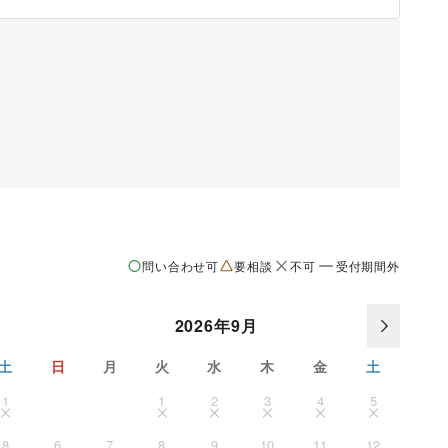
)であること)

認が取れている場合は、その旨お知らせください。

問い合わせ可
要相談
不可
受付期間外
2026年9月
土
日
月
火
水
木
金
土
1
1
2
3
4
5
8
6
7
8
9
10
11
12