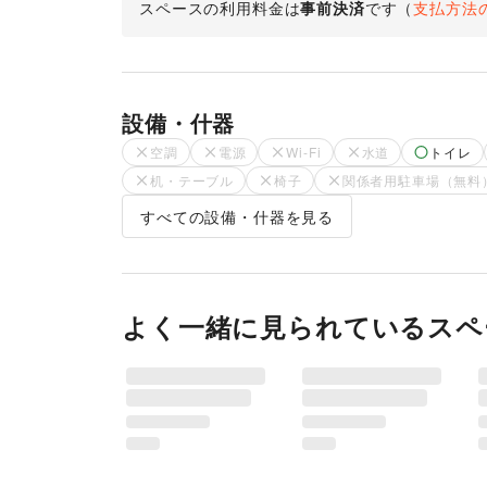
スペースの利用料金は
事前決済
です
（
支払方法
■搬入搬出経路及び関係者駐車場

お問い合わせください。

【その他注意事項】

・お申込から契約の締結・お支払いまでに1ヶ月ほ
設備・什器
・使用 料金につきましては、イベント実施開始日
※契約書締結後のキャンセル、ご返金は致しません
空調
電源
Wi-Fi
水道
トイレ
・貸出エリア・料金形態など予告なく変更する場合
机・テーブル
椅子
関係者用駐車場（無料
・イベント実施時、お客さまとのトラブル、クレー
イベントを中止させて頂く場合がございますので予
すべての設備・什器を見る
・天災（地震・火災など）が発生した際には、イ
ください。また、その際の返金はできかねます。

・その他詳細につきましては、「一時使用契約書」
よく一緒に見られているスペ
【必要書類について】

〇新規の場合

会社概要

会社登記簿謄本（法人）または住民票（個人事業主
PL保険証書（コピー）

印鑑証明

検便検査書（飲食イベントに限る）
