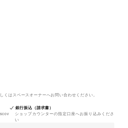
提出ください。

誘・接客は厳禁 です。

、その他備品は絶対に置かないでください。



い。

りません。

い。

詳しくはスペースオーナーへお問い合わせください。
ください。店内をご利用される場合、入店証は外してくださ
銀行振込（請求書）
慮願います。

iscov
ショップカウンターの指定口座へお振り込みくださ
い