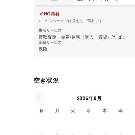
ご不明な点はお気軽にお問い合わせください。

NG商材
4.【食品催事は別途必要書類がございます】

※このスペースでは扱えない商材です
食品催事に関しまして、

○保健所の食品営業許可証写し

生活サービス
○食品衛生責任者証写し

買取査定・金券
/
住宅（購入・賃貸）
/
たばこ
○損害(PL)保険証券写し

金融サービス
○直近1ヶ月以内の腸内検査結果写し(全項目が陰性(-
保険
以上の書類ご提出をお願いしております。

※営業許可および腸内検査の必要なしと保健所の確
【お申し込みから実施まで】

空き状況
1・お問合せください。

2・打合せ(企画・提案内容および条件の確認)

3・社内決裁

2026年8月
4・決裁承認後、一時使用契約書送付

5・契約締結後、使用料ご入金

日
月
火
水
木
金
6・実施

【必要書類について】

2
3
4
5
6
7