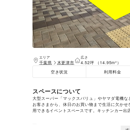
エリア
広さ
千葉県
木更津市
4.52坪 （14.95m²）
空き状況
利用料金
スペースについて
大型スーパー「マックスバリュ」やヤマダ電機な
お客さまから、休日のお買い物まで生活に欠かせ
用できるイベントスペースです。キッチンカー出店
す