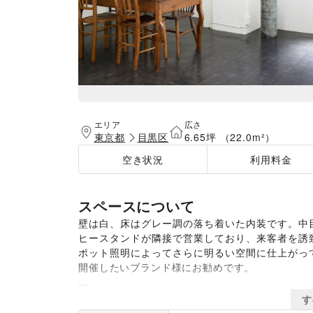
エリア
広さ
東京都
目黒区
6.65坪 （22.0m²）
空き状況
利用料金
スペースについて
壁は白、床はグレー調の落ち着いた内装です。中
ヒースタンドが隣接で営業しており、来客者を誘
ポット照明によってさらに明るい空間に仕上がっ
開催したいブランド様にお勧めです。

中目黒駅から徒歩10分の場所に位置する目黒川
す
も入り、気持ちの良い空間となっております。隣