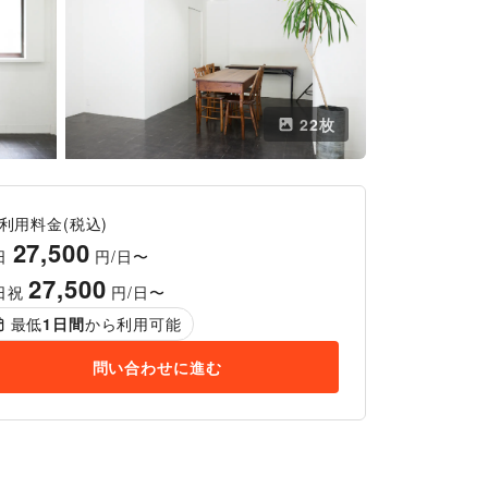
22
枚
利用料金(税込)
27,500
日
円/日〜
27,500
日祝
円/日〜
最低
1
日間
から利用可能
問い合わせに進む