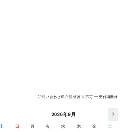
問い合わせ可
要相談
不可
受付期間外
2026年9月
土
日
月
火
水
木
金
土