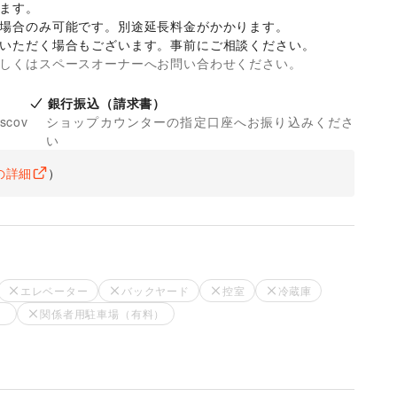
ます。

場合のみ可能です。別途延長料金がかかります。

ていただく場合もございます。事前にご相談ください。
詳しくはスペースオーナーへお問い合わせください。
銀行振込（請求書）
iscov
ショップカウンターの指定口座へお振り込みくださ
い
の詳細
）
エレベーター
バックヤード
控室
冷蔵庫
）
関係者用駐車場（有料）