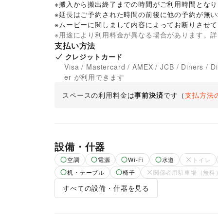
※搬入から搬出終了までの時間がご利用時間となり
※延長はご予約された時間の前後に他の予約が無い
※ムービーに関しまして内容によってお断りさせ
※用途により利用料金が異なる場合があります。
支払い方法
クレジットカード
Visa / Mastercard / AMEX / JCB / Diners / D
er が利用できます
スペースの利用料金は
事前決済
です
（
支払方法
設備・什器
空調
電源
Wi-Fi
水道
トイレ
机・テーブル
椅子
関係者用駐車場（無料
すべての設備・什器を見る