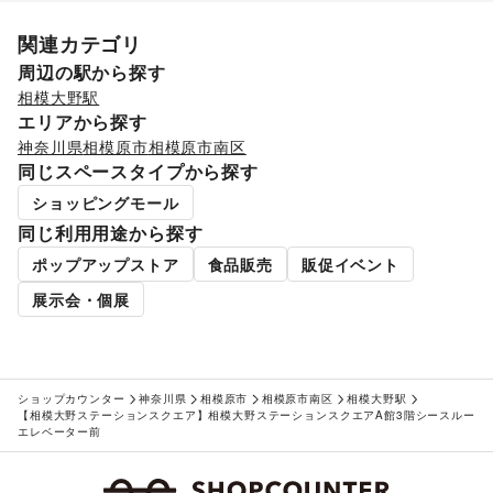
ハウスクリーニング・家事代行
/
定期宅配
/
リサイクル雑貨・古本
/
買取査定・金券
/
関連カテゴリ
ギフト・プレゼント
/
冠婚葬祭
/
資格・習い事
/
リフォーム
/
周辺の駅から探す
住宅（購入・賃貸）
/
たばこ
/
修理・メンテナンス
/
相模大野駅
就職・転職・求人
/
その他生活サービス
エリアから探す
金融サービス
クレジットカード
/
保険
/
銀行
/
住宅ローン
/
証券・FX
/
神奈川県
相模原市
相模原市南区
不動産投資
/
その他金融サービス
同じスペースタイプから探す
子育て・教育
ショッピングモール
ベビー用品
/
ランドセル
/
学習教材・通信教育
/
子供向け教室・レッスン
/
塾・家庭教師
/
おもちゃ・絵本
/
同じ利用用途から探す
その他子育て・教育
ポップアップストア
食品販売
販促イベント
美容・健康・医療
ジム・フィットネス
/
ダイエット・健康グッズ
/
展示会・個展
美容・コスメ・香水
/
ヘアケア・シャンプー
/
美容家電
/
ヘアサロン・ネイルサロン
/
マッサージ・整体
/
エステ・美容サービス
/
健康食品・サプリメント
/
女性用品・フェムテック
/
コンタクトレンズ
/
医療・医薬品
ショップカウンター
神奈川県
相模原市
相模原市南区
相模大野駅
/
その他美容・健康
【相模大野ステーションスクエア】相模大野ステーションスクエアA館3階シースルー
エンタメ・ガジェット
エレベーター前
PC・スマートフォン
/
スマホアクセサリー
/
ガジェット
/
ゲーム
/
アニメ
/
コミック・マンガ
/
アイドル・芸能人
/