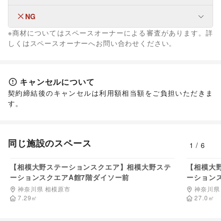
メンズファッション
/
レディースファッション
/
ユニセックス
/
インナー・ルームウェア
/
NG
その他活動・個人
キッズ・ベビー・マタニティ
/
スポーツ
/
シーズナルウェア
その他活動・個人
※商材についてはスペースオーナーによる審査があります。詳
/
ジュエリー・アクセサリー
/
メガネ・アイウェア
/
腕時計
/
なし
しくはスペースオーナーへお問い合わせください。
靴
/
バッグ・革小物
/
ファッション雑貨
/
和服・着物
/
古着
/
その他ファッション
フード・飲食
スイーツ・洋菓子
/
和菓子
/
パン
/
お弁当・惣菜
/
キャンセルについて
軽食・ホットスナック
/
コーヒー・紅茶
/
その他飲料
/
契約締結後のキャンセルは利用額相当額をご負担いただきま
ワイン・洋酒
/
日本酒・焼酎・地酒
/
食材・調味料
/
す。
物産展・マルシェ
/
キッチンカー・移動販売
/
野菜・果物・生鮮食品
/
その他フード・飲食
インテリア・生活雑貨
インテリア
/
寝具・ベッド
/
家具・家電
/
同じ施設のスペース
キッチン雑貨・調理器具
/
掃除用品・生活便利品
/
文房具
/
1
/
6
料金非公開
手芸・ハンドメイド
/
DIY用品・日曜大工
/
園芸・ガーデニング
/
花・盆栽・ドライフラワー
/
【相模大野ステーションスクエア】相模大野ステ
【相模大
犬・猫・ペット
/
日用雑貨
/
食器・陶磁器
/
ーションスクエアA館7階ダイソー前
ーション
その他インテリア・生活雑貨
神奈川県 相模原市
神奈川県
生活サービス
7.29
㎡
27.0
㎡
携帯キャリア・格安SIM
/
インターネット・プロバイダ
/
電気・ガス
/
ウォーターサーバー
/