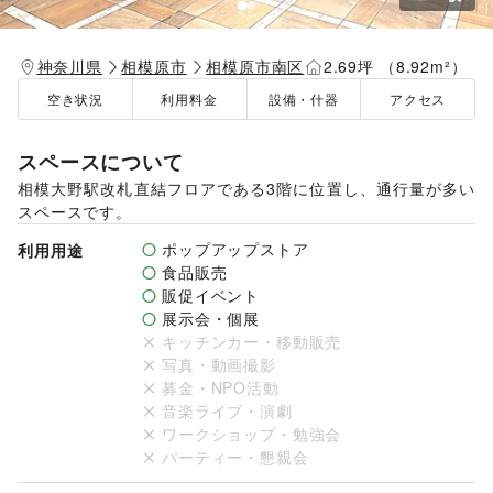
神奈川県
相模原市
相模原市南区
2.69坪 （8.92m²）
空き状況
利用料金
設備・什器
アクセス
スペースについて
相模大野駅改札直結フロアである3階に位置し、通行量が多い
スペースです。
ポップアップストア
利用用途
食品販売
販促イベント
展示会・個展
キッチンカー・移動販売
写真・動画撮影
募金・NPO活動
音楽ライブ・演劇
ワークショップ・勉強会
パーティー・懇親会