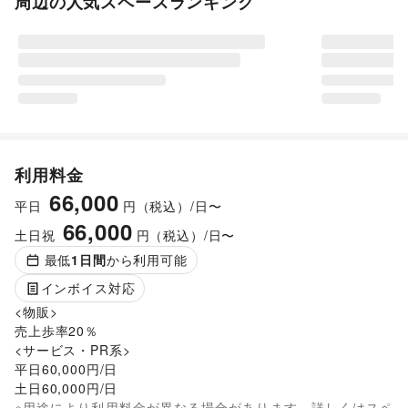
周辺の人気スペースランキング
利用料金
66,000
平日
円（税込）/日〜
66,000
土日祝
円（税込）/日〜
最低
1
日間
から利用可能
インボイス対応
<物販>

売上歩率20％

<サービス・PR系>

平日60,000円/日

※用途により利用料金が異なる場合があります。詳しくはスペ