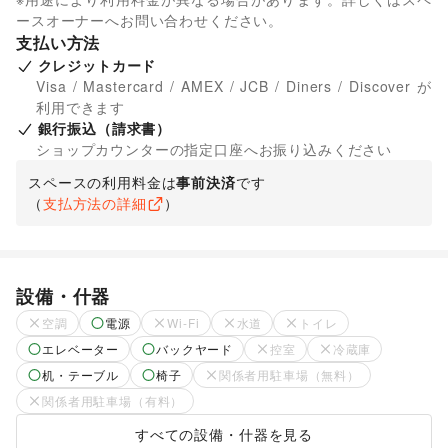
ースオーナーへお問い合わせください。
支払い方法
クレジットカード
Visa / Mastercard / AMEX / JCB / Diners / Discover が
利用できます
銀行振込（請求書）
ショップカウンターの指定口座へお振り込みください
スペースの利用料金は
事前決済
です
（
支払方法の詳細
）
設備・什器
空調
電源
Wi-Fi
水道
トイレ
エレベーター
バックヤード
控室
冷蔵庫
机・テーブル
椅子
関係者用駐車場（無料）
関係者用駐車場（有料）
すべての設備・什器を見る