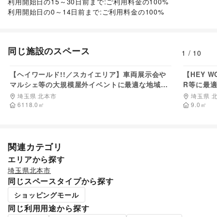
利用開始日の15～30日前まで:ご利用料金の100%

音楽・ライブ
/
演劇
/
占い
/
公営競技・宝くじ
/
利用開始日の0～14日前まで:ご利用料金の100%
その他エンタメ・ガジェット
アート・デザイン
絵画・書
/
写真・イラストレーション
/
立体作品・彫刻
/
その他アート・デザイン
同じ施設のスペース
1
/
10
レジャー・スポーツ
55,000
円/日
旅行・レジャー
/
キャンプ・アウトドア
/
野球
/
サッカー
/
バスケットボール
/
ゴルフ
/
その他レジャー・スポーツ
【ヘイワールド!!／スカイエリア】車両展示会や
【HEY 
車・バイク・モビリティ
マルシェ等の大規模屋外イベントに最適な地域密
R等に最
車
/
バイク・オートバイ
/
自転車・ロードバイク
/
着型の商業施設屋上のイベントスペース
可能な屋
埼玉県 北本市
埼玉県 
マイクロモビリティ
/
その他車・バイク・モビリティ
6118.0
㎡
9.0
㎡
NPO・公共団体
地方公共団体・行政・政府
/
外国団体・大使館
/
募金・寄付
/
NPO・ボランティア活動
/
その他NPO・公共団体
ビジネス・オフィス
関連カテゴリ
法人向けサービス
/
オフィス家具・OA機器
/
イベント企画・運営
/
その他ビジネス・オフィス
エリアから探す
その他活動・個人
埼玉県
北本市
その他活動・個人
同じスペースタイプから探す
ショッピングモール
同じ利用用途から探す