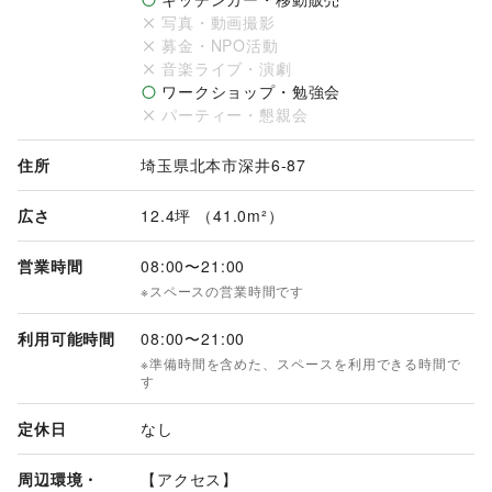
トスペースとなっております。多くの方にイベント内容を認知
写真・動画撮影
いただけます。キッチンカーやプロモーションイベント（車両
募金・NPO活動
展示可）に最適なスペースとなっておりますので是非お問い合
音楽ライブ・演劇
わせください。

ワークショップ・勉強会
※キッチンカー・食・物販でのご出店に関しましては特別料金
パーティー・懇親会
にてご提供させて頂きます。

【キッチンカーの出店について】

住所
埼玉県北本市深井6-87
・当社規定による「出店登録数制限」によりお断りさせて頂く
場合がございます。

広さ
12.4坪 （41.0m²）
・その他、当社規定により出店をお断りさせて頂く場合がござ
いますが、その理由に関しては一切開示いたしておりませんの
営業時間
08:00
〜
21:00
で、予めご承知の上お申し込み下さい。

※スペースの営業時間です
・出店当日、他店と商材が重複する場合がございます。ご了承
下さい。

利用可能時間
08:00
〜
21:00
・当社判断により、電気を著しく多く要する場合はお断りさせ
※準備時間を含めた、スペースを利用できる時間で
て頂くか、もしくはご相談の上、追加料金を予め頂戴する場合
す
がございます。

定休日
なし
【利用可能時間】

08:00～21:00（催事開始09:00～）

周辺環境・
【アクセス】

〇 搬入出に関しても08:00～21:00の時間内にて行ってくださ