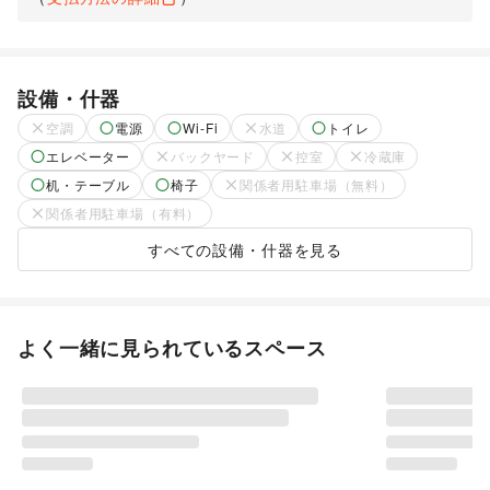
設備・什器
空調
電源
Wi-Fi
水道
トイレ
エレベーター
バックヤード
控室
冷蔵庫
机・テーブル
椅子
関係者用駐車場（無料）
関係者用駐車場（有料）
すべての設備・什器を見る
よく一緒に見られているスペース