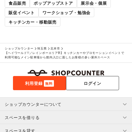
食品販売
ポップアップストア
展示会・個展
販促イベント
ワークショップ・勉強会
キッチンカー・移動販売
ショップカウンター
埼玉県
北本市
【ヘイワールド!!／レインボーエリアB】キッチンカーやプロモーションイベントで
利用可能なメイン駐車場から館内入口に面したお客様の多い屋外スペース
利用登録
ログイン
無料
ショップカウンターについて
スペースを借りる
利用規約・ガイドライン
プライバシーポリシー
スペースを貸す
特定商取引法に基づく表示