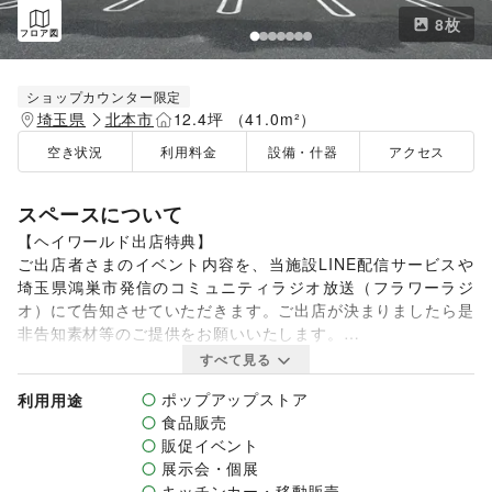
8
枚
フロア図
ショップカウンター限定
埼玉県
北本市
12.4坪 （41.0m²）
空き状況
利用料金
設備・什器
アクセス
スペースについて
【ヘイワールド出店特典】

ご出店者さまのイベント内容を、当施設LINE配信サービスや
埼玉県鴻巣市発信のコミュニティラジオ放送（フラワーラジ
オ）にて告知させていただきます。ご出店が決まりましたら是
非告知素材等のご提供をお願いいたします。

すべて見る
埼玉県北本市の国道17号線沿いにある「HEY WORLD!!」は衣
ポップアップストア
利用用途
食住＋楽を提供する人気のテナントで構成されており、近隣住
食品販売
民の暮らしには欠かせない地域密着型のショッピングモールで
販促イベント
す。当イベントスペースは有名ファストファッション店の正
展示会・個展
面、さらに駐車場と館出入口に面した通行量の多い屋外イベン
キッチンカー・移動販売