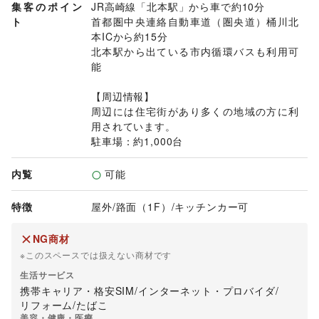
集客のポイン
JR高崎線「北本駅」から車で約10分

い。

ト
首都圏中央連絡自動車道（圏央道）桶川北
〇 レインボーエリア3区画分（A・B・C）をまとめてのご利用
本ICから約15分

も可能です。ご相談ください。

北本駅から出ている市内循環バスも利用可
〇 当商業施設内の各ショップが取扱う商材と重複する場合は
能

お断りさせていただく場合がございます。

〇 当社規定により出店をお断りさせて頂いた場合、その理由
【周辺情報】

についての開示は行っておりません。予めご了承下さい。

周辺には住宅街があり多くの地域の方に利
〇 詳細は規約内容のご確認、若しくはお問い合わせ下さい。

用されています。

駐車場：約1,000台
※タバコPRスペースをお探しのお客様

内覧
可能
「電子タバコPRのみ対応」

・レインボーエリアC・2F連絡通路にて承っております。

特徴
屋外
/
路面（1F）
/
キッチンカー可
NG商材
※このスペースでは扱えない商材です
生活サービス
携帯キャリア・格安SIM
/
インターネット・プロバイダ
/
リフォーム
/
たばこ
美容・健康・医療