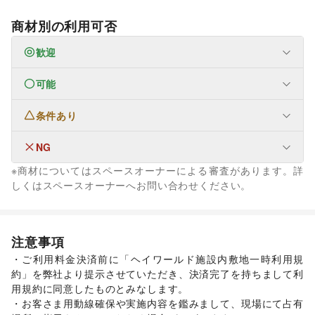
商材別の利用可否
歓迎
可能
ファッション
メンズファッション
/
レディースファッション
/
ユニセックス
/
インナー・ルームウェア
/
条件あり
なし
キッズ・ベビー・マタニティ
/
スポーツ
/
シーズナルウェア
/
ジュエリー・アクセサリー
/
メガネ・アイウェア
/
腕時計
/
NG
なし
靴
/
バッグ・革小物
/
ファッション雑貨
/
和服・着物
/
古着
/
※商材についてはスペースオーナーによる審査があります。詳
その他ファッション
生活サービス
しくはスペースオーナーへお問い合わせください。
フード・飲食
携帯キャリア・格安SIM
/
インターネット・プロバイダ
/
スイーツ・洋菓子
/
和菓子
/
パン
/
お弁当・惣菜
/
リフォーム
/
たばこ
軽食・ホットスナック
/
コーヒー・紅茶
/
その他飲料
/
美容・健康・医療
ワイン・洋酒
/
日本酒・焼酎・地酒
/
食材・調味料
/
ジム・フィットネス
/
ダイエット・健康グッズ
/
注意事項
物産展・マルシェ
/
キッチンカー・移動販売
/
美容・コスメ・香水
/
ヘアケア・シャンプー
/
美容家電
/
野菜・果物・生鮮食品
/
その他フード・飲食
・ご利用料金決済前に「ヘイワールド施設内敷地一時利用規
ヘアサロン・ネイルサロン
/
マッサージ・整体
/
インテリア・生活雑貨
約」を弊社より提示させていただき、決済完了を持ちまして利
エステ・美容サービス
/
健康食品・サプリメント
/
インテリア
/
寝具・ベッド
/
家具・家電
/
用規約に同意したものとみなします。

女性用品・フェムテック
/
コンタクトレンズ
/
医療・医薬品
キッチン雑貨・調理器具
/
掃除用品・生活便利品
/
文房具
/
・お客さま用動線確保や実施内容を鑑みまして、現場にて占有
/
その他美容・健康
手芸・ハンドメイド
/
DIY用品・日曜大工
/