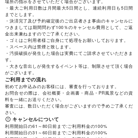
場所の指示をさせていただく場合がございます。

園芸・ガーデニング
/
花・盆栽・ドライフラワー
/
・最大ご利用日数は月間最大5日間とし、連続利用日も5日間
犬・猫・ペット
/
日用雑貨
/
食器・陶磁器
/
までとします。

その他インテリア・生活雑貨
・決済完了及び予約確定後のご出店者さま事由のキャンセルに
生活サービス
つきましては期間問わず100％のキャンセル費用として、ご返
電気・ガス
/
ウォーターサーバー
/
金出来兼ねますのでご了承ください。

ハウスクリーニング・家事代行
/
定期宅配
/
・ゴミはご利用者様ご自身にて処理をお願いしております。

リサイクル雑貨・古本
/
買取査定・金券
/
・スペース内は禁煙と致します。

ギフト・プレゼント
/
冠婚葬祭
/
資格・習い事
/
・汚損破損が発生した場合は実費にてご請求させていただきま
住宅（購入・賃貸）
/
修理・メンテナンス
/
す。

就職・転職・求人
/
その他生活サービス
・大きな音出しが発生するイベント等は、制限させて頂く場合
金融サービス
がございます。
クレジットカード
/
保険
/
銀行
/
住宅ローン
/
証券・FX
/
ご利用までの流れ
不動産投資
/
その他金融サービス
子育て・教育
初めてお申込みのお客様には、審査を行っております。

ベビー用品
/
ランドセル
/
学習教材・通信教育
/
お問合せの際は、会社概要・企画書・商品・PR風景などの資
子供向け教室・レッスン
/
塾・家庭教師
/
おもちゃ・絵本
/
料を一緒にお送りください。

その他子育て・教育
審査には、数日いただく場合がございますので予めご了承くだ
エンタメ・ガジェット
さい。
PC・スマートフォン
/
スマホアクセサリー
/
ガジェット
/
キャンセルについて
ゲーム
/
アニメ
/
コミック・マンガ
/
アイドル・芸能人
/
利用開始日の61～80日前まで:ご利用料金の100%

おもちゃ・ホビー
/
楽器・音楽機材
/
CD・DVD・本・雑誌
/
利用開始日の31～60日前まで:ご利用料金の100%

Webメディア・アプリ
/
テレビ・ドラマ
/
映画
/