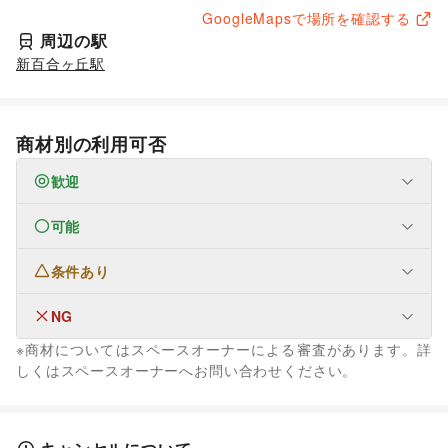
GoogleMapsで場所を確認する
周辺の駅
新百合ヶ丘駅
商材別の利用可否
歓迎
可能
なし
条件あり
ファッション
メンズファッション
/
レディースファッション
/
ユニセックス
/
インナー・ルームウェア
/
NG
なし
キッズ・ベビー・マタニティ
/
スポーツ
/
シーズナルウェア
※商材についてはスペースオーナーによる審査があります。詳
/
ジュエリー・アクセサリー
/
メガネ・アイウェア
/
腕時計
/
なし
しくはスペースオーナーへお問い合わせください。
靴
/
バッグ・革小物
/
ファッション雑貨
/
和服・着物
/
古着
/
その他ファッション
フード・飲食
スイーツ・洋菓子
/
和菓子
/
パン
/
お弁当・惣菜
/