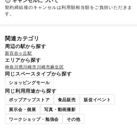
キャンセルについて
軽食・ホットスナック
/
コーヒー・紅茶
/
その他飲料
/
契約締結後のキャンセルは利用額相当額をご負担いただきま
ワイン・洋酒
/
日本酒・焼酎・地酒
/
食材・調味料
/
す。
物産展・マルシェ
/
キッチンカー・移動販売
/
野菜・果物・生鮮食品
/
その他フード・飲食
インテリア・生活雑貨
インテリア
/
寝具・ベッド
/
家具・家電
/
関連カテゴリ
キッチン雑貨・調理器具
/
掃除用品・生活便利品
/
文房具
/
手芸・ハンドメイド
/
DIY用品・日曜大工
/
周辺の駅から探す
園芸・ガーデニング
/
花・盆栽・ドライフラワー
/
新百合ヶ丘駅
犬・猫・ペット
/
日用雑貨
/
食器・陶磁器
/
エリアから探す
その他インテリア・生活雑貨
神奈川県
川崎市
川崎市麻生区
生活サービス
同じスペースタイプから探す
携帯キャリア・格安SIM
/
インターネット・プロバイダ
/
ショッピングモール
電気・ガス
/
ウォーターサーバー
/
ハウスクリーニング・家事代行
/
定期宅配
/
同じ利用用途から探す
リサイクル雑貨・古本
/
買取査定・金券
/
ポップアップストア
食品販売
販促イベント
ギフト・プレゼント
/
冠婚葬祭
/
資格・習い事
/
リフォーム
/
住宅（購入・賃貸）
/
たばこ
/
修理・メンテナンス
/
展示会・個展
写真・動画撮影
就職・転職・求人
/
その他生活サービス
ワークショップ・勉強会
その他
金融サービス
クレジットカード
/
保険
/
銀行
/
住宅ローン
/
証券・FX
/
不動産投資
/
その他金融サービス