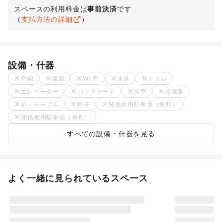
スペースの利用料金は
事前決済
です
（
支払方法の詳細
）
設備・什器
空調
電源
Wi-Fi
水道
トイレ
エレベーター
バックヤード
控室
冷蔵庫
机・テーブル
椅子
関係者用駐車場（無料）
関係者用駐車場（有料）
すべての設備・什器を見る
よく一緒に見られているスペース