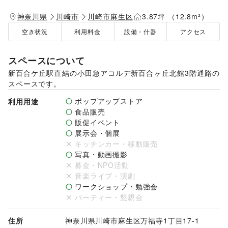
神奈川県
川崎市
川崎市麻生区
3.87坪 （12.8m²）
空き状況
利用料金
設備・什器
アクセス
スペースについて
新百合ケ丘駅直結の小田急アコルデ新百合ヶ丘北館3階通路の
スペースです。
ポップアップストア
利用用途
食品販売
販促イベント
展示会・個展
キッチンカー・移動販売
写真・動画撮影
募金・NPO活動
音楽ライブ・演劇
ワークショップ・勉強会
パーティー・懇親会
住所
神奈川県川崎市麻生区万福寺1丁目17-1