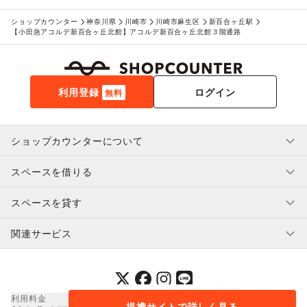
子育て・教育
ベビー用品
/
ランドセル
/
学習教材・通信教育
/
ショップカウンター
神奈川県
川崎市
川崎市麻生区
新百合ヶ丘駅
子供向け教室・レッスン
/
塾・家庭教師
/
おもちゃ・絵本
/
【小田急アコルデ新百合ヶ丘北館】アコルデ新百合ヶ丘北館３階通路
その他子育て・教育
美容・健康・医療
ジム・フィットネス
/
ダイエット・健康グッズ
/
美容・コスメ・香水
/
ヘアケア・シャンプー
/
美容家電
/
利用登録
ログイン
無料
ヘアサロン・ネイルサロン
/
マッサージ・整体
/
エステ・美容サービス
/
健康食品・サプリメント
/
女性用品・フェムテック
/
コンタクトレンズ
/
医療・医薬品
ショップカウンターについて
/
その他美容・健康
エンタメ・ガジェット
PC・スマートフォン
/
スマホアクセサリー
/
ガジェット
/
スペースを借りる
利用規約・ガイドライン
ゲーム
/
アニメ
/
コミック・マンガ
/
アイドル・芸能人
/
プライバシーポリシー
おもちゃ・ホビー
/
楽器・音楽機材
/
CD・DVD・本・雑誌
/
スペースを貸す
特定商取引法に基づく表示
スペースを借りたい人へ
Webメディア・アプリ
/
テレビ・ドラマ
/
映画
/
ヘルプ・お問い合わせ
はじめてガイド
音楽・ライブ
/
演劇
/
占い
/
公営競技・宝くじ
/
関連サービス
補償プログラム
ユーザー利用規約
スペースを貸したい方へ
その他エンタメ・ガジェット
提携パートナー
アート・デザイン
オーナー利用規約
絵画・書
/
写真・イラストレーション
/
立体作品・彫刻
/
提携パートナー
その他アート・デザイン
SHOPCOUNTER MAGAZINE
レジャー・スポーツ
運営会社
採用情報
プレスリリース
ショップカウンターエンタープライズ
利用料金
旅行・レジャー
/
キャンプ・アウトドア
/
野球
/
サッカー
/
提携サイトで詳しく見る
© 2014-
2026
COUNTERWORKS Inc.