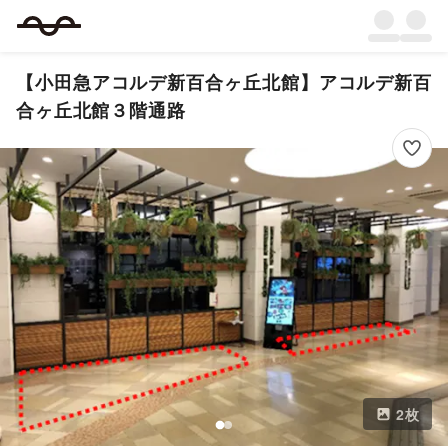
【小田急アコルデ新百合ヶ丘北館】アコルデ新百
合ヶ丘北館３階通路
2
枚