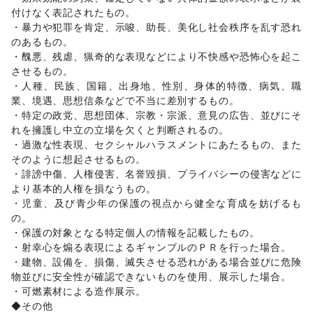
女性用品・フェムテック
/
コンタクトレンズ
/
医療・医薬品
付けなく表記されたもの。 

/
その他美容・健康
・暴力や犯罪を肯定、示唆、助長、美化し社会秩序を乱す恐れ
エンタメ・ガジェット
のあるもの。 

PC・スマートフォン
/
スマホアクセサリー
/
ガジェット
/
・醜悪、残虐、猟奇的な表現などにより不快感や恐怖心を起こ
ゲーム
/
アニメ
/
コミック・マンガ
/
アイドル・芸能人
/
させるもの。 

おもちゃ・ホビー
/
楽器・音楽機材
/
CD・DVD・本・雑誌
/
・人種、民族、国籍、出身地、性別、身体的特徴、病気、職
Webメディア・アプリ
/
テレビ・ドラマ
/
映画
/
業、境遇、思想信条などで不当に差別するもの。 

音楽・ライブ
/
演劇
/
占い
/
公営競技・宝くじ
/
・特定の政党、思想団体、宗教・宗派、意見の広告、並びにそ
その他エンタメ・ガジェット
れを擁護し中立の立場を欠くと判断されるの。 

アート・デザイン
・過激な性表現、セクシャルハラスメントにあたるもの、また
絵画・書
/
写真・イラストレーション
/
立体作品・彫刻
/
そのように想起させるもの。 

その他アート・デザイン
・誹謗中傷、人権侵害、名誉毀損、プライバシーの侵害などに
レジャー・スポーツ
より基本的人権を損なうもの。 

旅行・レジャー
/
キャンプ・アウトドア
/
野球
/
サッカー
/
・児童、及び青少年の保護の視点から健全な育成を妨げるも
バスケットボール
/
ゴルフ
/
その他レジャー・スポーツ
の。 

車・バイク・モビリティ
車
/
バイク・オートバイ
/
自転車・ロードバイク
/
・保護の対象となる特定個人の情報を記載したもの。 

マイクロモビリティ
/
その他車・バイク・モビリティ
・射幸心を煽る表現によるギャンブルのＰＲを行った場合。 

NPO・公共団体
・建物、設備を、損傷、滅失させる恐れがある場合並びに危険
地方公共団体・行政・政府
/
外国団体・大使館
/
募金・寄付
物並びに安全性が確認できないものを使用、展示した場合。 

/
NPO・ボランティア活動
/
その他NPO・公共団体
・可燃素材による造作展示。 

ビジネス・オフィス
◆その他 

法人向けサービス
/
オフィス家具・OA機器
/