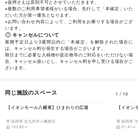
※仮押さえは原則不可とさせていただきます。 

※複数のご利用希望者様がいる場合、先行して「本確定」いた
だいた方が第一優先となります。 

※お問い合わせ内容によって、ご利用をお断りする場合がござ
います。 
キャンセルについて
展開予定日より3週間以内に「本確定」を解除された場合に
は、キャンセル料が発生する場合がございます。 

期日までに必要な入稿物や提出物等のご対応をいただけない場
合、キャンセル扱いとし、キャンセル料を申し受ける場合がご
ざいます。
同じ施設のスペース
1
/
10
330,000
円/日
【イオンモール八幡東】ひまわりの広場
【イオン
福岡県 北九州市八幡東区
福岡県 
102.82
㎡
31.41
㎡