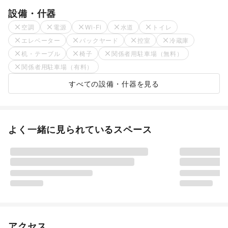
設備・什器
空調
電源
Wi-Fi
水道
トイレ
エレベーター
バックヤード
控室
冷蔵庫
机・テーブル
椅子
関係者用駐車場（無料）
関係者用駐車場（有料）
すべての設備・什器を見る
よく一緒に見られているスペース
アクセス