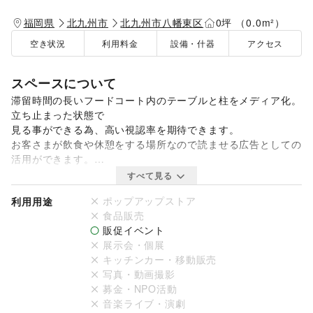
福岡県
北九州市
北九州市八幡東区
0坪 （0.0m²）
空き状況
利用料金
設備・什器
アクセス
スペースについて
滞留時間の長いフードコート内のテーブルと柱をメディア化。
立ち止まった状態で

見る事ができる為、高い視認率を期待できます。

お客さまが飲食や休憩をする場所なので読ませる広告としての
活用ができます。

すべて見る
【掲出枚数】

ポップアップストア
利用用途
最大提出枚数 300枚

食品販売
【掲出料金】

販促イベント
２週間掲載 1枚/1,000円（税抜）

展示会・個展
※制作費、施工費は別途費用がかかります。

キッチンカー・移動販売
写真・動画撮影
【媒体サイズ】297ｍｍΦ

募金・NPO活動
【仕様・素材】塩ビシート(再剝離）※マットラミネート加工
音楽ライブ・演劇