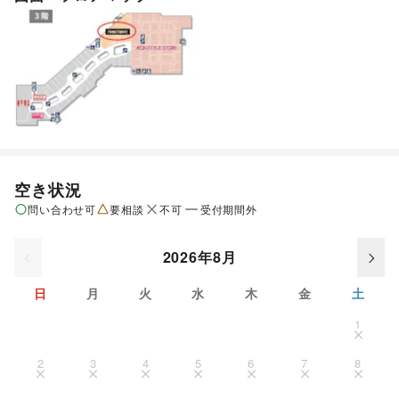
空き状況
問い合わせ可
要相談
不可
受付期間外
2026年8月
日
月
火
水
木
金
土
1
2
3
4
5
6
7
8