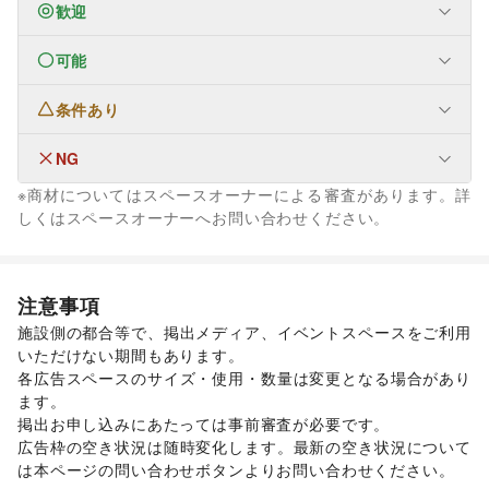
歓迎
可能
なし
条件あり
ファッション
メンズファッション
/
レディースファッション
/
ユニセックス
/
インナー・ルームウェア
/
NG
なし
キッズ・ベビー・マタニティ
/
スポーツ
/
シーズナルウェア
※商材についてはスペースオーナーによる審査があります。詳
/
ジュエリー・アクセサリー
/
メガネ・アイウェア
/
腕時計
/
なし
しくはスペースオーナーへお問い合わせください。
靴
/
バッグ・革小物
/
ファッション雑貨
/
和服・着物
/
古着
/
その他ファッション
フード・飲食
スイーツ・洋菓子
/
和菓子
/
パン
/
お弁当・惣菜
/
注意事項
軽食・ホットスナック
/
コーヒー・紅茶
/
その他飲料
/
施設側の都合等で、掲出メディア、イベントスペースをご利用
ワイン・洋酒
/
日本酒・焼酎・地酒
/
食材・調味料
/
いただけない期間もあります。 

物産展・マルシェ
/
キッチンカー・移動販売
/
各広告スペースのサイズ・使用・数量は変更となる場合があり
野菜・果物・生鮮食品
/
その他フード・飲食
インテリア・生活雑貨
ます。  

インテリア
/
寝具・ベッド
/
家具・家電
/
掲出お申し込みにあたっては事前審査が必要です。 

キッチン雑貨・調理器具
/
掃除用品・生活便利品
/
文房具
/
広告枠の空き状況は随時変化します。最新の空き状況について
手芸・ハンドメイド
/
DIY用品・日曜大工
/
は本ページの問い合わせボタンよりお問い合わせください。 

園芸・ガーデニング
/
花・盆栽・ドライフラワー
/