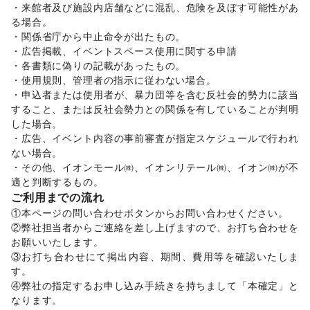
・来館者及び施設内店舗などに混乱、危険を及ぼす可能性があ
イベント企画・運営
/
その他ビジネス・オフィス
る場合。 

その他活動・個人
・関係省庁から中止命令が出たもの。 

その他活動・個人
・広告掲載、イベントスペース使用に関する申請

・各書類に偽りの記載があったもの。 

・使用規則、管理者の指示に従わない場合。 

・申込者または使用者が、暴力団等を含む反社会的勢力に該当
すること、または反社会勢力との関係を有していることが判明
した場合。 

・広告、イベント内容の事前審査が指定スケジュールで行われ
ない場合。 

・その他、イオンモール㈱、イオンリテール㈱、イオン㈱が不
ご利用までの流れ
①本ページの問い合わせボタンからお問い合わせください。 

②弊社担当者からご連絡を差し上げますので、お打ち合わせを
お願いいたします。 

③お打ち合わせにて掲出内容、期間、費用等を確認いたしま
す。 

④弊社の指定するお申し込み手続きを持ちまして「本確定」と
なります。 
