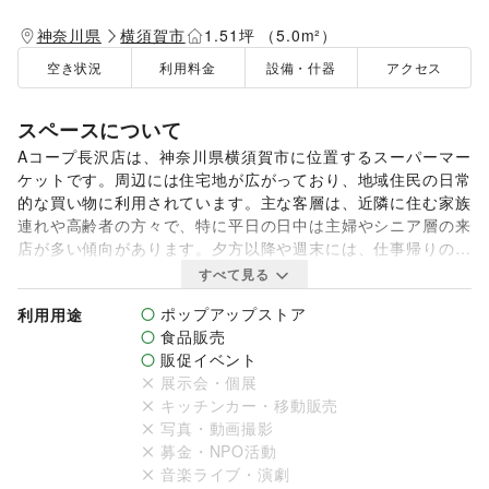
神奈川県
横須賀市
1.51坪 （5.0m²）
空き状況
利用料金
設備・什器
アクセス
スペースについて
​Aコープ長沢店は、神奈川県横須賀市に位置するスーパーマー
ケットです。​周辺には住宅地が広がっており、地域住民の日常
的な買い物に利用されています。​主な客層は、近隣に住む家族
連れや高齢者の方々で、特に平日の日中は主婦やシニア層の来
店が多い傾向があります。​夕方以降や週末には、仕事帰りの方
や家族連れで賑わいます。地域密着型の店舗として、地元の新
すべて見る
鮮な食材や日用品を提供し、幅広い年齢層の顧客に利用されて
ポップアップストア
利用用途
います。火曜日と金曜日は、やきとり屋との隣合わせでの出店
食品販売
となります。

販促イベント
展示会・個展
【NG商材：調理を要するもの】
キッチンカー・移動販売
写真・動画撮影
募金・NPO活動
音楽ライブ・演劇