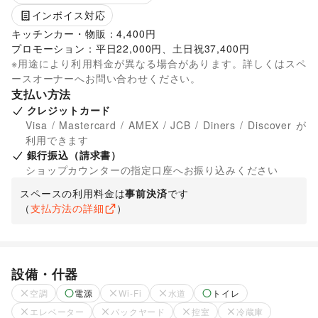
インボイス対応
キッチンカー・物販：4,400円

プロモーション：平日22,000円、土日祝37,400円
※用途により利用料金が異なる場合があります。詳しくはスペ
ースオーナーへお問い合わせください。
支払い方法
クレジットカード
Visa / Mastercard / AMEX / JCB / Diners / Discover が
利用できます
銀行振込（請求書）
ショップカウンターの指定口座へお振り込みください
スペースの利用料金は
事前決済
です
（
支払方法の詳細
）
設備・什器
空調
電源
Wi-Fi
水道
トイレ
エレベーター
バックヤード
控室
冷蔵庫