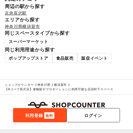
犬・猫・ペット
/
日用雑貨
/
食器・陶磁器
/
周辺の駅から探す
その他インテリア・生活雑貨
京急長沢駅
生活サービス
エリアから探す
携帯キャリア・格安SIM
/
インターネット・プロバイダ
/
神奈川県
横須賀市
電気・ガス
/
ウォーターサーバー
/
同じスペースタイプから探す
ハウスクリーニング・家事代行
/
定期宅配
/
スーパーマーケット
リサイクル雑貨・古本
/
買取査定・金券
/
ギフト・プレゼント
/
冠婚葬祭
/
資格・習い事
/
リフォーム
/
同じ利用用途から探す
住宅（購入・賃貸）
/
たばこ
/
修理・メンテナンス
/
ポップアップストア
食品販売
販促イベント
就職・転職・求人
/
その他生活サービス
金融サービス
クレジットカード
/
保険
/
銀行
/
住宅ローン
/
証券・FX
/
不動産投資
/
その他金融サービス
子育て・教育
ショップカウンター
神奈川県
横須賀市
ベビー用品
/
ランドセル
/
学習教材・通信教育
/
【Aコープ長沢店】食物販やプロモーションに利用可能な店頭軒下スペース
子供向け教室・レッスン
/
塾・家庭教師
/
おもちゃ・絵本
/
その他子育て・教育
美容・健康・医療
ジム・フィットネス
/
ダイエット・健康グッズ
/
利用登録
ログイン
無料
美容・コスメ・香水
/
ヘアケア・シャンプー
/
美容家電
/
ヘアサロン・ネイルサロン
/
マッサージ・整体
/
エステ・美容サービス
/
健康食品・サプリメント
/