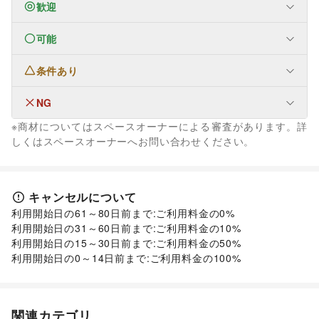
歓迎
可能
なし
条件あり
ファッション
メンズファッション
/
レディースファッション
/
ユニセックス
/
インナー・ルームウェア
/
NG
なし
キッズ・ベビー・マタニティ
/
スポーツ
/
シーズナルウェア
※商材についてはスペースオーナーによる審査があります。詳
/
ジュエリー・アクセサリー
/
メガネ・アイウェア
/
腕時計
/
なし
しくはスペースオーナーへお問い合わせください。
靴
/
バッグ・革小物
/
ファッション雑貨
/
和服・着物
/
古着
/
その他ファッション
フード・飲食
スイーツ・洋菓子
/
和菓子
/
パン
/
お弁当・惣菜
/
キャンセルについて
軽食・ホットスナック
/
コーヒー・紅茶
/
その他飲料
/
利用開始日の61～80日前まで:ご利用料金の0%	

ワイン・洋酒
/
日本酒・焼酎・地酒
/
食材・調味料
/
利用開始日の31～60日前まで:ご利用料金の10%

物産展・マルシェ
/
キッチンカー・移動販売
/
利用開始日の15～30日前まで:ご利用料金の50%

野菜・果物・生鮮食品
/
その他フード・飲食
利用開始日の0～14日前まで:ご利用料金の100%
インテリア・生活雑貨
インテリア
/
寝具・ベッド
/
家具・家電
/
キッチン雑貨・調理器具
/
掃除用品・生活便利品
/
文房具
/
手芸・ハンドメイド
/
DIY用品・日曜大工
/
関連カテゴリ
園芸・ガーデニング
/
花・盆栽・ドライフラワー
/