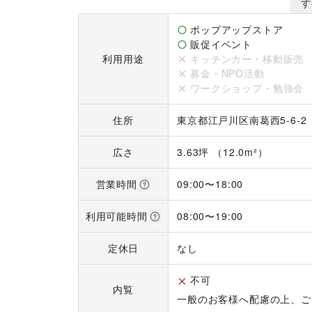
※利用不可業種

す
・ウォーターサーバー

・買取

ポップアップストア
・携帯キャリア

販促イベント
利用用途
キッチンカー・移動販売
※勧誘・PR系の催事イベントに関しまして、カ
募金・NPO活動
でお断りさせていただく場合もございます。あら
ワークショップ・勉強会
住所
東京都江戸川区南葛西5-6-2
広さ
3.63坪 （12.0m²）
営業時間
09:00
〜
18:00
利用可能時間
08:00
〜
19:00
定休日
なし
不可
内覧
一般のお客様へ配慮の上、ご