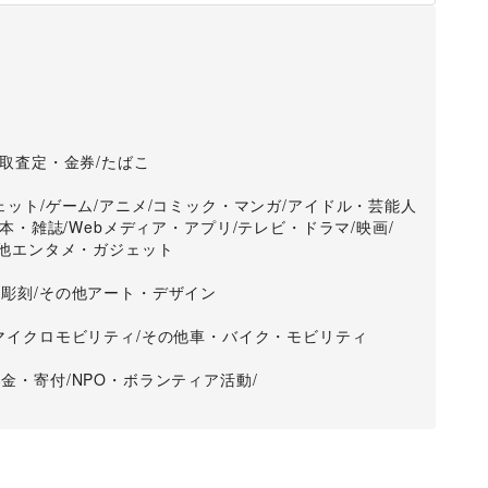
取査定・金券
/
たばこ
ェット
/
ゲーム
/
アニメ
/
コミック・マンガ
/
アイドル・芸能人
・本・雑誌
/
Webメディア・アプリ
/
テレビ・ドラマ
/
映画
/
他エンタメ・ガジェット
・彫刻
/
その他アート・デザイン
マイクロモビリティ
/
その他車・バイク・モビリティ
募金・寄付
/
NPO・ボランティア活動
/