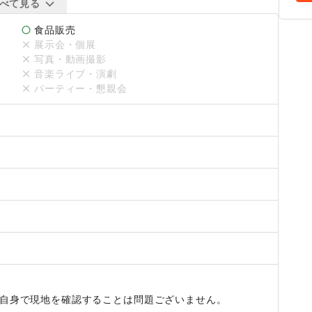
べて見る
食品販売
展示会・個展
写真・動画撮影
レンダー上で空きがある場合でも前後のイベントとの兼ね合い
音楽ライブ・演劇
かじめご了承くださいませ。
パーティー・懇親会
自身で現地を確認することは問題ございません。