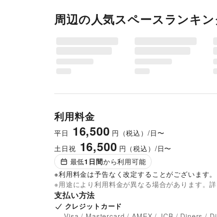
周辺の人気スペースランキン
利用料金
16,500
平日
円（税込）/日〜
16,500
土日祝
円（税込）/日〜
最低
1
日間
から利用可能
※利用料金は予告なく改定することがございます。
※用途により利用料金が異なる場合があります。
支払い方法
クレジットカード
Visa / Mastercard / AMEX / JCB / Diners / D