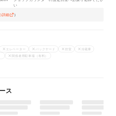
い
の詳細
）
エレベーター
バックヤード
控室
冷蔵庫
）
関係者用駐車場（有料）
ース