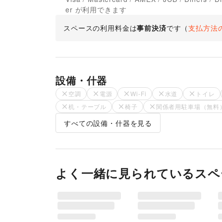
er が利用できます
スペースの利用料金は
事前決済
です
（
支払方法
設備・什器
空調
電源
Wi-Fi
水道
トイレ
机・テーブル
椅子
関係者用駐車場（無料
すべての設備・什器を見る
よく一緒に見られているスペ