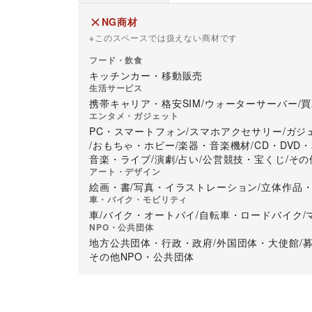
NG商材
※このスペースでは扱えない商材です
フード・飲食
キッチンカー・移動販売
生活サービス
携帯キャリア・格安SIM
/
ウォーターサーバー
/
買
エンタメ・ガジェット
PC・スマートフォン
/
スマホアクセサリー
/
ガジ
/
おもちゃ・ホビー
/
楽器・音楽機材
/
CD・DVD
音楽・ライブ
/
演劇
/
占い
/
公営競技・宝くじ
/
その
アート・デザイン
絵画・書
/
写真・イラストレーション
/
立体作品
車・バイク・モビリティ
車
/
バイク・オートバイ
/
自転車・ロードバイク
/
NPO・公共団体
地方公共団体・行政・政府
/
外国団体・大使館
/
その他NPO・公共団体