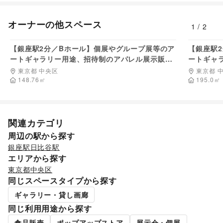
オーナーの他スペース
1
/
2
120,476
円/日
【銀座駅2分／Bホール】個展やグループ展等のア
【銀座駅
ートギャラリー用途、招待制のアパレル展示販売
ートギャ
会等に最適なイベントスペース
会等に最
東京都 中央区
東京都 
148.76
㎡
195.0
㎡
関連カテゴリ
周辺の駅から探す
銀座駅
日比谷駅
エリアから探す
東京都
中央区
同じスペースタイプから探す
ギャラリー・貸し画廊
同じ利用用途から探す
食品販売
ポップアップストア
展示会・個展