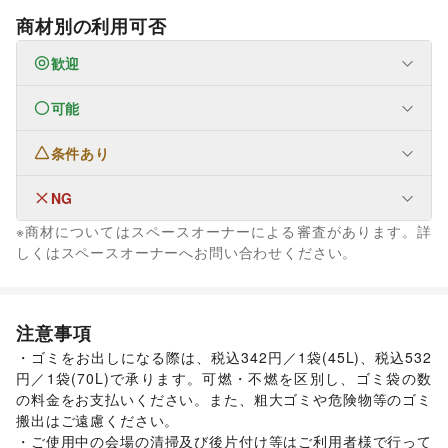
商材別の利用可否
歓迎
可能
ファッション
メンズファッション
/
レディースファッション
/
ユニセックス
/
インナー・ルームウェア
/
条件あり
フード・飲食
キッズ・ベビー・マタニティ
/
スポーツ
/
シーズナルウェア
スイーツ・洋菓子
/
和菓子
/
パン
/
お弁当・惣菜
/
/
ジュエリー・アクセサリー
/
メガネ・アイウェア
/
腕時計
/
軽食・ホットスナック
/
コーヒー・紅茶
/
その他飲料
/
NG
なし
靴
/
バッグ・革小物
/
ファッション雑貨
/
和服・着物
/
古着
/
ワイン・洋酒
/
日本酒・焼酎・地酒
/
食材・調味料
/
※商材についてはスペースオーナーによる審査があります。詳
その他ファッション
物産展・マルシェ
/
キッチンカー・移動販売
/
なし
しくはスペースオーナーへお問い合わせください。
インテリア・生活雑貨
野菜・果物・生鮮食品
/
その他フード・飲食
インテリア
/
寝具・ベッド
/
家具・家電
/
金融サービス
キッチン雑貨・調理器具
/
掃除用品・生活便利品
/
文房具
/
クレジットカード
/
保険
/
銀行
/
住宅ローン
/
証券・FX
/
手芸・ハンドメイド
/
DIY用品・日曜大工
/
不動産投資
/
その他金融サービス
注意事項
園芸・ガーデニング
/
花・盆栽・ドライフラワー
/
子育て・教育
ベビー用品
/
ランドセル
/
学習教材・通信教育
/
犬・猫・ペット
/
日用雑貨
/
食器・陶磁器
/
・ゴミをお出しになる際は、税込342円／1袋(45L)、税込532
子供向け教室・レッスン
/
塾・家庭教師
/
おもちゃ・絵本
/
その他インテリア・生活雑貨
円／1袋(70L)で承ります。可燃・不燃を区別し、ゴミ袋の数
その他子育て・教育
生活サービス
の料金をお支払いください。また、粗大ゴミや危険物等のゴミ
携帯キャリア・格安SIM
/
インターネット・プロバイダ
/
美容・健康・医療
搬出はご遠慮ください。

ジム・フィットネス
/
ダイエット・健康グッズ
/
電気・ガス
/
ウォーターサーバー
/
・ご使用中の会場の清掃及び後片付け等はご利用者様で行って