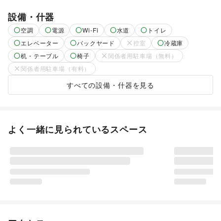
設備・什器
空調
電源
Wi-Fi
水道
トイレ
エレベーター
バックヤード
控室
冷蔵庫
机・テーブル
椅子
関係者用駐車場（無料）
関係者用駐車場（有料）
すべての設備・什器を見る
よく一緒に見られているスペース