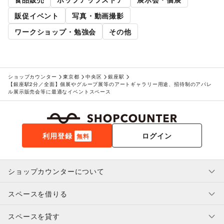
販促イベント
写真・動画撮影
ワークショップ・勉強会
その他
ショップカウンター
東京都
中央区
銀座駅
【銀座駅2分／全面】個展やグループ展等のアートギャラリー用途、招待制のアパレ
ル展示販売会等に最適なイベントスペース
利用登録
ログイン
無料
ショップカウンターについて
スペースを借りる
利用規約・ガイドライン
プライバシーポリシー
スペースを貸す
特定商取引法に基づく表示
スペースを借りたい人へ