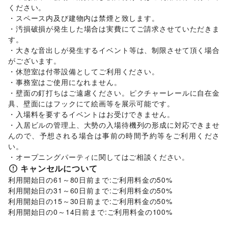
美容・コスメ・香水
/
ヘアケア・シャンプー
/
美容家電
/
ハウスクリーニング・家事代行
/
定期宅配
/
ください。

ヘアサロン・ネイルサロン
/
マッサージ・整体
/
リサイクル雑貨・古本
/
買取査定・金券
/
・スペース内及び建物内は禁煙と致します。

エステ・美容サービス
/
健康食品・サプリメント
/
ギフト・プレゼント
/
冠婚葬祭
/
資格・習い事
/
リフォーム
/
・汚損破損が発生した場合は実費にてご請求させていただきま
女性用品・フェムテック
/
コンタクトレンズ
/
医療・医薬品
住宅（購入・賃貸）
/
たばこ
/
修理・メンテナンス
/
す。

/
その他美容・健康
就職・転職・求人
/
その他生活サービス
・大きな音出しが発生するイベント等は、制限させて頂く場合
エンタメ・ガジェット
アート・デザイン
がございます。

PC・スマートフォン
/
スマホアクセサリー
/
ガジェット
/
絵画・書
/
写真・イラストレーション
/
立体作品・彫刻
/
・休憩室は付帯設備としてご利用ください。

ゲーム
/
アニメ
/
コミック・マンガ
/
アイドル・芸能人
/
その他アート・デザイン
・事務室はご使用になれません。

おもちゃ・ホビー
/
楽器・音楽機材
/
CD・DVD・本・雑誌
/
NPO・公共団体
・壁面の釘打ちはご遠慮ください。ピクチャーレールに自在金
地方公共団体・行政・政府
/
外国団体・大使館
/
募金・寄付
Webメディア・アプリ
/
テレビ・ドラマ
/
映画
/
具、壁面にはフックにて絵画等を展示可能です。

/
NPO・ボランティア活動
/
その他NPO・公共団体
音楽・ライブ
/
演劇
/
占い
/
公営競技・宝くじ
/
・入場料を要するイベントはお受けできません。

ビジネス・オフィス
その他エンタメ・ガジェット
法人向けサービス
/
オフィス家具・OA機器
/
・入居ビルの管理上、大勢の入場待機列の形成に対応できませ
レジャー・スポーツ
イベント企画・運営
/
その他ビジネス・オフィス
んので、予想される場合は事前の時間予約等をご利用くださ
旅行・レジャー
/
キャンプ・アウトドア
/
野球
/
サッカー
/
その他活動・個人
い。

バスケットボール
/
ゴルフ
/
その他レジャー・スポーツ
その他活動・個人
・オープニングパーティに関してはご相談ください。
車・バイク・モビリティ
車
/
バイク・オートバイ
/
自転車・ロードバイク
/
キャンセルについて
マイクロモビリティ
/
その他車・バイク・モビリティ
利用開始日の61～80日前まで:ご利用料金の50%

利用開始日の31～60日前まで:ご利用料金の50%

利用開始日の15～30日前まで:ご利用料金の50%

利用開始日の0～14日前まで:ご利用料金の100%