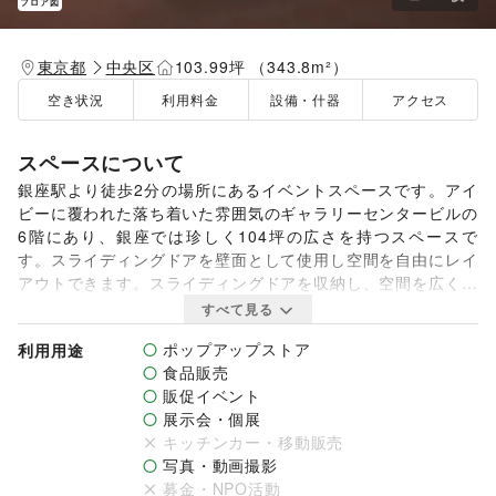
フロア図
東京都
中央区
103.99坪 （343.8m²）
空き状況
利用料金
設備・什器
アクセス
スペースについて
銀座駅より徒歩2分の場所にあるイベントスペースです。アイ
ビーに覆われた落ち着いた雰囲気のギャラリーセンタービルの
6階にあり、銀座では珍しく104坪の広さを持つスペースで
す。スライディングドアを壁面として使用し空間を自由にレイ
アウトできます。スライディングドアを収納し、空間を広く使
うことも可能です。個展やグループ展等の展覧会や招待制の展
すべて見る
示販売会、各種セミナーやイベント、会議室や選挙事務所とし
ポップアップストア
利用用途
て等、様々な用途でご利用頂けます。是非お気軽にお問い合わ
食品販売
せください。

販促イベント
展示会・個展
【利用可能時間】

キッチンカー・移動販売
10:00～18:00

写真・動画撮影
募金・NPO活動
【スペース詳細】
