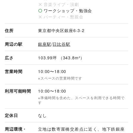
音楽ライブ・演劇
スペース：104坪

ワークショップ・勉強会
壁面：130メートル

パーティー・懇親会
※半面でのご利用も可能です。下記よりお問い合わせくださ
い。

住所
東京都中央区銀座6-3-2
　A：https://shopcounter.jp/spaces/7L6xIC

　B：https://shopcounter.jp/spaces/7Dhmdz
周辺の駅
銀座駅
/
日比谷駅
広さ
103.99坪 （343.8m²）
営業時間
10:00
〜
18:00
※スペースの営業時間です
利用可能時間
10:00
〜
18:00
※準備時間を含めた、スペースを利用できる時間で
す
定休日
なし
周辺環境・
立地は数寄屋橋交差点に近く、地下鉄銀座