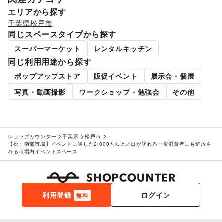
就職・転職・求人
/
その他生活サービス
エリアから探す
金融サービス
千葉県
松戸市
クレジットカード
/
保険
/
銀行
/
住宅ローン
/
証券・FX
/
同じスペースタイプから探す
不動産投資
/
その他金融サービス
子育て・教育
スーパーマーケット
レンタルキッチン
ベビー用品
/
ランドセル
/
学習教材・通信教育
/
同じ利用用途から探す
子供向け教室・レッスン
/
塾・家庭教師
/
おもちゃ・絵本
/
その他子育て・教育
ポップアップストア
販促イベント
展示会・個展
美容・健康・医療
写真・動画撮影
ワークショップ・勉強会
その他
ジム・フィットネス
/
ダイエット・健康グッズ
/
美容・コスメ・香水
/
ヘアケア・シャンプー
/
美容家電
/
ヘアサロン・ネイルサロン
/
マッサージ・整体
/
エステ・美容サービス
/
健康食品・サプリメント
/
女性用品・フェムテック
/
コンタクトレンズ
/
医療・医薬品
ショップカウンター
千葉県
松戸市
【松戸南部市場】イベントに適した2,000人以上／日が訪れる一般消費者にも解放さ
/
その他美容・健康
れる市場内イベントスペース
エンタメ・ガジェット
PC・スマートフォン
/
スマホアクセサリー
/
ガジェット
/
ゲーム
/
アニメ
/
コミック・マンガ
/
アイドル・芸能人
/
おもちゃ・ホビー
/
楽器・音楽機材
/
CD・DVD・本・雑誌
/
利用登録
ログイン
Webメディア・アプリ
/
テレビ・ドラマ
/
映画
/
無料
音楽・ライブ
/
演劇
/
占い
/
公営競技・宝くじ
/
その他エンタメ・ガジェット