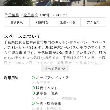
千葉県
松戸市
9.98坪 （33.0m²）
空き状況
利用料金
設備・什器
アクセス
スペースについて
千葉県にある松戸南部市場内のキッチン付きイベントスペース
がご利用いただけます。JR松戸駅からバスや車でのアクセス
も可能な市場です。千代田線がJRに直通しているので、都内
からのアクセスも気軽な場所です。平日は2,000人／日、土曜
日は3,000人／日（うち2/3が一般消費者）の集客力のある松
戸南部市場のイベントキッチまたは関連食品棟内空きスペース
すべて見る
でポップアップストアなど開催してみませんか？

ポップアップストア
利用用途
食品販売
利用用途は様々で、イベントキッチンを利用したセミナーや料
販促イベント
理イベントはもちろん、関連食品棟内で物販、相談会等として
展示会・個展
利用可能です。まずはお問い合わせからご相談ください。

キッチンカー・移動販売
写真・動画撮影
【利用時間】

募金・NPO活動
08:00〜16:00