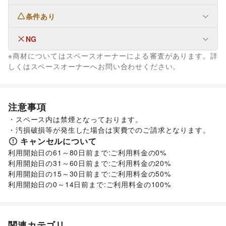
条件あり
ファッション
メンズファッション
/
レディースファッション
/
ユニセックス
/
インナー・ルームウェア
/
NG
フード・飲食
キッズ・ベビー・マタニティ
/
スポーツ
/
シーズナルウェア
スイーツ・洋菓子
/
和菓子
/
パン
/
お弁当・惣菜
/
※商材についてはスペースオーナーによる審査があります。詳
/
ジュエリー・アクセサリー
/
メガネ・アイウェア
/
腕時計
/
軽食・ホットスナック
/
コーヒー・紅茶
/
その他飲料
/
なし
しくはスペースオーナーへお問い合わせください。
靴
/
バッグ・革小物
/
ファッション雑貨
/
和服・着物
/
古着
/
ワイン・洋酒
/
日本酒・焼酎・地酒
/
食材・調味料
/
その他ファッション
物産展・マルシェ
/
キッチンカー・移動販売
/
インテリア・生活雑貨
野菜・果物・生鮮食品
/
その他フード・飲食
インテリア
/
寝具・ベッド
/
家具・家電
/
注意事項
キッチン雑貨・調理器具
/
掃除用品・生活便利品
/
文房具
/
・スペース内は禁煙となっております。

手芸・ハンドメイド
/
DIY用品・日曜大工
/
・汚損破損等が発生した場合は実費でのご請求となります。
園芸・ガーデニング
/
花・盆栽・ドライフラワー
/
犬・猫・ペット
キャンセルについて
/
日用雑貨
/
食器・陶磁器
/
その他インテリア・生活雑貨
利用開始日の61～80日前まで:ご利用料金の0%

生活サービス
利用開始日の31～60日前まで:ご利用料金の20%

携帯キャリア・格安SIM
/
インターネット・プロバイダ
/
利用開始日の15～30日前まで:ご利用料金の50%

電気・ガス
/
ウォーターサーバー
/
利用開始日の0～14日前まで:ご利用料金の100%
ハウスクリーニング・家事代行
/
定期宅配
/
リサイクル雑貨・古本
/
買取査定・金券
/
ギフト・プレゼント
/
冠婚葬祭
/
資格・習い事
/
リフォーム
/
住宅（購入・賃貸）
/
たばこ
/
修理・メンテナンス
/
関連カテゴリ