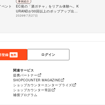
事例紹介
イベント
EC発の「酒ガチャ」をリアル体験へ。K
URANDが30回以上のポップアップ出店
2026年7月27日
で届ける“新しいお酒との出会い”
ログイン
用登録
無料
関連サービス
提携パートナー
SHOPCOUNTER MAGAZINE
ショップカウンターエンタープライズ
ショップカウンター常設
補償プログラム