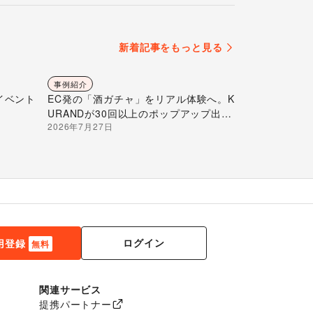
新着記事をもっと見る
事例紹介
イベント
EC発の「酒ガチャ」をリアル体験へ。K
URANDが30回以上のポップアップ出店
2026年7月27日
で届ける“新しいお酒との出会い”
ログイン
用登録
無料
関連サービス
提携パートナー