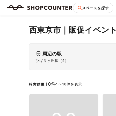
スペースを探す
西東京市
｜
販促イベン
周辺の駅
ひばりヶ丘駅
（
5
）
10
件
1
〜
10
件を表示
検索結果