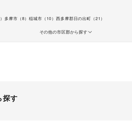
1
）
多摩市
（
8
）
稲城市
（
10
）
西多摩郡日の出町
（
21
）
その他の市区郡から探す
ら探す