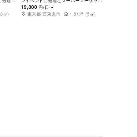
に最適な
ンイベントに最適なスーパーマーケット
いイベン
の店内レジアウト付近のスペース
19,800
円/日〜
(
8
㎡)
東京都
西東京市
1.51
坪 (
5
㎡)