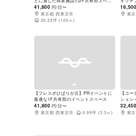
どに適した商業施設の2F共有部スペー
キッチ
ス
41,800
外スペ
16,50
円/日〜
東京都
西東京市
東京
30.25
坪 (
100
㎡)
Previous slide
Next slide
Pr
【フレスポひばりが丘】PRイベントに
【コー
最適な1F共有部のイベントスペース
ション
41,800
内のイ
32,45
円/日〜
東京都
西東京市
0.99
坪 (
3.3
㎡)
東京