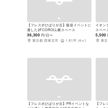
Previous slide
Next slide
Pr
【フレスポひばりが丘】販促イベントに
イオン
適した2FCOROLL横スペース
スペー
36,300
5,500
円/日〜
東京都
西東京市
1.81
坪 (
6
㎡)
東京
Previous slide
Next slide
Pr
【フレスポひばりが丘】PRイベントな
【フレ