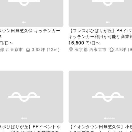
evious slide
Next slide
Previous slide
タウン田無芝久保 キッチンカー
【フレスポひばりが丘】PRイベ
ス
キッチンカー利用が可能な商業
外スペース
16,500
円/日〜
円/日〜
都
西東京市
3.63
坪 (
12
㎡)
東京都
西東京市
2.9
坪 (
9
evious slide
Next slide
Previous slide
スポひばりが丘】PRイベントや
【イオンタウン田無芝久保】小