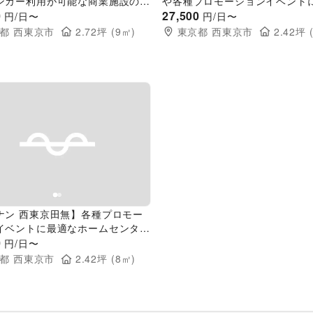
ンカー利用が可能な商業施設の屋
や各種プロモーションイベント
ース
0
施設出入口前にある通行量の多
27,500
円/日〜
円/日〜
トスペース
都
西東京市
2.72
坪 (
9
㎡)
東京都
西東京市
2.42
坪 
evious slide
Next slide
ナン 西東京田無】各種プロモー
イベントに最適なホームセンター
ベントスペース
0
円/日〜
都
西東京市
2.42
坪 (
8
㎡)