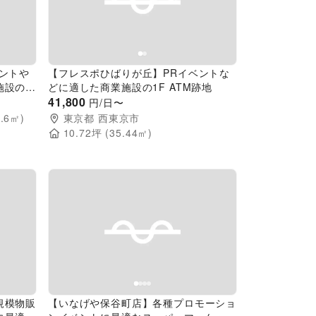
Next slide
Previous slide
Next slide
ントや
【フレスポひばりが丘】PRイベントな
施設の屋
どに適した商業施設の1F ATM跡地
41,800
円/日〜
.6
㎡)
東京都
西東京市
10.72
坪 (
35.44
㎡)
Next slide
Previous slide
Next slide
規模物販
【いなげや保谷町店】各種プロモーショ