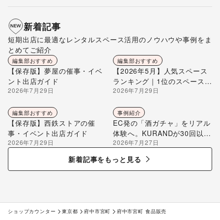
新着記事
短期出店に最適なレンタルスペース活用のノウハウや事例をま
とめてご紹介
編集部おすすめ
編集部おすすめ
【保存版】夢屋の催事・イベ
【2026年5月】人気スペース
ント出店ガイド
ランキング｜1位のスペースを
2026年7月29日
2026年7月29日
編集部が解説
編集部おすすめ
事例紹介
【保存版】西鉄ストアの催
EC発の「酒ガチャ」をリアル
事・イベント出店ガイド
体験へ。KURANDが30回以上
2026年7月29日
2026年7月27日
のポップアップ出店で届け
る“新しいお酒との出会い”
新着記事をもっと見る
ショップカウンター
東京都
府中市宮町
府中市宮町 食品販売