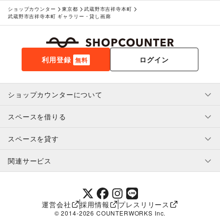
ショップカウンター
東京都
武蔵野市吉祥寺本町
武蔵野市吉祥寺本町 ギャラリー・貸し画廊
利用登録
ログイン
無料
ショップカウンターについて
スペースを借りる
利用規約・ガイドライン
プライバシーポリシー
スペースを貸す
特定商取引法に基づく表示
スペースを借りたい人へ
ヘルプ・お問い合わせ
はじめてガイド
関連サービス
補償プログラム
ユーザー利用規約
スペースを貸したい方へ
提携パートナー
オーナー利用規約
提携パートナー
SHOPCOUNTER MAGAZINE
運営会社
採用情報
プレスリリース
ショップカウンターエンタープライズ
© 2014-
2026
COUNTERWORKS Inc.
ショップカウンター常設