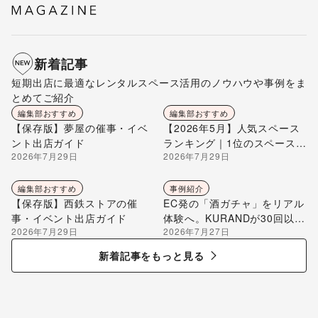
新着記事
短期出店に最適なレンタルスペース活用のノウハウや事例をま
とめてご紹介
編集部おすすめ
編集部おすすめ
【保存版】夢屋の催事・イベ
【2026年5月】人気スペース
ント出店ガイド
ランキング｜1位のスペースを
2026年7月29日
2026年7月29日
編集部が解説
編集部おすすめ
事例紹介
【保存版】西鉄ストアの催
EC発の「酒ガチャ」をリアル
事・イベント出店ガイド
体験へ。KURANDが30回以上
2026年7月29日
2026年7月27日
のポップアップ出店で届け
る“新しいお酒との出会い”
新着記事をもっと見る