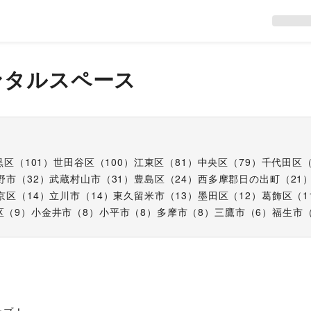
ンタルスペース
黒区
（
101
）
世田谷区
（
100
）
江東区
（
81
）
中央区
（
79
）
千代田区
野市
（
32
）
武蔵村山市
（
31
）
豊島区
（
24
）
西多摩郡日の出町
（
21
京区
（
14
）
立川市
（
14
）
東久留米市
（
13
）
墨田区
（
12
）
葛飾区
（
1
区
（
9
）
小金井市
（
8
）
小平市
（
8
）
多摩市
（
8
）
三鷹市
（
6
）
福生市