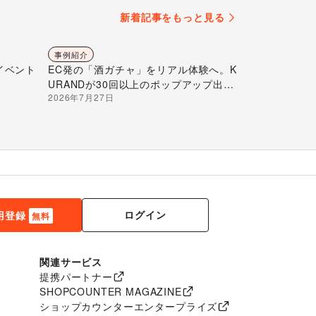
新着記事をもっと見る
事例紹介
イベント
EC発の「酒ガチャ」をリアル体験へ。K
URANDが30回以上のポップアップ出店
2026年7月27日
で届ける“新しいお酒との出会い”
ログイン
用登録
無料
関連サービス
提携パートナー
SHOPCOUNTER MAGAZINE
ショップカウンターエンタープライズ