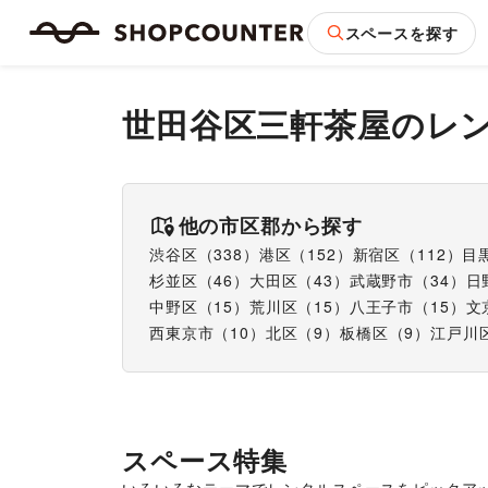
スペースを探す
世田谷区三軒茶屋
のレ
他の市区郡から探す
渋谷区
（
338
）
港区
（
152
）
新宿区
（
112
）
目
杉並区
（
46
）
大田区
（
43
）
武蔵野市
（
34
）
日
中野区
（
15
）
荒川区
（
15
）
八王子市
（
15
）
文
西東京市
（
10
）
北区
（
9
）
板橋区
（
9
）
江戸川
スペース特集