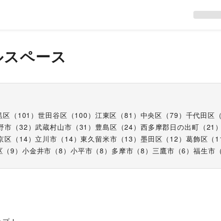
ルスペース
黒区
（
101
）
世田谷区
（
100
）
江東区
（
81
）
中央区
（
79
）
千代田区
野市
（
32
）
武蔵村山市
（
31
）
豊島区
（
24
）
西多摩郡日の出町
（
21
京区
（
14
）
立川市
（
14
）
東久留米市
（
13
）
墨田区
（
12
）
葛飾区
（
1
区
（
9
）
小金井市
（
8
）
小平市
（
8
）
多摩市
（
8
）
三鷹市
（
6
）
福生市