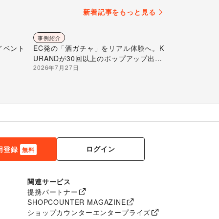
新着記事をもっと見る
事例紹介
イベント
EC発の「酒ガチャ」をリアル体験へ。K
URANDが30回以上のポップアップ出店
2026年7月27日
で届ける“新しいお酒との出会い”
ログイン
用登録
無料
関連サービス
提携パートナー
SHOPCOUNTER MAGAZINE
ショップカウンターエンタープライズ