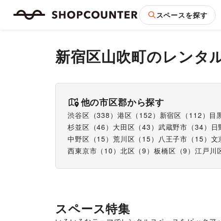
スペースを探す
新宿区山吹町
のレンタ
他の市区郡から探す
渋谷区
（
338
）
港区
（
152
）
新宿区
（
112
）
目
杉並区
（
46
）
大田区
（
43
）
武蔵野市
（
34
）
日
中野区
（
15
）
荒川区
（
15
）
八王子市
（
15
）
文
西東京市
（
10
）
北区
（
9
）
板橋区
（
9
）
江戸川
スペース特集