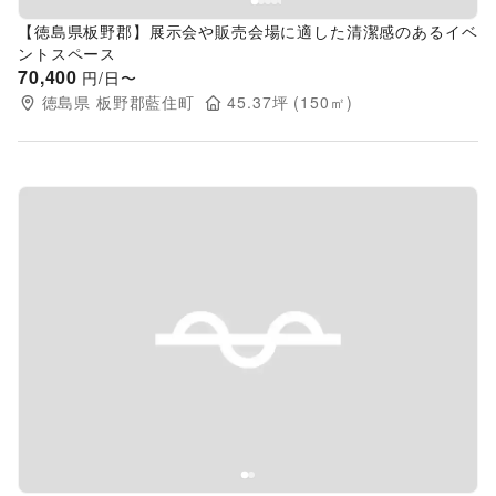
【徳島県板野郡】展示会や販売会場に適した清潔感のあるイベ
ントスペース
70,400
円/日〜
徳島県
板野郡藍住町
45.37
坪 (
150
㎡)
Previous slide
Next s