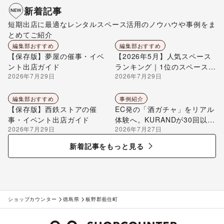
新着記事
短期出店に最適なレンタルスペース活用のノウハウや事例をま
とめてご紹介
編集部おすすめ
編集部おすすめ
【保存版】夢屋の催事・イベ
【2026年5月】人気スペース
ント出店ガイド
ランキング｜1位のスペースを
2026年7月29日
2026年7月29日
編集部が解説
編集部おすすめ
事例紹介
【保存版】西鉄ストアの催
EC発の「酒ガチャ」をリアル
事・イベント出店ガイド
体験へ。KURANDが30回以上
2026年7月29日
2026年7月27日
のポップアップ出店で届け
る“新しいお酒との出会い”
新着記事をもっと見る
ショップカウンター
徳島県
板野郡藍住町