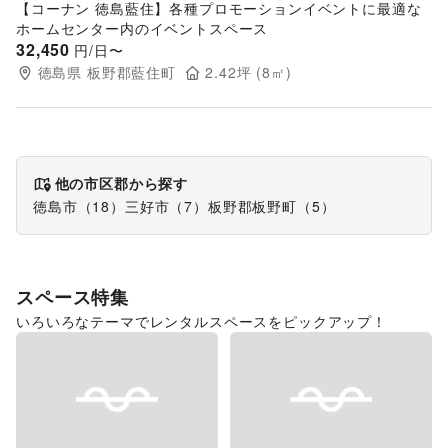
【コーナン 徳島藍住】各種プロモーションイベントに最適な
ホームセンター内のイベントスペース
32,450
円/日〜
徳島県
板野郡藍住町
2.42
坪 (
8
㎡)
他の市区郡から探す
徳島市
（
18
）
三好市
（
7
）
板野郡板野町
（
5
）
スペース特集
いろいろなテーマでレンタルスペースをピックアップ！