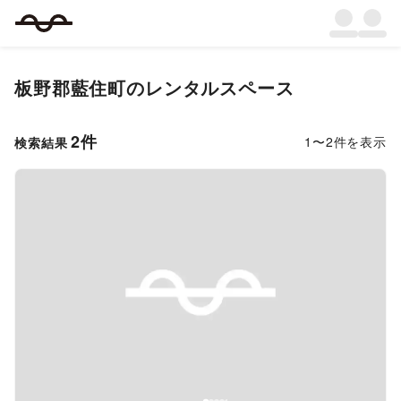
板野郡藍住町
のレンタルスペース
2
件
1
〜
2
件を表示
検索結果
Previous slide
Next s