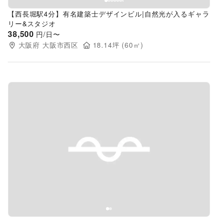
【西長堀駅4分】有名建築士デザインビル|自然光が入るギャラ
リー&スタジオ
38,500
円/日〜
大阪府
大阪市西区
18.14
坪 (
60
㎡)
Previous slide
Next s