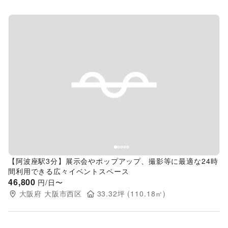
Previous slide
Next s
【阿波座駅3分】展示会やポップアップ、撮影等に最適な24時
間利用できる広々イベントスペース
46,800
円/日〜
大阪府
大阪市西区
33.32
坪 (
110.18
㎡)