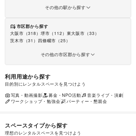
その他の駅から探す
市区郡から探す
大阪市
（
318
）
堺市
（
112
）
東大阪市
（
33
）
茨木市
（
31
）
四條畷市
（
25
）
その他の市区郡から探す
利用用途から探す
目的別にレンタルスペースを見つけよう
ポップアップストア
食品販売
販促イベント
展示会・個展
写真・動画撮影
募金・NPO活動
キッチンカー・移動販売
音楽ライブ・演劇
ワークショップ・勉強会
パーティー・懇親会
スペースタイプから探す
理想のレンタルスペースを見つけよう