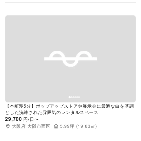
Previous slide
Next s
【本町駅5分】ポップアップストアや展示会に最適な白を基調
とした洗練された雰囲気のレンタルスペース
29,700
円/日〜
大阪府
大阪市西区
5.99
坪 (
19.83
㎡)