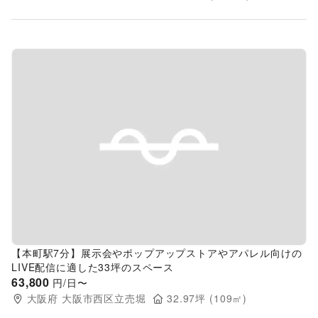
Previous slide
Next s
【本町駅7分】展示会やポップアップストアやアパレル向けの
LIVE配信に適した33坪のスペース
63,800
円/日〜
大阪府
大阪市西区立売堀
32.97
坪 (
109
㎡)