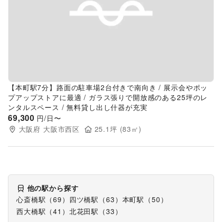
Previous slide
Next s
【本町駅7分】路面の駐車場2台付きで南向き / 展示会やポッ
プアップストアに最適 / ガラス張りで開放感のある25坪のレ
ンタルスペース / 無料貸し出し什器が充実
69,300
円/日〜
大阪府
大阪市西区
25.1
坪 (
83
㎡)
他の駅から探す
心斎橋駅
（
69
）
四ツ橋駅
（
63
）
本町駅
（
50
）
西大橋駅
（
41
）
北花田駅
（
33
）