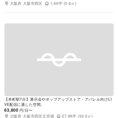
大阪府
大阪市西区
1.69
坪 (
5.6
㎡)
Previous slide
Next s
【本町駅7分】展示会やポップアップストア・アパレル向けLI
VE配信に適した空間。
63,800
円/日〜
大阪府
大阪市西区立売堀
27.98
坪 (
92.5
㎡)