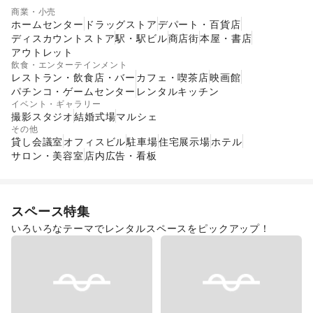
ショッピングモール
スーパーマーケット
商業・小売
ギャラリー・貸し画廊
路面店舗
ホームセンター
ドラッグストア
デパート・百貨店
ディスカウントストア
駅・駅ビル
商店街
本屋・書店
アウトレット
飲食・エンターテインメント
レストラン・飲食店・バー
カフェ・喫茶店
映画館
パチンコ・ゲームセンター
レンタルキッチン
イベント・ギャラリー
撮影スタジオ
結婚式場
マルシェ
その他
貸し会議室
オフィスビル
駐車場
住宅展示場
ホテル
サロン・美容室
店内広告・看板
スペース特集
いろいろなテーマでレンタルスペースをピックアップ！