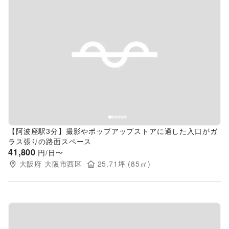
Previous slide
Next s
【阿波座駅3分】撮影やポップアップストアに適した入口がガ
ラス張りの路面スペース
41,800
円/日〜
大阪府
大阪市西区
25.71
坪 (
85
㎡)