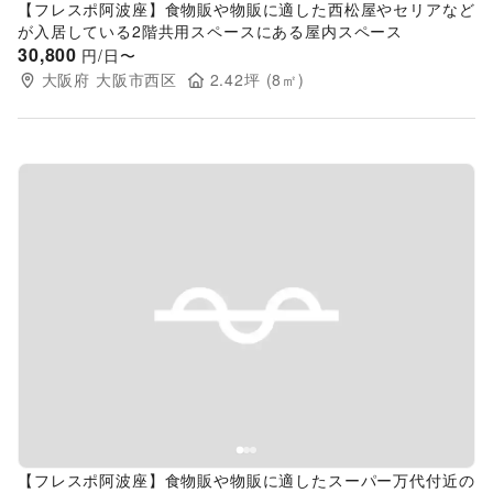
【フレスポ阿波座】食物販や物販に適した西松屋やセリアなど
が入居している2階共用スペースにある屋内スペース
30,800
円/日〜
大阪府
大阪市西区
2.42
坪 (
8
㎡)
Previous slide
Next s
【フレスポ阿波座】食物販や物販に適したスーパー万代付近の