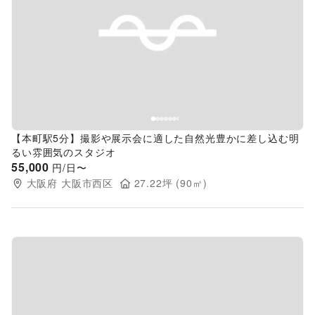
Previous slide
Next s
【本町駅5分】撮影や展示会に適した自然光豊かに差し込む明
るい雰囲気のスタジオ
55,000
円/日〜
大阪府
大阪市西区
27.22
坪 (
90
㎡)