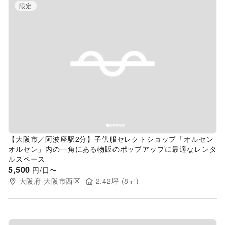
限定
Previous slide
Next s
【大阪市／阿波座駅2分】子供服セレクトショップ「オルセン
オルセン」内の一角にある物販のポップアップに最適なレンタ
ルスペース
5,500
円/日〜
大阪府
大阪市西区
2.42
坪 (
8
㎡)