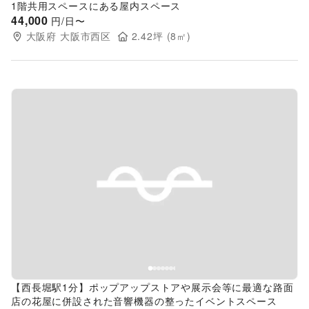
1階共用スペースにある屋内スペース
44,000
円/日〜
大阪府
大阪市西区
2.42
坪 (
8
㎡)
Previous slide
Next s
【西長堀駅1分】ポップアップストアや展示会等に最適な路面
店の花屋に併設された音響機器の整ったイベントスペース