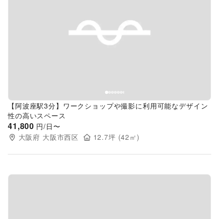
Previous slide
Next s
【阿波座駅3分】ワークショップや撮影に利用可能なデザイン
性の高いスペース
41,800
円/日〜
大阪府
大阪市西区
12.7
坪 (
42
㎡)