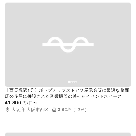
Previous slide
Next s
【西長堀駅1分】ポップアップストアや展示会等に最適な路面
店の花屋に併設された音響機器の整ったイベントスペース
41,800
円/日〜
大阪府
大阪市西区
3.63
坪 (
12
㎡)