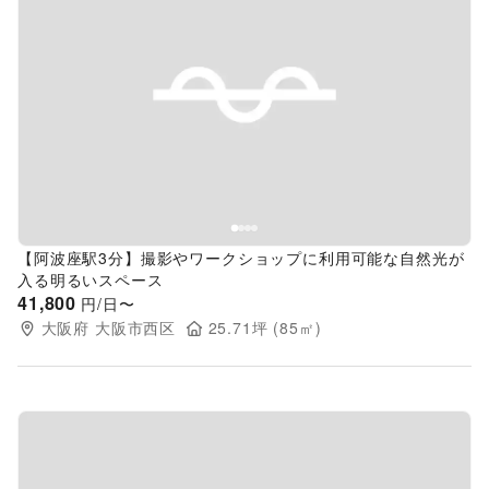
Previous slide
Next s
【阿波座駅3分】撮影やワークショップに利用可能な自然光が
入る明るいスペース
41,800
円/日〜
大阪府
大阪市西区
25.71
坪 (
85
㎡)