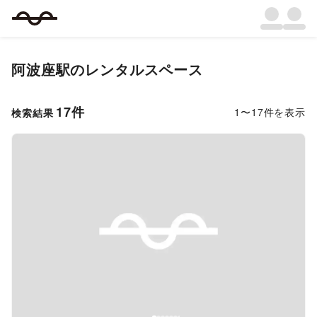
阿波座駅
のレンタルスペース
17
件
1
〜
17
件を表示
検索結果
Previous slide
Next s