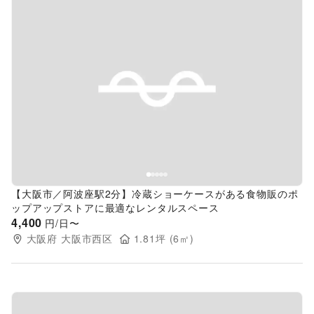
Previous slide
Next s
【大阪市／阿波座駅2分】冷蔵ショーケースがある食物販のポ
ップアップストアに最適なレンタルスペース
4,400
円/日〜
大阪府
大阪市西区
1.81
坪 (
6
㎡)