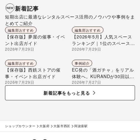
新着記事
短期出店に最適なレンタルスペース活用のノウハウや事例をま
とめてご紹介
編集部おすすめ
編集部おすすめ
【保存版】夢屋の催事・イベ
【2026年5月】人気スペース
ント出店ガイド
ランキング｜1位のスペースを
2026年7月29日
2026年7月29日
編集部が解説
編集部おすすめ
事例紹介
【保存版】西鉄ストアの催
EC発の「酒ガチャ」をリアル
事・イベント出店ガイド
体験へ。KURANDが30回以上
2026年7月29日
2026年7月27日
のポップアップ出店で届け
る“新しいお酒との出会い”
新着記事をもっと見る
ショップカウンター
大阪府
大阪市西区
阿波座駅