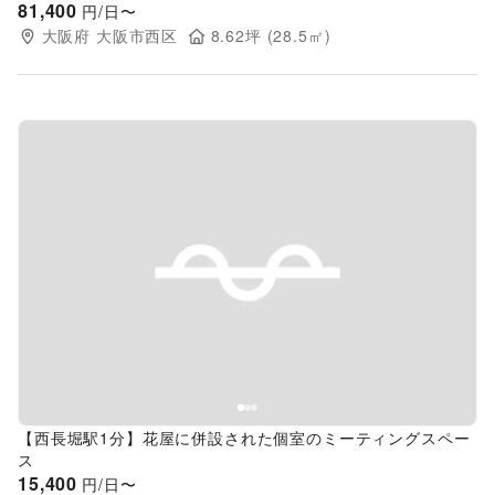
81,400
円/日〜
大阪府
大阪市西区
8.62
坪 (
28.5
㎡)
Previous slide
Next s
【西長堀駅1分】花屋に併設された個室のミーティングスペー
ス
15,400
円/日〜