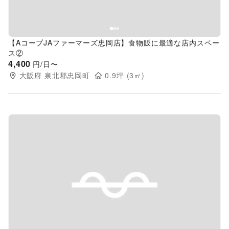
【AコープJAファーマーズ忠岡店】食物販に最適な店内スペー
ス②
4,400
円/日〜
大阪府
泉北郡忠岡町
0.9
坪 (
3
㎡)
Previous slide
Next s