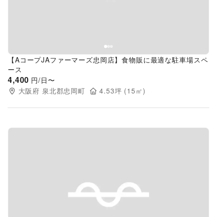
【AコープJAファーマーズ忠岡店】食物販に最適な駐車場スペ
ース
4,400
円/日〜
大阪府
泉北郡忠岡町
4.53
坪 (
15
㎡)
Previous slide
Next s