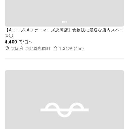
【AコープJAファーマーズ忠岡店】食物販に最適な店内スペー
ス①
4,400
円/日〜
大阪府
泉北郡忠岡町
1.21
坪 (
4
㎡)
Previous slide
Next s