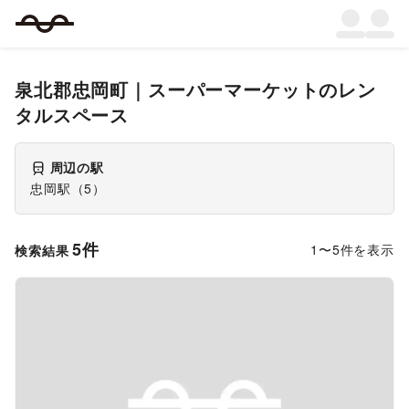
泉北郡忠岡町
｜
スーパーマーケット
のレン
タルスペース
周辺の駅
忠岡駅
（
5
）
5
件
1
〜
5
件を表示
検索結果