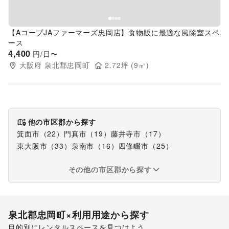
【AコープJAファーマーズ忠岡店】食物販に最適な風除室スペ
ース
4,400
円/日〜
大阪府
泉北郡忠岡町
2.72
坪 (
9
㎡)
他の市区郡から探す
箕面市
（
22
）
門真市
（
19
）
藤井寺市
（
17
）
東大阪市
（
33
）
泉南市
（
16
）
四條畷市
（
25
）
その他の市区郡から探す
泉北郡忠岡町
×利用用途から探す
目的別にレンタルスペースを見つけよう