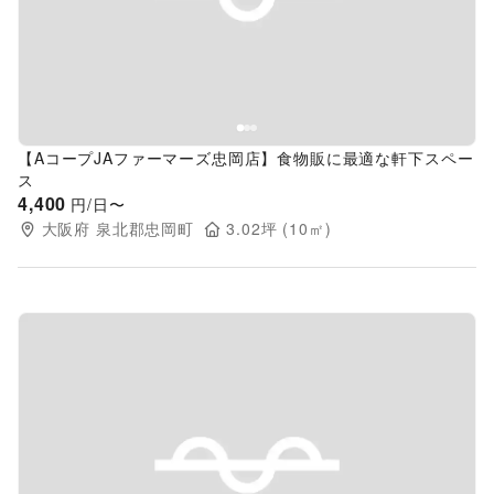
Previous slide
Next s
【AコープJAファーマーズ忠岡店】食物販に最適な軒下スペー
ス
4,400
円/日〜
大阪府
泉北郡忠岡町
3.02
坪 (
10
㎡)
Previous slide
Next s