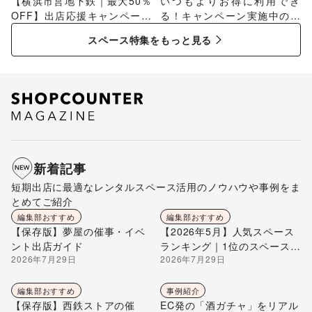
【横浜市営地下鉄｜最大50％
いつもよりお得に利用でき
OFF】出店応援キャンペーン
る！キャンペーン実施中のス
特集
ペース特集
スペース特集をもっと見る
新着記事
短期出店に最適なレンタルスペース活用のノウハウや事例をま
とめてご紹介
編集部おすすめ
編集部おすすめ
【保存版】夢屋の催事・イベ
【2026年5月】人気スペース
ント出店ガイド
ランキング｜1位のスペースを
2026年7月29日
2026年7月29日
編集部が解説
編集部おすすめ
事例紹介
【保存版】西鉄ストアの催
EC発の「酒ガチャ」をリアル