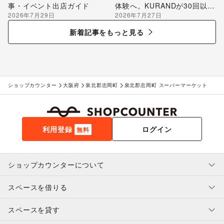
事・イベント出店ガイド
体験へ。KURANDが30回以上
2026年7月29日
2026年7月27日
のポップアップ出店で届け
る“新しいお酒との出会い”
新着記事をもっと見る
ショップカウンター
大阪府
泉北郡忠岡町
泉北郡忠岡町 スーパーマーケット
利用登録
ログイン
無料
ショップカウンターについて
スペースを借りる
利用規約・ガイドライン
プライバシーポリシー
スペースを貸す
特定商取引法に基づく表示
スペースを借りたい人へ
ヘルプ・お問い合わせ
はじめてガイド