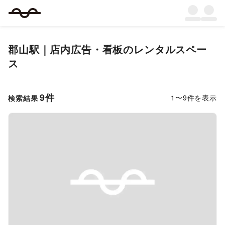
郡山駅｜店内広告・看板のレンタルスペー
ス
9
件
1
〜
9
件を表示
検索結果
Previous slide
Next s