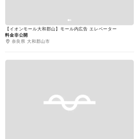
【イオンモール大和郡山】モール内広告 エレベーター
料金非公開
奈良県
大和郡山市
Previous slide
Next s