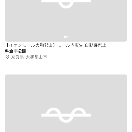
Previous slide
Next s
【イオンモール大和郡山】モール内広告 自動扉窓上
料金非公開
奈良県
大和郡山市
Previous slide
Next s