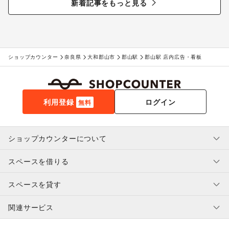
新着記事をもっと見る
ショップカウンター
奈良県
大和郡山市
郡山駅
郡山駅 店内広告・看板
利用登録
ログイン
無料
ショップカウンターについて
スペースを借りる
利用規約・ガイドライン
プライバシーポリシー
スペースを貸す
特定商取引法に基づく表示
スペースを借りたい人へ
ヘルプ・お問い合わせ
はじめてガイド
関連サービス
補償プログラム
ユーザー利用規約
スペースを貸したい方へ
提携パートナー
オーナー利用規約