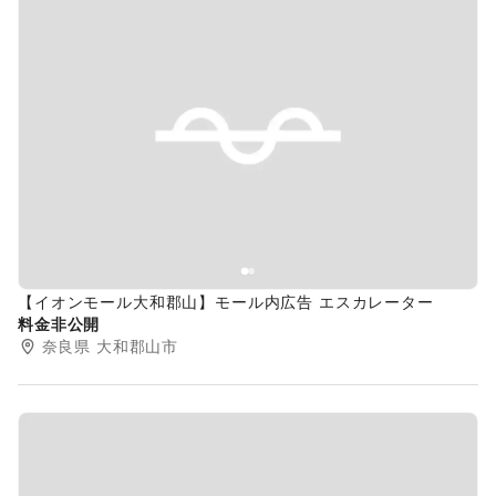
Previous slide
Next s
【イオンモール大和郡山】モール内広告 エスカレーター
料金非公開
奈良県
大和郡山市