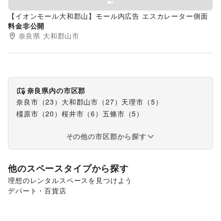
【イオンモール大和郡山】モール内広告 エスカレーター側面
料金非公開
奈良県
大和郡山市
奈良県
内の市区郡
奈良市
（
23
）
大和郡山市
（
27
）
天理市
（
5
）
橿原市
（
20
）
桜井市
（
6
）
五條市
（
5
）
その他の市区郡から探す
他のスペースタイプから探す
理想のレンタルスペースを見つけよう
デパート・百貨店
ショッピングモール