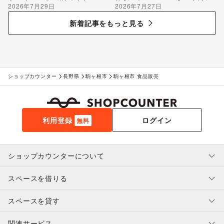
2026年7月29日
2026年7月27日
のポップアップ出店で届け
る“新しいお酒との出会い”
新着記事をもっと見る
ショップカウンター
長野県
駒ヶ根市
駒ヶ根市 食品販売
利用登録
ログイン
無料
ショップカウンターについて
スペースを借りる
利用規約・ガイドライン
プライバシーポリシー
スペースを貸す
特定商取引法に基づく表示
スペースを借りたい人へ
ヘルプ・お問い合わせ
はじめてガイド
関連サービス
補償プログラム