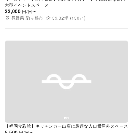
大型イベントスペース
22,000
円/日〜
長野県
駒ヶ根市
39.32
坪 (
130
㎡)
Previous slide
Next s
【福岡食彩館】キッチンカー出店に最適な入口横屋外スペース
5,500
円/日〜