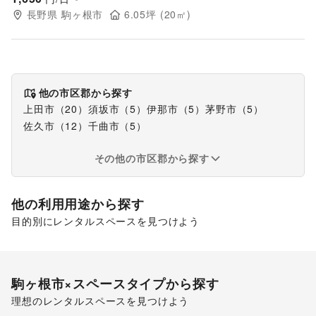
長野県
駒ヶ根市
6.05
坪 (
20
㎡)
他の市区郡から探す
上田市
（
20
）
須坂市
（
5
）
伊那市
（
5
）
茅野市
（
5
）
佐久市
（
12
）
千曲市
（
5
）
その他の市区郡から探す
他の利用用途から探す
目的別にレンタルスペースを見つけよう
ポップアップストア
販促イベント
キッチンカー・移動販売
駒ヶ根市
×スペースタイプから探す
理想のレンタルスペースを見つけよう
スーパーマーケット