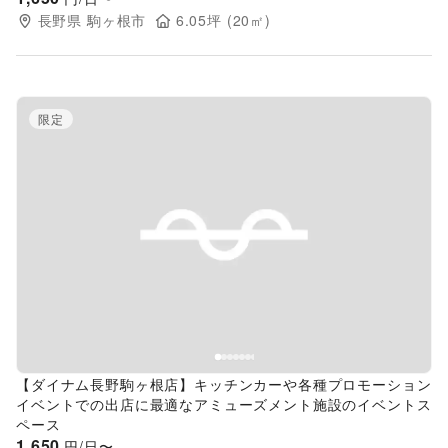
長野県
駒ヶ根市
6.05
坪 (
20
㎡)
限定
Previous slide
Next s
【ダイナム長野駒ヶ根店】キッチンカーや各種プロモーション
イベントでの出店に最適なアミューズメント施設のイベントス
ペース
1,650
円/日〜