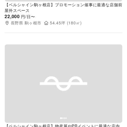
【ベルシャイン駒ヶ根店】プロモーション催事に最適な店舗前
屋外スペース
22,000
円/日〜
長野県
駒ヶ根市
54.45
坪 (
180
㎡)
Previous slide
Next s
【ベルシャイン駒ヶ根店】物産展やPRイベントに最適な店内