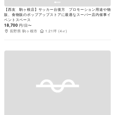
【西友 駒ヶ根店】サッカー台後方 プロモーション用途や物
販、食物販のポップアップストアに最適なスーパー店内催事イ
ベントスペース
18,700
円/日〜
長野県
駒ヶ根市
1.21
坪 (
4
㎡)
Previous slide
Next s