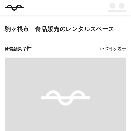
駒ヶ根市
｜
食品販売
のレンタルスペース
7
件
1
〜
7
件を表示
検索結果
Previous slide
Next s