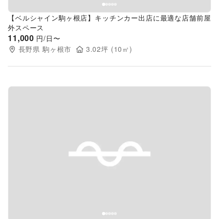
【ベルシャイン駒ヶ根店】キッチンカー出店に最適な店舗前屋
外スペース
11,000
円/日〜
長野県
駒ヶ根市
3.02
坪 (
10
㎡)
Previous slide
Next s