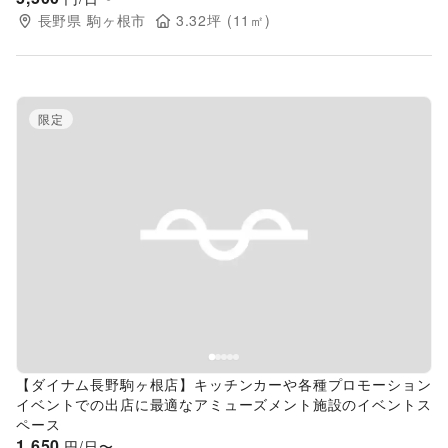
長野県
駒ヶ根市
3.32
坪 (
11
㎡)
限定
Previous slide
Next s
【ダイナム長野駒ヶ根店】キッチンカーや各種プロモーション
イベントでの出店に最適なアミューズメント施設のイベントス
ペース
1,650
円/日〜