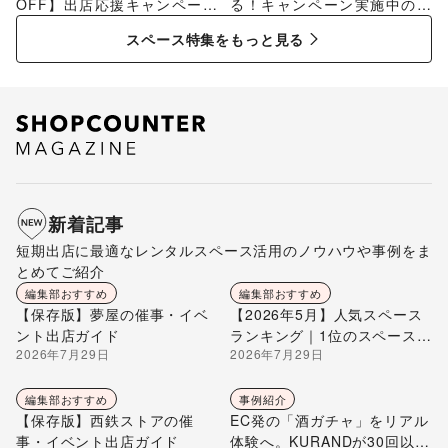
OFF】出店応援キャンペーン
る！キャンペーン実施中のス
特集
ペース特集
スペース特集をもっと見る
新着記事
短期出店に最適なレンタルスペース活用のノウハウや事例をま
とめてご紹介
編集部おすすめ
編集部おすすめ
【保存版】夢屋の催事・イベ
【2026年5月】人気スペース
ント出店ガイド
ランキング｜1位のスペースを
2026年7月29日
2026年7月29日
編集部が解説
編集部おすすめ
事例紹介
【保存版】西鉄ストアの催
EC発の「酒ガチャ」をリアル
事・イベント出店ガイド
体験へ。KURANDが30回以上