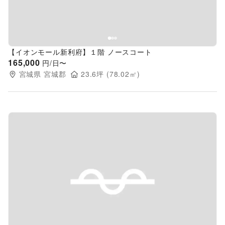
【イオンモール新利府】１階 ノースコート
165,000
円/日〜
宮城県
宮城郡
23.6
坪 (
78.02
㎡)
Previous slide
Next s