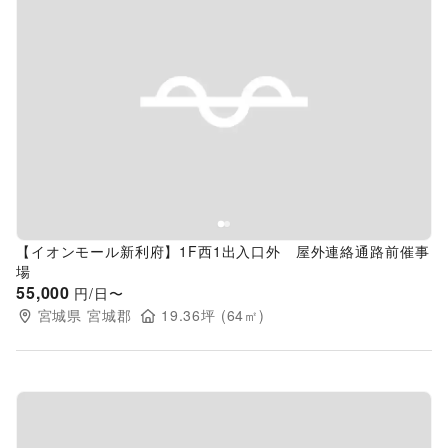
Previous slide
Next s
【イオンモール新利府】1F西1出入口外 屋外連絡通路前催事
場
55,000
円/日〜
宮城県
宮城郡
19.36
坪 (
64
㎡)