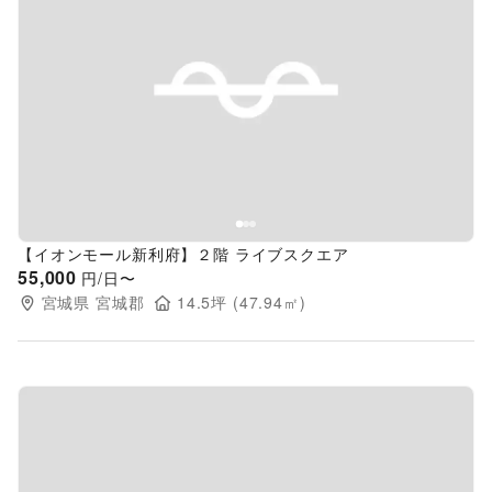
Previous slide
Next s
【イオンモール新利府】２階 ライブスクエア
55,000
円/日〜
宮城県
宮城郡
14.5
坪 (
47.94
㎡)