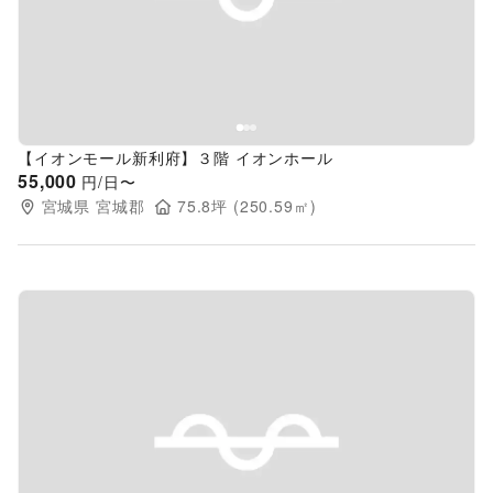
Previous slide
Next s
【イオンモール新利府】３階 イオンホール
55,000
円/日〜
宮城県
宮城郡
75.8
坪 (
250.59
㎡)
Previous slide
Next s