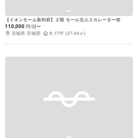
【イオンモール新利府】２階 モール北エスカレーター前
110,000
円/日〜
宮城県
宮城郡
8.17
坪 (
27.04
㎡)
Previous slide
Next s