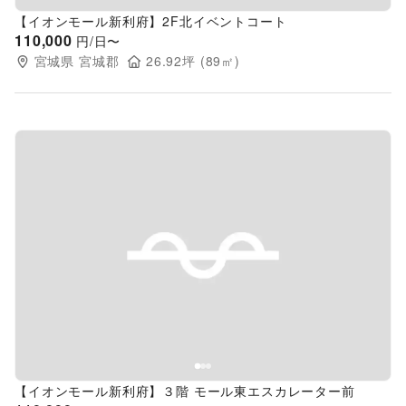
【イオンモール新利府】2F北イベントコート
110,000
円/日〜
宮城県
宮城郡
26.92
坪 (
89
㎡)
Previous slide
Next s
【イオンモール新利府】３階 モール東エスカレーター前