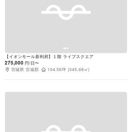
Previous slide
Next s
【イオンモール新利府】１階 ライブスクエア
275,000
円/日〜
宮城県
宮城郡
104.56
坪 (
345.68
㎡)