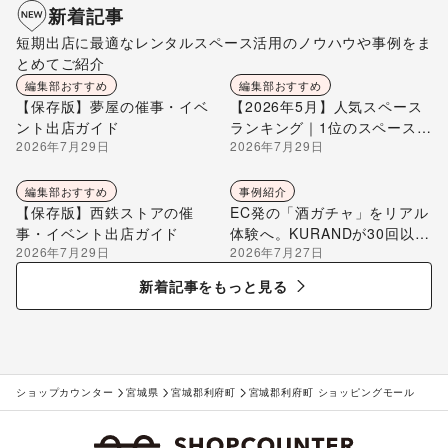
新着記事
短期出店に最適なレンタルスペース活用のノウハウや事例をま
とめてご紹介
編集部おすすめ
編集部おすすめ
【保存版】夢屋の催事・イベ
【2026年5月】人気スペース
ント出店ガイド
ランキング｜1位のスペースを
2026年7月29日
2026年7月29日
編集部が解説
編集部おすすめ
事例紹介
【保存版】西鉄ストアの催
EC発の「酒ガチャ」をリアル
事・イベント出店ガイド
体験へ。KURANDが30回以上
2026年7月29日
2026年7月27日
のポップアップ出店で届け
る“新しいお酒との出会い”
新着記事をもっと見る
ショップカウンター
宮城県
宮城郡利府町
宮城郡利府町 ショッピングモール