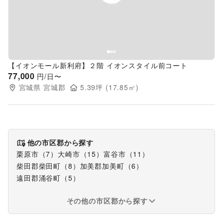
【イオンモール新利府】２階 イオンスタイル前コート
77,000
円/日〜
宮城県
宮城郡
5.39
坪 (
17.85
㎡)
他の市区郡から探す
栗原市
（
7
）
大崎市
（
15
）
富谷市
（
11
）
柴田郡柴田町
（
8
）
加美郡加美町
（
6
）
遠田郡涌谷町
（
5
）
その他の市区郡から探す