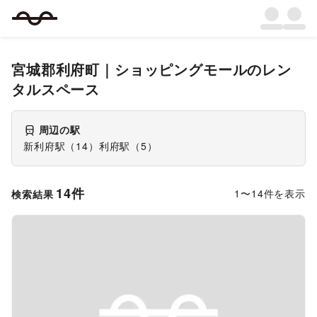
宮城郡利府町
｜
ショッピングモール
のレン
タルスペース
周辺の駅
新利府駅
（
14
）
利府駅
（
5
）
14
件
1
〜
14
件を表示
検索結果