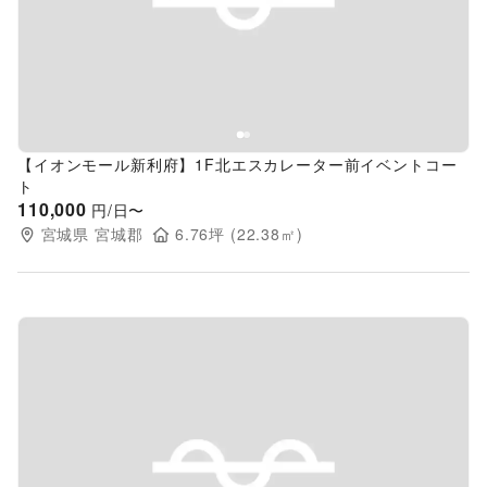
Previous slide
Next s
【イオンモール新利府】1F北エスカレーター前イベントコー
ト
110,000
円/日〜
宮城県
宮城郡
6.76
坪 (
22.38
㎡)
Previous slide
Next s