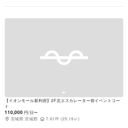
Previous slide
Next s
【イオンモール新利府】2F北エスカレーター前イベントコー
ト
110,000
円/日〜
宮城県
宮城郡
7.61
坪 (
25.19
㎡)