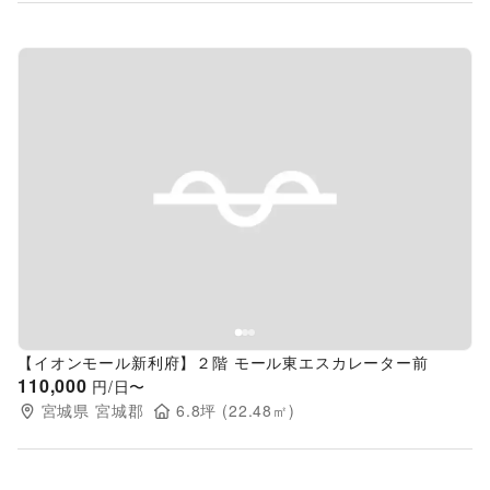
Previous slide
Next s
【イオンモール新利府】２階 モール東エスカレーター前
110,000
円/日〜
宮城県
宮城郡
6.8
坪 (
22.48
㎡)