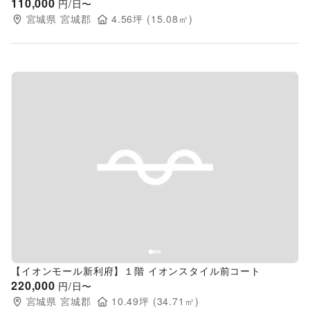
110,000
円/日〜
宮城県
宮城郡
4.56
坪 (
15.08
㎡)
Previous slide
Next s
【イオンモール新利府】１階 イオンスタイル前コート
220,000
円/日〜
宮城県
宮城郡
10.49
坪 (
34.71
㎡)