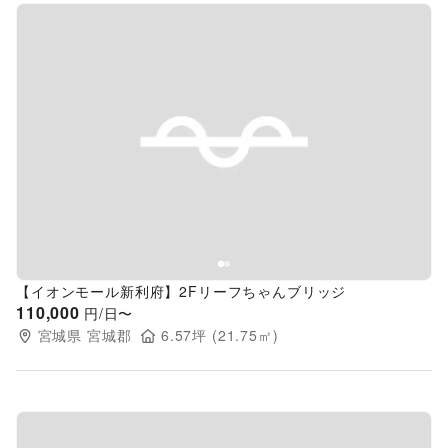
Previous slide
Next s
【イオンモール新利府】2Fリーフちゃんブリッジ
110,000
円/日〜
宮城県
宮城郡
6.57
坪 (
21.75
㎡)