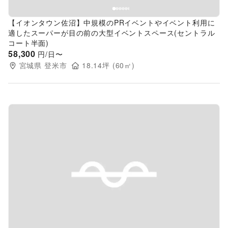
【イオンタウン佐沼】中規模のPRイベントやイベント利用に
適したスーパーが目の前の大型イベントスペース(セントラル
コート半面)
58,300
円/日〜
宮城県
登米市
18.14
坪 (
60
㎡)
Previous slide
Next s