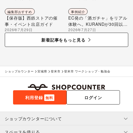
編集部おすすめ
事例紹介
【保存版】西鉄ストアの催
EC発の「酒ガチャ」をリアル
事・イベント出店ガイド
体験へ。KURANDが30回以上
2026年7月29日
2026年7月27日
のポップアップ出店で届け
る“新しいお酒との出会い”
新着記事をもっと見る
ショップカウンター
宮城県
登米市
登米市 ワークショップ・勉強会
利用登録
ログイン
無料
ショップカウンターについて
スペースを借りる