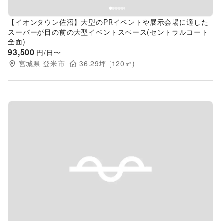
【イオンタウン佐沼】大型のPRイベントや展示会場に適した
スーパーが目の前の大型イベントスペース(セントラルコート
全面)
93,500
円/日〜
宮城県
登米市
36.29
坪 (
120
㎡)
Previous slide
Next s