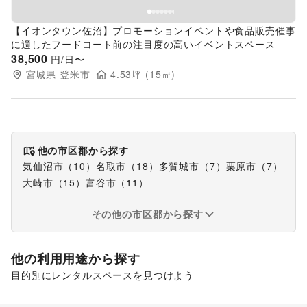
【イオンタウン佐沼】プロモーションイベントや食品販売催事
に適したフードコート前の注目度の高いイベントスペース
38,500
円/日〜
宮城県
登米市
4.53
坪 (
15
㎡)
他の市区郡から探す
気仙沼市
（
10
）
名取市
（
18
）
多賀城市
（
7
）
栗原市
（
7
）
大崎市
（
15
）
富谷市
（
11
）
その他の市区郡から探す
他の利用用途から探す
目的別にレンタルスペースを見つけよう
ポップアップストア
食品販売
販促イベント
展示会・個展