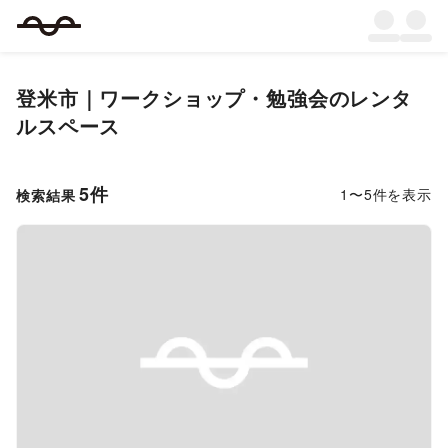
登米市
｜
ワークショップ・勉強会
のレンタ
ルスペース
5
件
1
〜
5
件を表示
検索結果
Previous slide
Next s