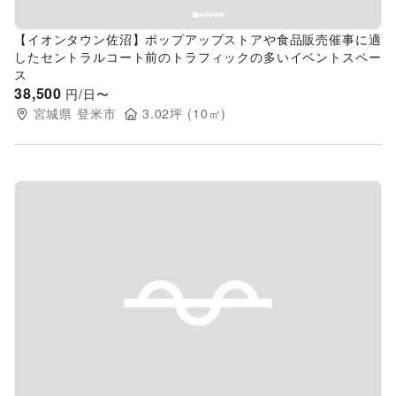
【イオンタウン佐沼】ポップアップストアや食品販売催事に適
したセントラルコート前のトラフィックの多いイベントスペー
ス
38,500
円/日〜
宮城県
登米市
3.02
坪 (
10
㎡)
Previous slide
Next s