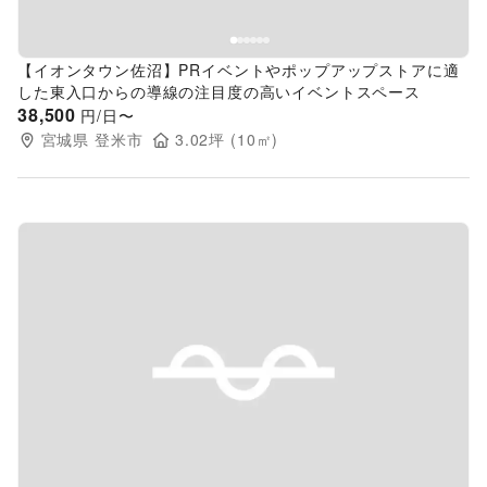
【イオンタウン佐沼】PRイベントやポップアップストアに適
した東入口からの導線の注目度の高いイベントスペース
38,500
円/日〜
宮城県
登米市
3.02
坪 (
10
㎡)
Previous slide
Next s