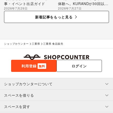
事・イベント出店ガイド
体験へ。KURANDが30回以上
2026年7月29日
2026年7月27日
のポップアップ出店で届け
る“新しいお酒との出会い”
新着記事をもっと見る
ショップカウンター
三重県
三重県 食品販売
利用登録
ログイン
無料
ショップカウンターについて
スペースを借りる
利用規約・ガイドライン
プライバシーポリシー
スペースを貸す
特定商取引法に基づく表示
スペースを借りたい人へ
ヘルプ・お問い合わせ