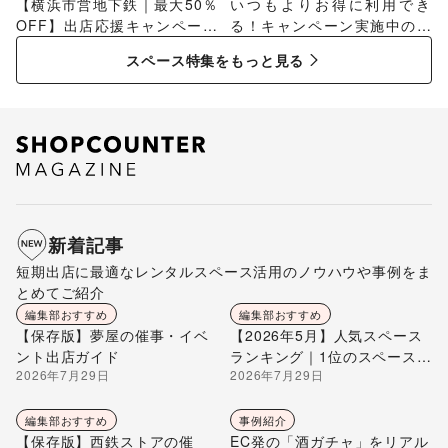
【横浜市営地下鉄｜最大50％
いつもよりお得に利用でき
OFF】出店応援キャンペーン
る！キャンペーン実施中のス
特集
ペース特集
スペース特集をもっと見る
新着記事
短期出店に最適なレンタルスペース活用のノウハウや事例をま
とめてご紹介
編集部おすすめ
編集部おすすめ
【保存版】夢屋の催事・イベ
【2026年5月】人気スペース
ント出店ガイド
ランキング｜1位のスペースを
2026年7月29日
2026年7月29日
編集部が解説
編集部おすすめ
事例紹介
【保存版】西鉄ストアの催
EC発の「酒ガチャ」をリアル