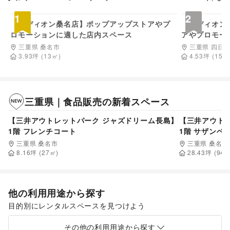
5,500
円/日
1
2
【エディオン桑名店】ポップアップストアやプ
【エディオン
ロモーションに適した店内スペース
アやプロモー
三重県 桑名市
三重県 四日
3.93
坪
(
13
㎡)
4.53
坪
(
15
㎡
三重県
｜
食品販売
の新着スペース
110,000
円/日
【三井アウトレットパーク ジャズドリーム長島】
【三井アウト
1階 フレンチコート
1階 サザンベ
三重県 桑名市
三重県 桑名市
8.16
坪 (
27
㎡)
28.43
坪 (
94
㎡
他の利用用途から探す
目的別にレンタルスペースを見つけよう
ポップアップストア
販促イベント
展示会・個展
キッチンカー・移動販売
その他の利用用途から探す