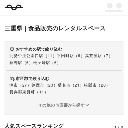
三重県
｜
食品販売
のレンタルスペース
おすすめの駅で絞り込む
北勢中央公園口駅
（
11
）
平田町駅
（
9
）
高茶屋駅
（
7
）
菰野駅
（
6
）
松ヶ崎駅
（
6
）
市区郡で絞り込む
津市
（
27
）
鈴鹿市
（
23
）
桑名市
（
21
）
松阪市
（
20
）
員弁郡東員町
（
11
）
その他の市区郡から探す
人気スペースランキング
1
/
8