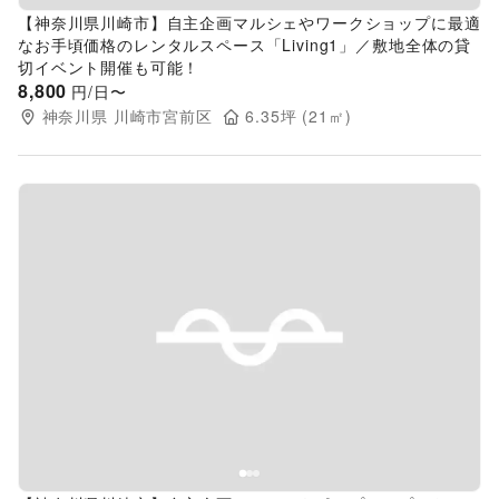
【神奈川県川崎市】自主企画マルシェやワークショップに最適
なお手頃価格のレンタルスペース「Living1」／敷地全体の貸
切イベント開催も可能！
8,800
円/日〜
神奈川県
川崎市宮前区
6.35
坪 (
21
㎡)
Previous slide
Next s