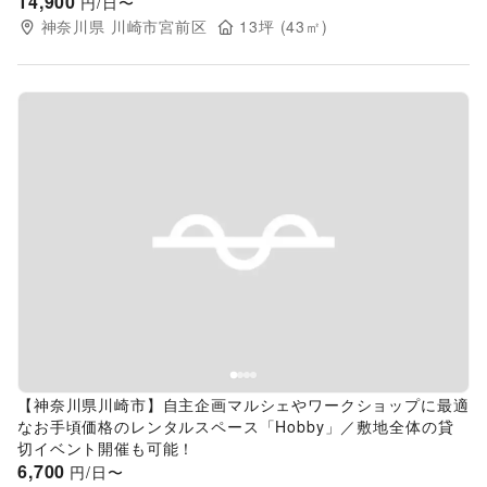
14,900
円/日〜
神奈川県
川崎市宮前区
13
坪 (
43
㎡)
Previous slide
Next s
【神奈川県川崎市】自主企画マルシェやワークショップに最適
なお手頃価格のレンタルスペース「Hobby」／敷地全体の貸
切イベント開催も可能！
6,700
円/日〜