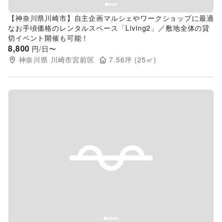
【神奈川県川崎市】自主企画マルシェやワークショップに最適
なお手頃価格のレンタルスペース「Living2」／敷地全体の貸
切イベント開催も可能！
8,800
円/日〜
神奈川県
川崎市宮前区
7.56
坪 (
25
㎡)
Previous slide
Next s