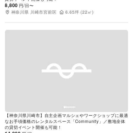
8,800
円/日〜
神奈川県
川崎市宮前区
6.65
坪 (
22
㎡)
Previous slide
Next s
【神奈川県川崎市】自主企画マルシェやワークショップに最適
なお手頃価格のレンタルスペース「Community」／敷地全体
の貸切イベント開催も可能！