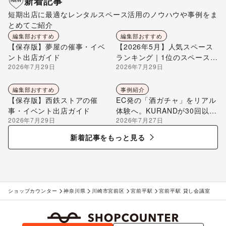
新着記事
短期出店に最適なレンタルスペース活用のノウハウや事例をま
とめてご紹介
編集部おすすめ
編集部おすすめ
【保存版】夢屋の催事・イベ
【2026年5月】人気スペース
ント出店ガイド
ランキング｜1位のスペースを
2026年7月29日
2026年7月29日
編集部が解説
編集部おすすめ
事例紹介
【保存版】西鉄ストアの催
EC発の「酒ガチャ」をリアル
事・イベント出店ガイド
体験へ。KURANDが30回以上
2026年7月29日
2026年7月27日
のポップアップ出店で届け
る“新しいお酒との出会い”
新着記事をもっと見る
ショップカウンター
神奈川県
川崎市宮前区
宮前平駅
宮前平駅 貸し会議室