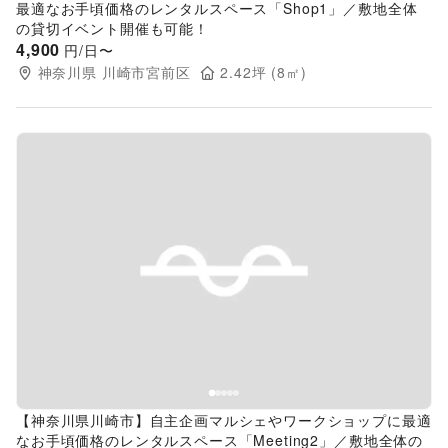
最適なお手頃価格のレンタルスペース「Shop1」／敷地全体
の貸切イベント開催も可能！
4,900
円/日〜
神奈川県
川崎市宮前区
2.42
坪 (
8
㎡)
Previous slide
Next s
【神奈川県川崎市】自主企画マルシェやワークショップに最適
なお手頃価格のレンタルスペース「Meeting2」／敷地全体の