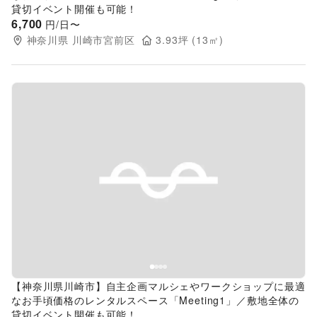
貸切イベント開催も可能！
6,700
円/日〜
神奈川県
川崎市宮前区
3.93
坪 (
13
㎡)
Previous slide
Next s
【神奈川県川崎市】自主企画マルシェやワークショップに最適
なお手頃価格のレンタルスペース「Meeting1」／敷地全体の
貸切イベント開催も可能！