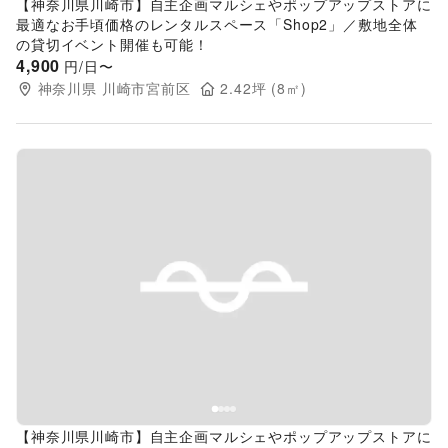
【神奈川県川崎市】自主企画マルシェやポップアップストアに
最適なお手頃価格のレンタルスペース「Shop2」／敷地全体
の貸切イベント開催も可能！
4,900
円/日〜
神奈川県
川崎市宮前区
2.42
坪 (
8
㎡)
Previous slide
Next s
【神奈川県川崎市】自主企画マルシェやポップアップストアに