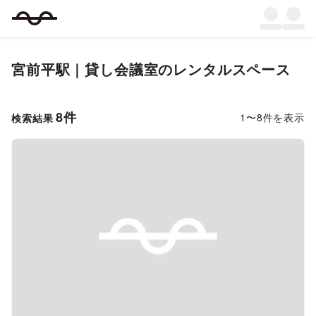
宮前平駅｜貸し会議室のレンタルスペース
8
件
1
〜
8
件を表示
検索結果
Previous slide
Next s