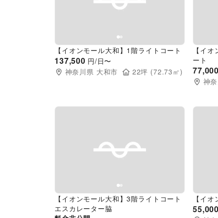
Previous slide
Next slide
Pr
【イオンモール大和】1階ライトコート
【イオ
137,500
ート
円/日〜
77,00
神奈川県
大和市
22
坪 (
72.73
㎡)
神奈
Previous slide
Next slide
Pr
【イオンモール大和】3階ライトコート
【イオ
エスカレーター脇
55,00
料金非公開