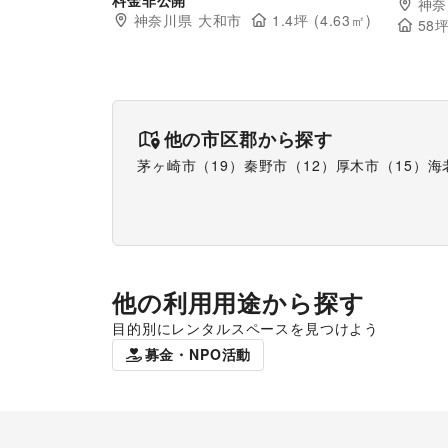
神奈
神奈川県
大和市
1.4
坪 (
4.63
㎡)
58
坪
他の市区郡から探す
茅ヶ崎市
（
19
）
秦野市
（
12
）
厚木市
（
15
）
海
他の利用用途から探す
目的別にレンタルスペースを見つけよう
ポップアップストア
販促イベン
募金・NPO活動