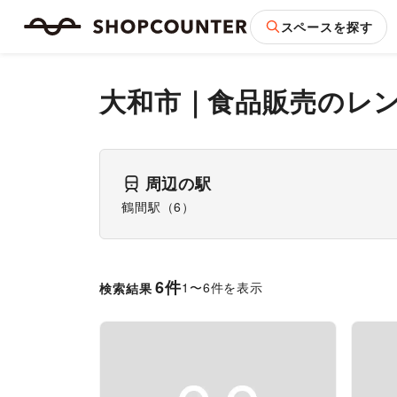
スペースを探す
大和市
｜
食品販売
のレ
周辺の駅
鶴間駅
（
6
）
6
件
1
〜
6
件を表示
検索結果