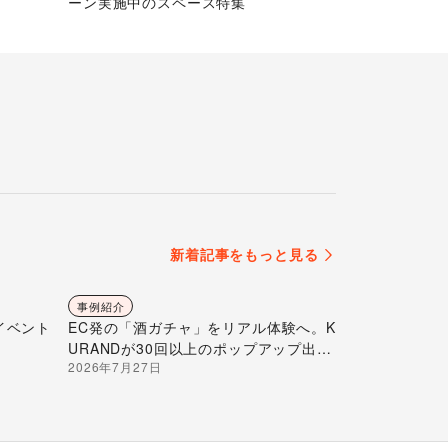
ーン実施中のスペース特集
新着記事をもっと見る
事例紹介
イベント
EC発の「酒ガチャ」をリアル体験へ。K
URANDが30回以上のポップアップ出店
2026年7月27日
で届ける“新しいお酒との出会い”