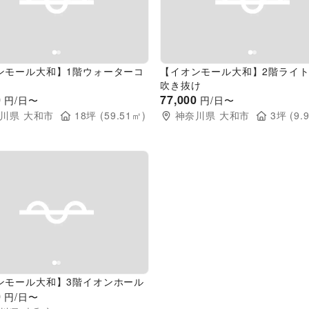
evious slide
Next slide
Previous slide
ンモール大和】1階ウォーターコ
【イオンモール大和】2階ライ
吹き抜け
0
77,000
円/日〜
円/日〜
川県
大和市
18
坪 (
59.51
㎡)
神奈川県
大和市
3
坪 (
9.
evious slide
Next slide
ンモール大和】3階イオンホール
0
円/日〜