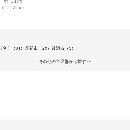
川県
大和市
 (
191.75
㎡)
老名市
（
31
）
座間市
（
23
）
綾瀬市
（
5
）
その他の市区郡から探す
ト
展示会・個展