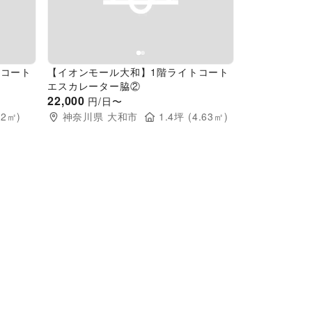
Next slide
Previous slide
Next slide
トコート
【イオンモール大和】1階ライトコート
エスカレーター脇②
22,000
円/日〜
92
㎡)
神奈川県
大和市
1.4
坪 (
4.63
㎡)