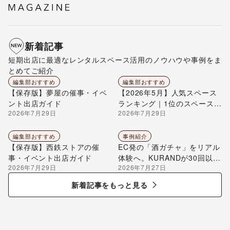
新着記事
短期出店に最適なレンタルスペース活用のノウハウや事例をま
とめてご紹介
編集部おすすめ
編集部おすすめ
【保存版】夢屋の催事・イベ
【2026年5月】人気スペース
ント出店ガイド
ランキング｜1位のスペースを
2026年7月29日
2026年7月29日
編集部が解説
編集部おすすめ
事例紹介
【保存版】西鉄ストアの催
EC発の「酒ガチャ」をリアル
事・イベント出店ガイド
体験へ。KURANDが30回以上
2026年7月29日
2026年7月27日
のポップアップ出店で届け
る“新しいお酒との出会い”
新着記事をもっと見る