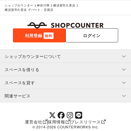
ショップカウンター
神奈川県
横須賀市久里浜
横須賀市久里浜 デパート・百貨店
利用登録
ログイン
無料
ショップカウンターについて
スペースを借りる
利用規約・ガイドライン
プライバシーポリシー
スペースを貸す
特定商取引法に基づく表示
スペースを借りたい人へ
ヘルプ・お問い合わせ
はじめてガイド
関連サービス
補償プログラム
ユーザー利用規約
スペースを貸したい方へ
提携パートナー
オーナー利用規約
提携パートナー
SHOPCOUNTER MAGAZINE
運営会社
採用情報
プレスリリース
ショップカウンターエンタープライズ
© 2014-
2026
COUNTERWORKS Inc.
ショップカウンター常設