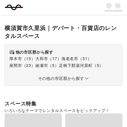
横須賀市久里浜
｜
デパート・百貨店
のレン
タルスペース
他の市区郡から探す
厚木市
（
15
）
大和市
（
17
）
海老名市
（
31
）
座間市
（
23
）
綾瀬市
（
5
）
足柄下郡湯河原町
（
5
）
その他の市区郡から探す
スペース特集
いろいろなテーマでレンタルスペースをピックアップ！