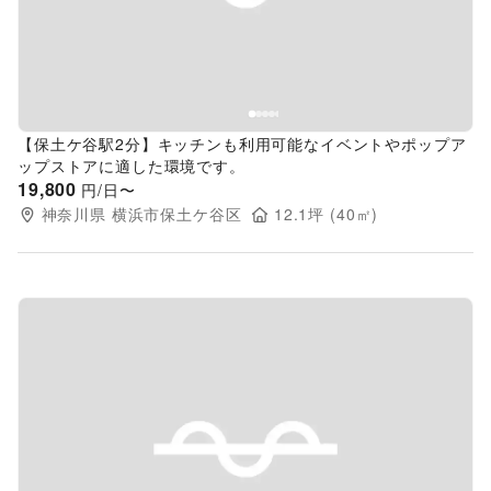
【保土ケ谷駅2分】キッチンも利用可能なイベントやポップア
ップストアに適した環境です。
19,800
円/日〜
神奈川県
横浜市保土ケ谷区
12.1
坪 (
40
㎡)
Previous slide
Next s