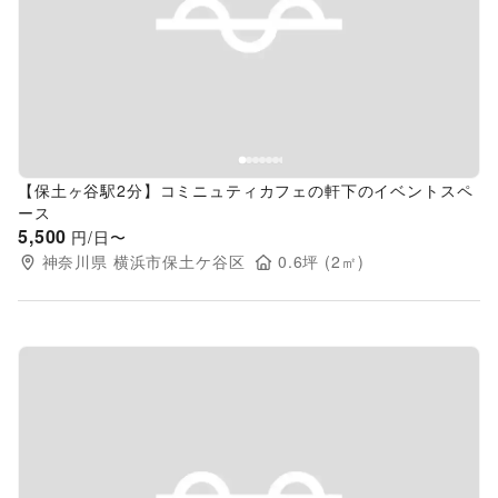
Previous slide
Next s
【保土ヶ谷駅2分】コミニュティカフェの軒下のイベントスペ
ース
5,500
円/日〜
神奈川県
横浜市保土ケ谷区
0.6
坪 (
2
㎡)