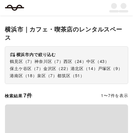
横浜市
｜
カフェ・喫茶店
のレンタルスペー
ス
横浜市
内で絞り込む
鶴見区
（
7
）
神奈川区
（
7
）
西区
（
24
）
中区
（
43
）
保土ケ谷区
（
7
）
金沢区
（
22
）
港北区
（
14
）
戸塚区
（
9
）
港南区
（
18
）
泉区
（
7
）
都筑区
（
51
）
7
件
1
〜
7
件を表示
検索結果