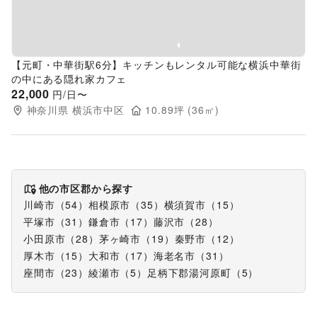
【元町・中華街駅6分】キッチンもレンタル可能な横浜中華街
の中にある隠れ家カフェ
22,000
円/日〜
神奈川県
横浜市中区
10.89
坪 (
36
㎡)
他の市区郡から探す
川崎市
（
54
）
相模原市
（
35
）
横須賀市
（
15
）
平塚市
（
31
）
鎌倉市
（
17
）
藤沢市
（
28
）
小田原市
（
28
）
茅ヶ崎市
（
19
）
秦野市
（
12
）
厚木市
（
15
）
大和市
（
17
）
海老名市
（
31
）
座間市
（
23
）
綾瀬市
（
5
）
足柄下郡湯河原町
（
5
）