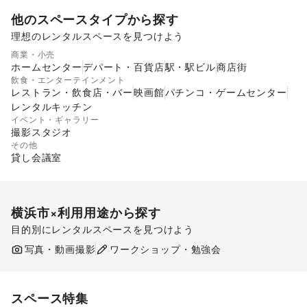
他のスペースタイプから探す
理想のレンタルスペースを見つけよう
ショッピングモール
スーパーマーケット
商業・小売
ギャラリー・貸し画廊
路面店舗
ホームセンター
デパート・百貨店
駅・駅ビル
商店街
飲食・エンターテインメント
レストラン・飲食店・バー
映画館
パチンコ・ゲームセンター
レンタルキッチン
イベント・ギャラリー
撮影スタジオ
その他
貸し会議室
横浜市
×利用用途から探す
目的別にレンタルスペースを見つけよう
ポップアップストア
食品販売
販促イベント
写真・動画撮影
ワークショップ・勉強会
展示会・個展
スペース特集