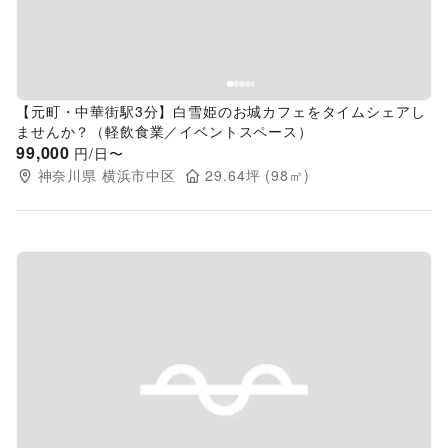
【元町・中華街駅3分】白雪姫のお城カフェをタイムシェアし
ませんか？（軽飲食業／イベントスペース）
99,000
円/日〜
神奈川県
横浜市中区
29.64
坪 (
98
㎡)
Previous slide
Next s