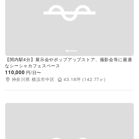
Previous slide
Next s
【関内駅4分】展示会やポップアップストア、撮影会等に最適
なシーシャカフェスペース
110,000
円/日〜
神奈川県
横浜市中区
43.18
坪 (
142.77
㎡)