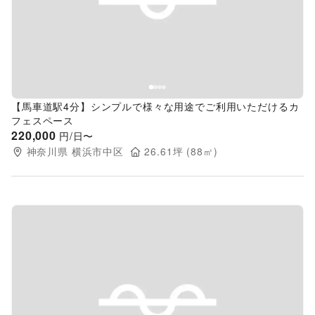
Previous slide
Next s
【馬車道駅4分】シンプルで様々な用途でご利用いただけるカ
フェスペース
220,000
円/日〜
神奈川県
横浜市中区
26.61
坪 (
88
㎡)
Previous slide
Next s