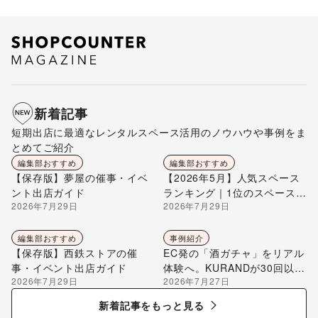
新着記事
短期出店に最適なレンタルスペース活用のノウハウや事例をま
とめてご紹介
編集部おすすめ
編集部おすすめ
【保存版】夢屋の催事・イベ
【2026年5月】人気スペース
ント出店ガイド
ランキング｜1位のスペースを
2026年7月29日
2026年7月29日
編集部が解説
編集部おすすめ
事例紹介
【保存版】西鉄ストアの催
EC発の「酒ガチャ」をリアル
事・イベント出店ガイド
体験へ。KURANDが30回以上
2026年7月29日
2026年7月27日
のポップアップ出店で届け
る“新しいお酒との出会い”
新着記事をもっと見る