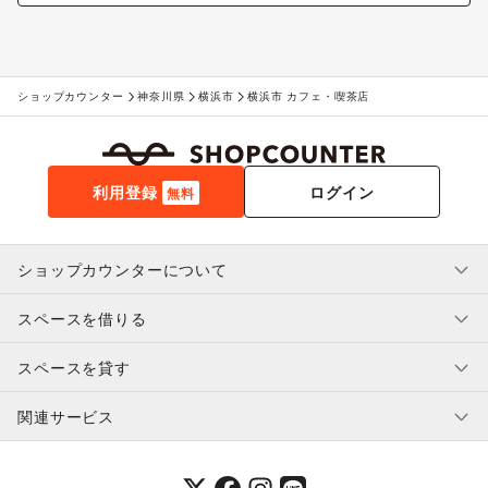
ショップカウンター
神奈川県
横浜市
横浜市 カフェ・喫茶店
利用登録
ログイン
無料
ショップカウンターについて
スペースを借りる
利用規約・ガイドライン
プライバシーポリシー
スペースを貸す
特定商取引法に基づく表示
スペースを借りたい人へ
ヘルプ・お問い合わせ
はじめてガイド
関連サービス
補償プログラム
ユーザー利用規約
スペースを貸したい方へ
提携パートナー
オーナー利用規約
提携パートナー