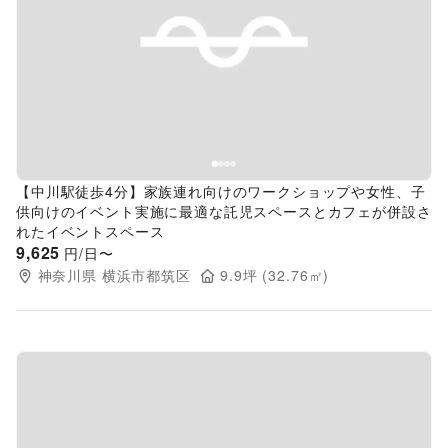
Previous slide
Next s
【中川駅徒歩4分】家族連れ向けのワークショップや女性、子
供向けのイベント実施に最適な託児スペースとカフェが併設さ
れたイベントスペース
9,625
円/日〜
神奈川県
横浜市都筑区
9.9
坪 (
32.76
㎡)