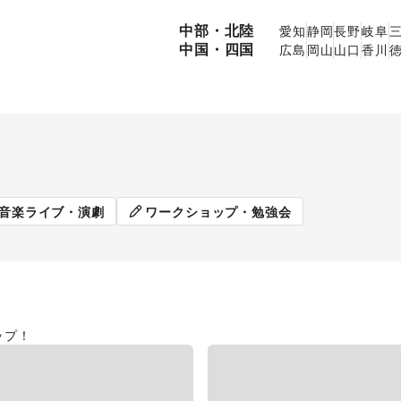
中部・北陸
愛知
静岡
長野
岐阜
中国・四国
広島
岡山
山口
香川
販促イベント
展示会・個
音楽ライブ・演劇
ワークショップ・勉強会
ップ！