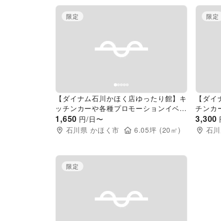
限定
限定
Previous slide
Next slide
Pr
【ダイナム石川かほく店ゆったり館】キ
【ダイ
ッチンカーや各種プロモーションイベン
チンカ
トでの出店に最適なアミューズメント施
1,650
での出
3,300
円/日〜
設のイベントスペース
のイベ
石川県
かほく市
6.05
坪 (
20
㎡)
石川
限定
Previous slide
Next slide