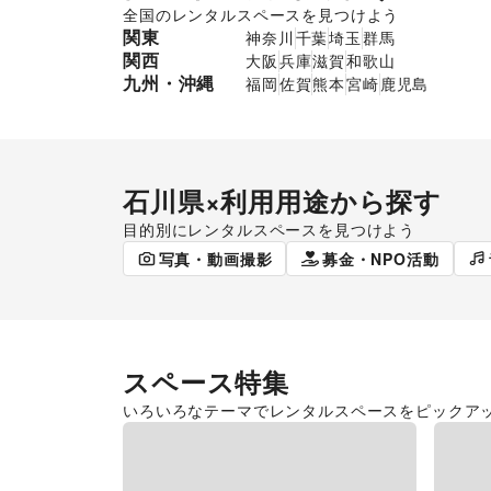
全国のレンタルスペースを見つけよう
関東
神奈川
千葉
埼玉
群馬
関西
大阪
兵庫
滋賀
和歌山
九州・沖縄
福岡
佐賀
熊本
宮崎
鹿児島
石川県
×利用用途から探す
目的別にレンタルスペースを見つけよう
ポップアップストア
食品販売
写真・動画撮影
募金・NPO活動
スペース特集
いろいろなテーマでレンタルスペースをピックア