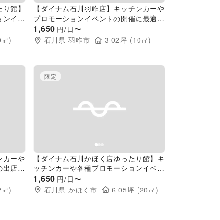
たり館】
【ダイナム石川羽咋店】キッチンカーや
ョンイベ
プロモーションイベントの開催に最適な
ズメント
アミューズメント施設のイベントスペー
1,650
円/日〜
ス
0
㎡)
石川県
羽咋市
3.02
坪 (
10
㎡)
限定
Next slide
Previous slide
Next slide
ンカーや
【ダイナム石川かほく店ゆったり館】キ
の出店に
ッチンカーや各種プロモーションイベン
イベント
トでの出店に最適なアミューズメント施
1,650
円/日〜
設のイベントスペース
2
㎡)
石川県
かほく市
6.05
坪 (
20
㎡)