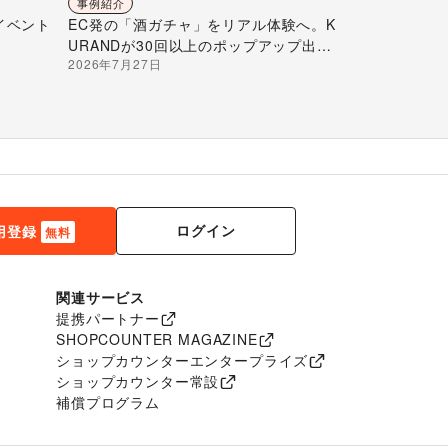
事例紹介
イベント
EC発の「酒ガチャ」をリアル体験へ。K
URANDが30回以上のポップアップ出店
2026年7月27日
で届ける“新しいお酒との出会い”
ログイン
用登録
無料
関連サービス
提携パートナー
SHOPCOUNTER MAGAZINE
ショップカウンターエンタープライズ
ショップカウンター常設
補償プログラム