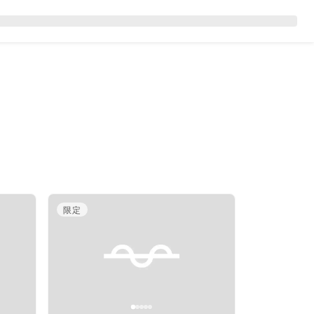
ス
限定
Next slide
Previous slide
Next slide