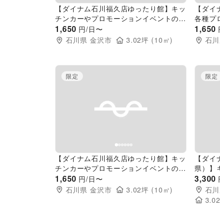
【ダイナム石川福久店ゆったり館】キッ
【ダイ
チンカーやプロモーションイベントの開
各種プ
催に最適なアミューズメント施設のイベ
1,650
最適な
1,650
円/日〜
ントスペース
スペー
石川県
金沢市
3.02
坪 (
10
㎡)
石川
限定
限定
Previous slide
Next slide
Pr
【ダイナム石川福久店ゆったり館】キッ
【ダイ
チンカーやプロモーションイベントの開
県）】
催に最適なアミューズメント施設のイベ
1,650
ベント
3,300
円/日〜
ントスペース①
施設の
石川県
金沢市
3.02
坪 (
10
㎡)
石川
3.0