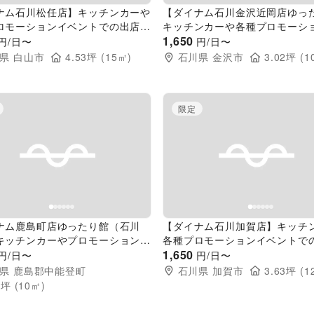
ナム石川松任店】キッチンカーや
【ダイナム石川金沢近岡店ゆっ
ロモーションイベントでの出店に
キッチンカーや各種プロモーシ
アミューズメント施設のイベント
ントでの出店に最適なアミュー
1,650
円/日〜
円/日〜
ス
施設のイベントスペース
県
白山市
4.53
坪 (
15
㎡)
石川県
金沢市
3.02
坪 (
1
限定
evious slide
Next slide
Previous slide
ナム鹿島町店ゆったり館（石川
【ダイナム石川加賀店】キッチ
キッチンカーやプロモーションイ
各種プロモーションイベントで
の開催に最適なアミューズメント
最適なアミューズメント施設の
1,650
円/日〜
円/日〜
イベントスペース
スペース
県
鹿島郡中能登町
石川県
加賀市
3.63
坪 (
1
2
坪 (
10
㎡)