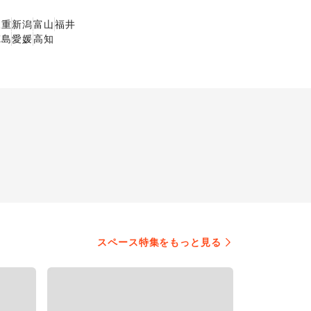
三重
新潟
富山
福井
徳島
愛媛
高知
展
キッチンカー・移動販
売
スペース特集をもっと見る