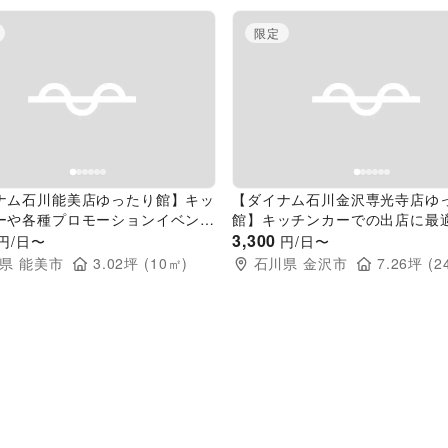
限定
evious slide
Next slide
Previous slide
ナム石川能美店ゆったり館】キッ
【ダイナム石川金沢専光寺店ゆ
ーや各種プロモーションイベント
館】キッチンカーでの出店に最
店に最適なアミューズメント施設
ューズメント施設の駐車場イベ
3,300
円/日〜
円/日〜
ントスペース
ース
県
能美市
3.02
坪 (
10
㎡)
石川県
金沢市
7.26
坪 (
2