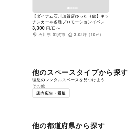
【ダイナム石川加賀店ゆったり館】キッ
チンカーや各種プロモーションイベント
での出店に最適なアミューズメント施設
3,300
円/日〜
のイベントスペース
石川県
加賀市
3.02
坪 (
10
㎡)
他のスペースタイプから探す
理想のレンタルスペースを見つけよう
その他
ショッピングモール
スー
店内広告・看板
他の都道府県から探す