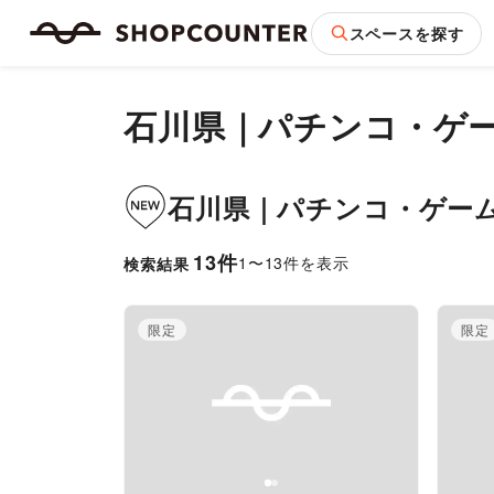
スペースを探す
石川県
｜
パチンコ・ゲ
石川県
｜
パチンコ・ゲー
13
件
1
〜
13
件を表示
検索結果
限定
限定
Previous slide
Next slide
Pr