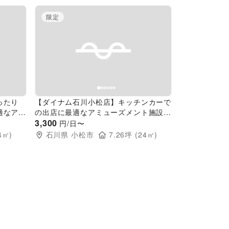
限定
Next slide
Previous slide
Next slide
ったり
【ダイナム石川小松店】キッチンカーで
適なアミ
の出店に最適なアミューズメント施設の
ントスペ
駐車場イベントスペース
3,300
円/日〜
4
㎡)
石川県
小松市
7.26
坪 (
24
㎡)