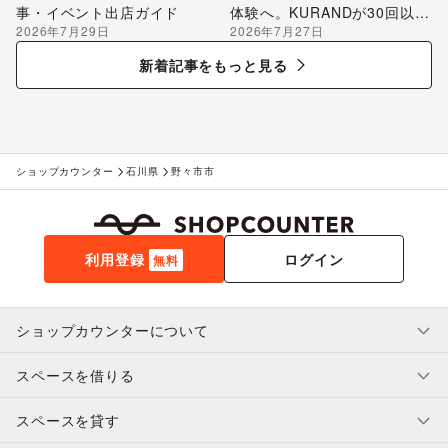
事・イベント出店ガイド
体験へ。KURANDが30回以上
2026年7月29日
2026年7月27日
のポップアップ出店で届け
る“新しいお酒との出会い”
新着記事をもっと見る
ショップカウンター
石川県
野々市市
利用登録
ログイン
無料
ショップカウンターについて
スペースを借りる
利用規約・ガイドライン
プライバシーポリシー
スペースを貸す
特定商取引法に基づく表示
スペースを借りたい人へ
ヘルプ・お問い合わせ