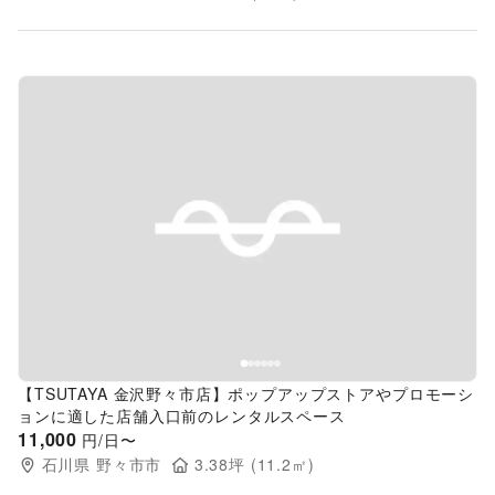
Previous slide
Next s
【TSUTAYA 金沢野々市店】ポップアップストアやプロモーシ
ョンに適した店舗入口前のレンタルスペース
11,000
円/日〜
石川県
野々市市
3.38
坪 (
11.2
㎡)