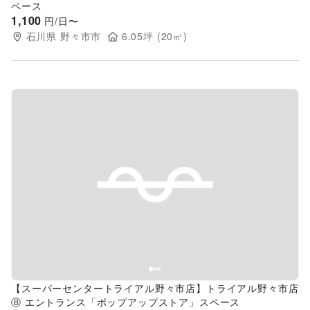
ペース
1,100
円/日〜
石川県
野々市市
6.05
坪 (
20
㎡)
Previous slide
Next s
【スーパーセンタートライアル野々市店】トライアル野々市店
Ⓑ エントランス「ポップアップストア」スペース