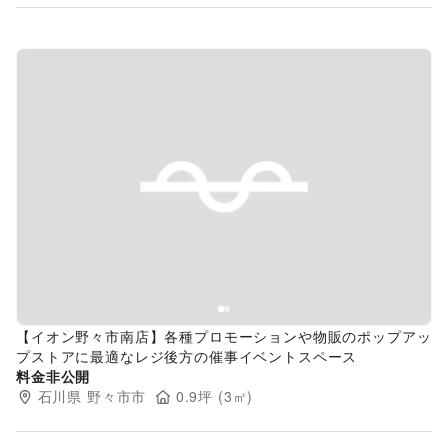
Previous slide
Next s
【イオン野々市南店】各種プロモーションや物販のポップアッ
プストアに最適なレジ後方の催事イベントスペース
料金非公開
石川県
野々市市
0.9
坪 (
3
㎡)