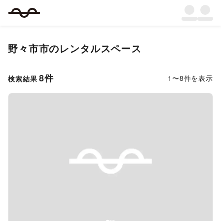
野々市市
のレンタルスペース
8
件
1
〜
8
件を表示
検索結果
Previous slide
Next s