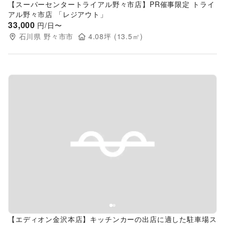
【スーパーセンタートライアル野々市店】PR催事限定 トライ
アル野々市店 「レジアウト」
33,000
円/日〜
石川県
野々市市
4.08
坪 (
13.5
㎡)
Previous slide
Next s
【エディオン金沢本店】キッチンカーの出店に適した駐車場ス