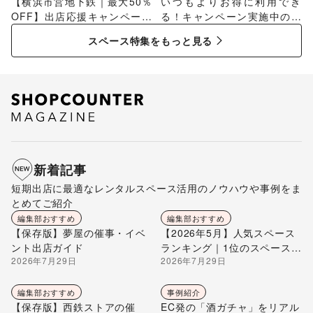
【横浜市営地下鉄｜最大50％
いつもよりお得に利用でき
OFF】出店応援キャンペーン
る！キャンペーン実施中のス
特集
ペース特集
スペース特集をもっと見る
新着記事
短期出店に最適なレンタルスペース活用のノウハウや事例をま
とめてご紹介
編集部おすすめ
編集部おすすめ
【保存版】夢屋の催事・イベ
【2026年5月】人気スペース
ント出店ガイド
ランキング｜1位のスペースを
2026年7月29日
2026年7月29日
編集部が解説
編集部おすすめ
事例紹介
【保存版】西鉄ストアの催
EC発の「酒ガチャ」をリアル