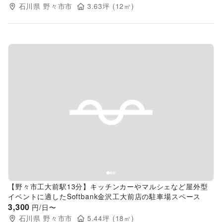
石川県
野々市市
3.63
坪 (
12
㎡)
Previous slide
Next s
【野々市工大前駅13分】キッチンカーやマルシェなど屋外型
イベントに適したSoftbank金沢工大前店の駐車場スペース
3,300
円/日〜
石川県
野々市市
5.44
坪 (
18
㎡)