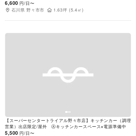
6,600
円/日〜
石川県
野々市市
1.63
坪 (
5.4
㎡)
Previous slide
Next s
【スーパーセンタートライアル野々市店】キッチンカー（調理
営業）出店限定/屋外 Ⓐキッチンカースペース※電源準備中
5,500
円/日〜