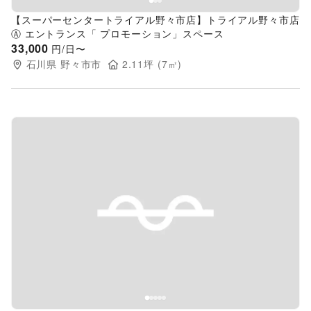
【スーパーセンタートライアル野々市店】トライアル野々市店
Ⓐ エントランス「 プロモーション」スペース
33,000
円/日〜
石川県
野々市市
2.11
坪 (
7
㎡)
Previous slide
Next s