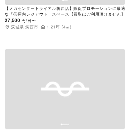
【メガセンタートライアル筑西店】販促プロモーションに最適
な「Ⓑ屋内レジアウト」スペース【買取はご利用頂けません】
27,500
円/日〜
茨城県
筑西市
1.21
坪 (
4
㎡)
Previous slide
Next s