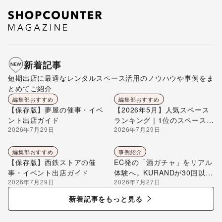
新着記事
短期出店に最適なレンタルスペース活用のノウハウや事例をま
とめてご紹介
編集部おすすめ
編集部おすすめ
【保存版】夢屋の催事・イベ
【2026年5月】人気スペース
ント出店ガイド
ランキング｜1位のスペースを
2026年7月29日
2026年7月29日
編集部が解説
編集部おすすめ
事例紹介
【保存版】西鉄ストアの催
EC発の「酒ガチャ」をリアル
事・イベント出店ガイド
体験へ。KURANDが30回以上
2026年7月29日
2026年7月27日
のポップアップ出店で届け
る“新しいお酒との出会い”
新着記事をもっと見る