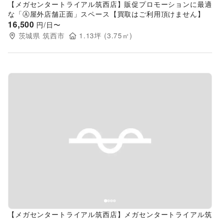
【メガセンタートライアル筑西店】販促プロモーションに最適
な「Ⓐ屋外店舗正面」スペース【買取はご利用頂けません】
16,500
円/日〜
茨城県
筑西市
1.13
坪 (
3.75
㎡)
Previous slide
Next s
【メガセンタートライアル筑西店】メガセンタートライアル筑