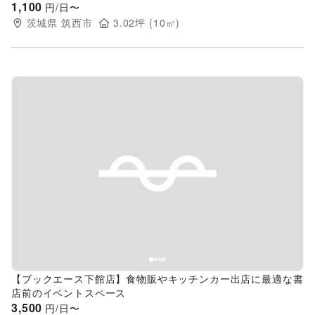
1,100
円/日〜
茨城県
筑西市
3.02
坪 (
10
㎡)
Previous slide
Next s
【ブックエース下館店】食物販やキッチンカー出店に最適な書
店前のイベントスペース
3,500
円/日〜