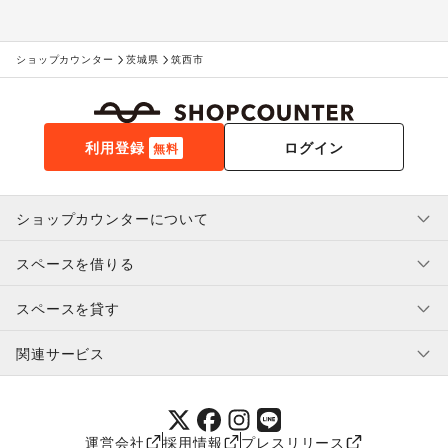
ショップカウンター
茨城県
筑西市
利用登録
ログイン
無料
ショップカウンターについて
スペースを借りる
利用規約・ガイドライン
プライバシーポリシー
スペースを貸す
特定商取引法に基づく表示
スペースを借りたい人へ
ヘルプ・お問い合わせ
はじめてガイド
関連サービス
補償プログラム
ユーザー利用規約
スペースを貸したい方へ
提携パートナー
オーナー利用規約
提携パートナー
SHOPCOUNTER MAGAZINE
運営会社
採用情報
プレスリリース
ショップカウンターエンタープライズ