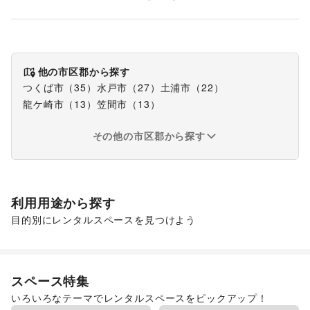
他の市区郡から探す
つくば市
（
35
）
水戸市
（
27
）
土浦市
（
22
）
龍ケ崎市
（
13
）
笠間市
（
13
）
その他の市区郡から探す
利用用途から探す
目的別にレンタルスペースを見つけよう
ポップアップストア
食品販売
販促イベント
スペース特集
いろいろなテーマでレンタルスペースをピックアップ！