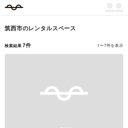
筑西市
のレンタルスペース
7
件
1
〜
7
件を表示
検索結果
Previous slide
Next s