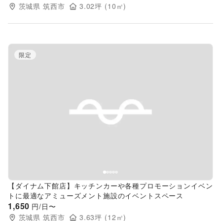
茨城県
筑西市
3.02
坪 (
10
㎡)
限定
Previous slide
Next s
【ダイナム下館店】キッチンカーや各種プロモーションイベン
トに最適なアミューズメント施設のイベントスペース
1,650
円/日〜
茨城県
筑西市
3.63
坪 (
12
㎡)