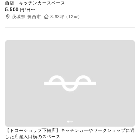
西店 キッチンカースペース
5,500
円/日〜
茨城県
筑西市
3.63
坪 (
12
㎡)
Previous slide
Next s
【ドコモショップ下館店】キッチンカーやワークショップに適
した店舗入口横のスペース