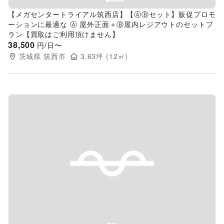
【メガセンタートライアル筑西店】【ⒶⒷセット】販促プロモ
ーションに最適な Ⓐ 屋外正面＋Ⓑ屋内レジアウトのセットプ
ラン【買取はご利用頂けません】
38,500
円/日〜
茨城県
筑西市
3.63
坪 (
12
㎡)
Previous slide
Next s