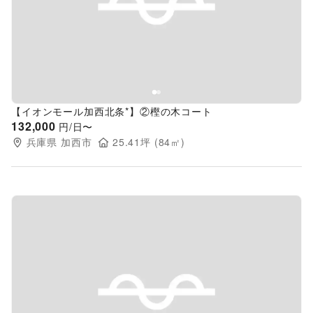
Previous slide
Next s
【イオンモール加西北条*】②樫の木コート
132,000
円/日〜
兵庫県
加西市
25.41
坪 (
84
㎡)
Previous slide
Next s