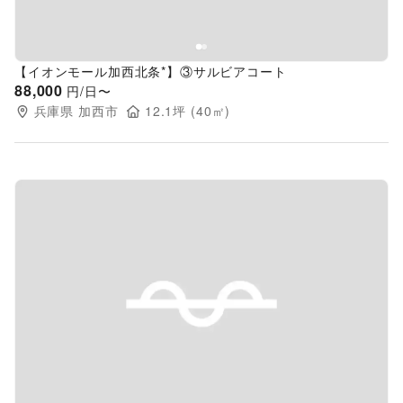
【イオンモール加西北条*】③サルビアコート
88,000
円/日〜
兵庫県
加西市
12.1
坪 (
40
㎡)
Previous slide
Next s