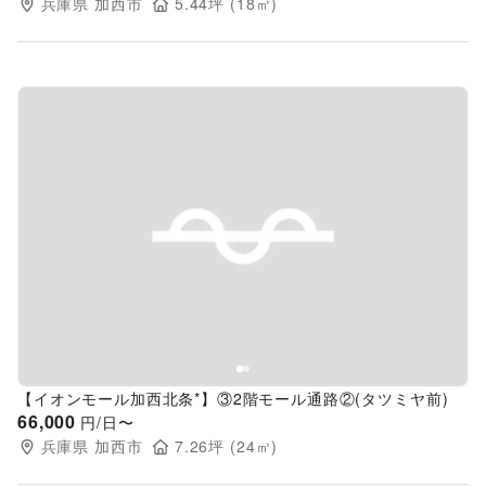
兵庫県
加西市
5.44
坪 (
18
㎡)
Previous slide
Next s
【イオンモール加西北条*】③2階モール通路②(タツミヤ前)
66,000
円/日〜
兵庫県
加西市
7.26
坪 (
24
㎡)