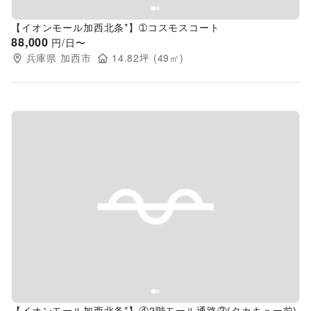
【イオンモール加西北条*】➀コスモスコート
88,000
円/日〜
兵庫県
加西市
14.82
坪 (
49
㎡)
Previous slide
Next s
【イオンモール加西北条*】④2階モール通路③(タカキュー前)