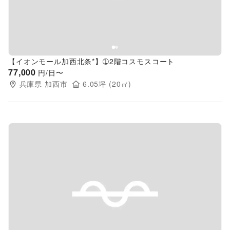
【イオンモール加西北条*】➀2階コスモスコート
77,000
円/日〜
兵庫県
加西市
6.05
坪 (
20
㎡)
Previous slide
Next s