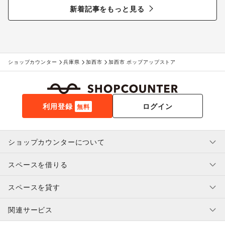
る“新しいお酒との出会い”
新着記事をもっと見る
ショップカウンター
兵庫県
加西市
加西市 ポップアップストア
利用登録
ログイン
無料
ショップカウンターについて
スペースを借りる
利用規約・ガイドライン
プライバシーポリシー
スペースを貸す
特定商取引法に基づく表示
スペースを借りたい人へ
ヘルプ・お問い合わせ
はじめてガイド
関連サービス
補償プログラム
ユーザー利用規約
スペースを貸したい方へ
提携パートナー
オーナー利用規約