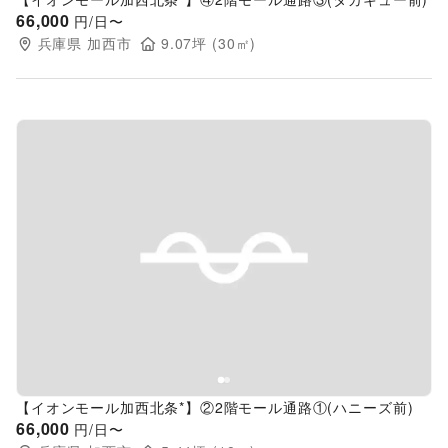
66,000
円/日〜
兵庫県
加西市
9.07
坪 (
30
㎡)
Previous slide
Next s
【イオンモール加西北条*】②2階モール通路①(ハニーズ前)
66,000
円/日〜