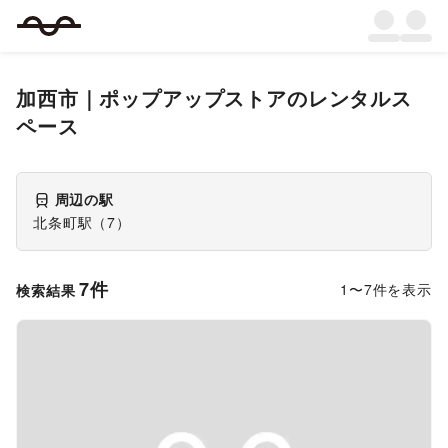
加西市
｜
ポップアップストア
のレンタルス
ペース
周辺の駅
北条町駅
（
7
）
7
件
1
〜
7
件を表示
検索結果