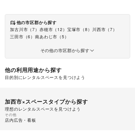
他の市区郡から探す
加古川市
（
7
）
赤穂市
（
12
）
宝塚市
（
8
）
川西市
（
7
）
三田市
（
6
）
南あわじ市
（
5
）
その他の市区郡から探す
他の利用用途から探す
目的別にレンタルスペースを見つけよう
販促イベント
加西市
×スペースタイプから探す
理想のレンタルスペースを見つけよう
その他
ショッピングモール
店内広告・看板